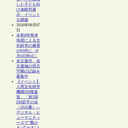
した子ども向
け体験型展
示・イベント
を開催
2026年08月07
日
令和8年熊本
地震による文
化財等の被害
が83件に（8
月6日時点）
名古屋市、名
古屋城の現天
守閣の記録を
募集中
【イベント】
人間文化研究
機構DH推進
室、「第5回
DH若手の会
（2026夏）―
デジタル・ヒ
ューマニティ
ーズで“繋が
る×広がる”人