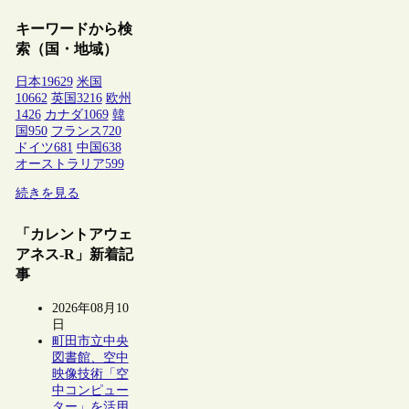
キーワードから検
索（国・地域）
日本
19629
米国
10662
英国
3216
欧州
1426
カナダ
1069
韓
国
950
フランス
720
ドイツ
681
中国
638
オーストラリア
599
続きを見る
「カレントアウェ
アネス-R」新着記
事
2026年08月10
日
町田市立中央
図書館、空中
映像技術「空
中コンピュー
ター」を活用