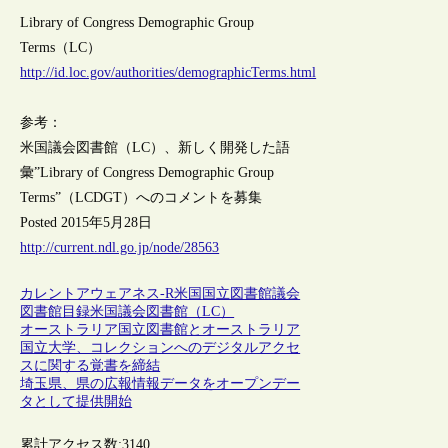
Library of Congress Demographic Group
Terms（LC）
http://id.loc.gov/authorities/demographicTerms.html
参考：
米国議会図書館（LC）、新しく開発した語
彙”Library of Congress Demographic Group
Terms”（LCDGT）へのコメントを募集
Posted 2015年5月28日
http://current.ndl.go.jp/node/28563
カレントアウェアネス-R
米国
国立図書館
議会
図書館
目録
米国議会図書館（LC）
オーストラリア国立図書館とオーストラリア
国立大学、コレクションへのデジタルアクセ
スに関する覚書を締結
埼玉県、県の広報情報データをオープンデー
タとして提供開始
累計アクセス数:
3140