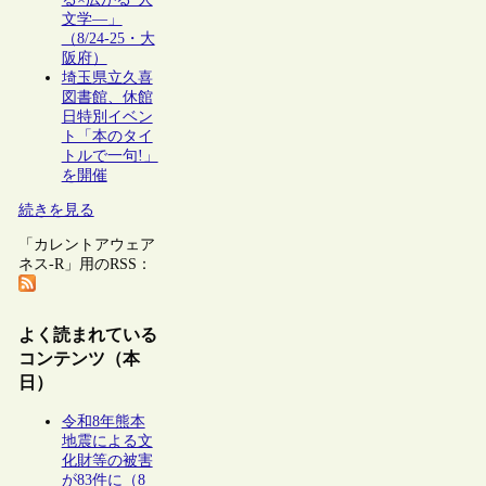
文学―」
（8/24-25・大
阪府）
埼玉県立久喜
図書館、休館
日特別イベン
ト「本のタイ
トルで一句!」
を開催
続きを見る
「カレントアウェア
ネス-R」用のRSS：
よく読まれている
コンテンツ（本
日）
令和8年熊本
地震による文
化財等の被害
が83件に（8