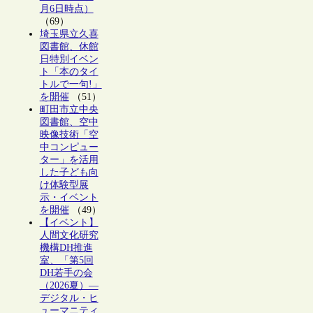
月6日時点）
（69）
埼玉県立久喜
図書館、休館
日特別イベン
ト「本のタイ
トルで一句!」
を開催
（51）
町田市立中央
図書館、空中
映像技術「空
中コンピュー
ター」を活用
した子ども向
け体験型展
示・イベント
を開催
（49）
【イベント】
人間文化研究
機構DH推進
室、「第5回
DH若手の会
（2026夏）―
デジタル・ヒ
ューマニティ