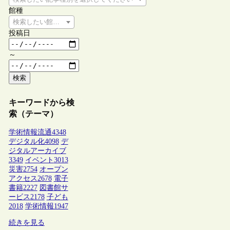
館種
検索したい館種を選択してください
投稿日
～
検索
キーワードから検
索（テーマ）
学術情報流通
4348
デジタル化
4098
デ
ジタルアーカイブ
3349
イベント
3013
災害
2754
オープン
アクセス
2678
電子
書籍
2227
図書館サ
ービス
2178
子ども
2018
学術情報
1947
続きを見る