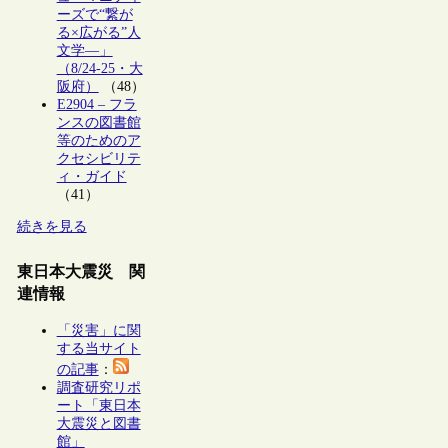
ーズで“繋が
る×広がる”人
文学―」
（8/24-25・大
阪府）
（48）
E2904 – フラ
ンスの図書館
等のためのア
クセシビリテ
ィ・ガイド
（41）
続きを見る
東日本大震災 関
連情報
「災害」に関
する当サイト
の記事
：
調査研究リポ
ート「東日本
大震災と図書
館」