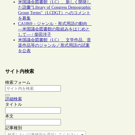
米国議会図書館（LC）、新しく開発し
た語彙”Library of Congress Demographic
Group Terms”（LCDGT）へのコメント
を募集
CA1869 – ジャンル・形式用語の動向
―米国議会図書館の取組みをはじめと
して― / 柴田洋子
米国議会図書館（LC）、文学作品、音
楽作品等のジャンル／形式用語の試案
を公表
サイト内検索
検索フォーム
詳細検索
タイトル
本文
記事種別
検索したい記事種別を選択してください