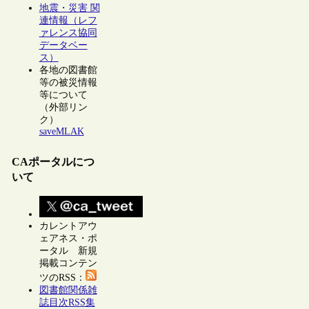
地震・災害 関
連情報（レフ
ァレンス協同
データベー
ス）
各地の図書館
等の被災情報
等について
（外部リン
ク）
saveMLAK
CAポータルにつ
いて
カレントアウ
ェアネス・ポ
ータル 新規
掲載コンテン
ツのRSS：
図書館関係雑
誌目次RSS集