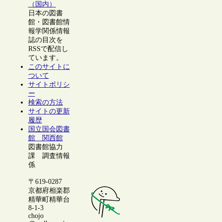
（国内）
日本の図書
館・図書館情
報学関係情報
誌の目次を
RSSで配信し
ています。
このサイトに
ついて
サイトポリシ
ー
検索の方法
サイトの更新
履歴
国立国会図書
館 関西館
図書館協力
課 調査情報
係
〒619-0287
京都府相楽郡
精華町精華台
8-1-3
chojo