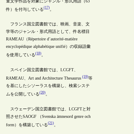
童文学作品を対象にジャンル・形式用語（63
(17)
件）を付与している
。
フランス国立図書館では、映画、音楽、文
学等のジャンル・形式用語として、件名標目
RAMEAU（Répertoire d’autorité-matière
encyclopédique alphabétique unifié）の収録語彙
(18)
を使用している
。
スペイン国立図書館では、LCGFT、
(19)
RAMEAU、Art and Architecture Thesaurus
等
を基にしたシソーラスを構築し、検索システ
(20)
ムを公開している
。
スウェーデン国立図書館では、LCGFTと対
照させたSAOGF （Svenska ämnesord genre och
(21)
form）を構築している
。