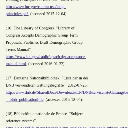
http://www.loc.gov/catdir/cpso/lcdgt-
principles.pdf
, (accessed 2015-12-04).
(16) The Library of Congress. “Library of
Congress Accepts Demographic Group Term
Proposals, Publishes Draft Demographic Group
Terms Manual”.
https://www.loc.gov/catdir/cpso/lcdgt-acceptance-
manual.html
, (accessed 2016-01-22).
(17) Deutsche Nationalbibliothek. “Liste der in der
DNB verwendeten Gattungsbegriffe”. 2012-07-25.
http://www.dnb.de/SharedDocs/Downloads/EN/DNB/servicelisteGattungsbe
__blob=publicationFile
, (accessed 2015-12-04).
(18) Bibliothèque nationale de France. “Subject
reference systems”.