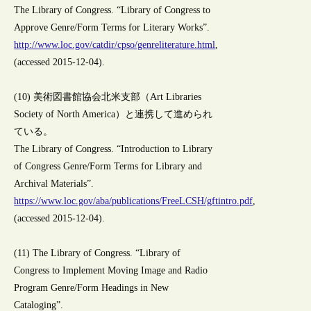
The Library of Congress. “Library of Congress to
Approve Genre/Form Terms for Literary Works”.
http://www.loc.gov/catdir/cpso/genreliterature.html
,
(accessed 2015-12-04).
(10) 美術図書館協会北米支部（Art Libraries
Society of North America）と連携して進められ
ている。
The Library of Congress. “Introduction to Library
of Congress Genre/Form Terms for Library and
Archival Materials”.
https://www.loc.gov/aba/publications/FreeLCSH/gftintro.pdf
,
(accessed 2015-12-04).
(11) The Library of Congress. “Library of
Congress to Implement Moving Image and Radio
Program Genre/Form Headings in New
Cataloging”.