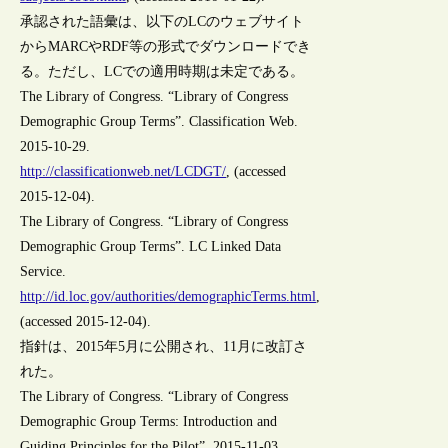
承認された語彙は、以下のLCのウェブサイト
からMARCやRDF等の形式でダウンロードでき
る。ただし、LCでの適用時期は未定である。
The Library of Congress. “Library of Congress
Demographic Group Terms”. Classification Web.
2015-10-29.
http://classificationweb.net/LCDGT/
, (accessed
2015-12-04).
The Library of Congress. “Library of Congress
Demographic Group Terms”. LC Linked Data
Service.
http://id.loc.gov/authorities/demographicTerms.html
,
(accessed 2015-12-04).
指針は、2015年5月に公開され、11月に改訂さ
れた。
The Library of Congress. “Library of Congress
Demographic Group Terms: Introduction and
Guiding Principles for the Pilot”. 2015-11-03.