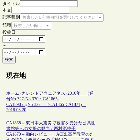
タイトル
本文
記事種別
検索したい記事種別を選択してください
館種
検索したい館種を選択してください
投稿日
～
検索
現在地
ホーム
»
カレントアウェアネス
»
2016年 （通
号No.327-No.330：CA1865-
CA1890）
»
No.327 （CA1865-CA1871)
2016.03.20
CA1868 – 東日本大震災で被害を受けた公共図
書館等への支援の動向 / 西村彩枝子
CA1870 – 動向レビュー：ACRL高等教育のた
めの情報リテラシーの「枠組み」 ―白熱す