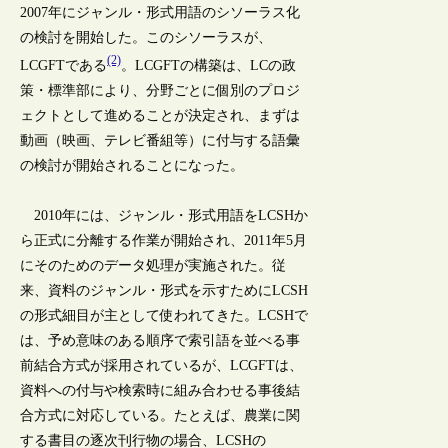
2007年にジャンル・形式用語のシソーラス化
の検討を開始した。このシソーラスが、
(2)
LCGFTである
。LCGFTの構築は、LCの政
策・標準部により、分野ごとに個別のプロジ
ェクトとして進めることが決定され、まずは
動画（映画、テレビ番組等）に付与する語彙
の検討が開始されることになった。
2010年には、ジャンル・形式用語をLCSHか
ら正式に分離する作業が開始され、2011年5月
にそのためのデータ処理が実施された。従
来、資料のジャンル・形式を示すためにLCSH
の形式細目が主として使われてきた。LCSHで
は、予め意味のある順序で索引語を並べる事
前結合方式が採用されているが、LCGFTは、
資料への付与や検索時に組み合わせる事後結
合方式に対応している。たとえば、農業に関
する書目の逐次刊行物の場合、LCSHの