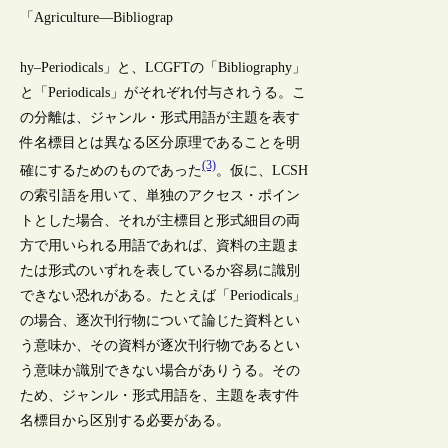
「Agriculture—Bibliograp
hy–Periodicals」と、LCGFTの「Bibliography」
と「Periodicals」がそれぞれ付与されうる。こ
の分離は、ジャンル・形式用語が主題を表す
件名標目とは異なる区分原理であることを明
(3)
確にするためのものであった
。仮に、LCSH
の索引語を用いて、単独のアクセス・ポイン
トとした場合、それが主標目と形式細目の両
方で用いられる用語であれば、資料の主題ま
たは形式のいずれを表しているか容易に識別
できない恐れがある。たとえば「Periodicals」
の場合、逐次刊行物について論じた資料とい
う意味か、その資料が逐次刊行物であるとい
う意味か識別できない場合がありうる。その
ため、ジャンル・形式用語を、主題を表す件
名標目から区別する必要がある。