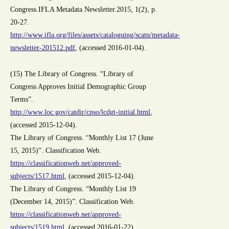
Congress.IFLA Metadata Newsletter.2015, 1(2), p.
20-27.
http://www.ifla.org/files/assets/cataloguing/scatn/metadata-
newsletter-201512.pdf
, (accessed 2016-01-04).
(15) The Library of Congress. “Library of
Congress Approves Initial Demographic Group
Terms”.
http://www.loc.gov/catdir/cpso/lcdgt-initial.html
,
(accessed 2015-12-04).
The Library of Congress. “Monthly List 17 (June
15, 2015)”. Classification Web.
https://classificationweb.net/approved-
subjects/1517.html
, (accessed 2015-12-04).
The Library of Congress. “Monthly List 19
(December 14, 2015)”. Classification Web.
https://classificationweb.net/approved-
subjects/1519.html
, (accessed 2016-01-22).