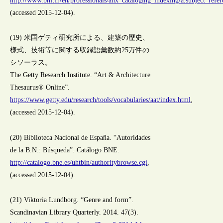
http://www.bnf.fr/en/professionals/anx_cataloging_indexing/a.subject_refe
(accessed 2015-12-04).
(19) 米国ゲティ研究所による、建築の歴史、
様式、技術等に関する収録語彙数約25万件の
シソーラス。
The Getty Research Institute. “Art & Architecture
Thesaurus® Online”.
https://www.getty.edu/research/tools/vocabularies/aat/index.html
,
(accessed 2015-12-04).
(20) Biblioteca Nacional de España. “Autoridades
de la B.N.: Búsqueda”. Catálogo BNE.
http://catalogo.bne.es/uhtbin/authoritybrowse.cgi
,
(accessed 2015-12-04).
(21) Viktoria Lundborg. “Genre and form”.
Scandinavian Library Quarterly. 2014. 47(3).