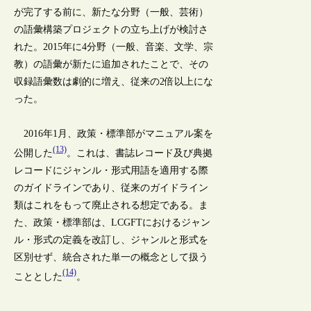
が完了する前に、新たな分野（一般、芸術）
の語彙構築プロジェクトの立ち上げが検討さ
れた。2015年に4分野（一般、音楽、文学、宗
教）の語彙が新たに追加されたことで、その
収録語彙数は劇的に増え、従来の2倍以上にな
った。
2016年1月、政策・標準部がマニュアル案を
(13)
公開した
。これは、書誌レコード及び典拠
レコードにジャンル・形式用語を適用する際
のガイドラインであり、従来のガイドライン
類はこれをもって廃止される想定である。ま
た、政策・標準部は、LCGFTにおけるジャン
ル・形式の定義を改訂し、ジャンルと形式を
区別せず、統合された単一の概念として扱う
(14)
こととした
。