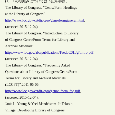
(1) LCの取組みについては下記を参照。
The Library of Congress. “Genre/Form Headings
at the Library of Congress”.
http://www.loc.gov/catdir/cpso/genreformgeneral.html
,
(accessed 2015-12-04).
The Library of Congress. “Introduction to Library
of Congress Genre/Form Terms for Library and
Archival Materials”.
https://www.loc.gov/aba/publications/FreeLCSH/gftintro.pdf
,
(accessed 2015-12-04).
The Library of Congress. “Frequently Asked
Questions about Library of Congress Genre/Form
Terms for Library and Archival Materials
(LCGFT)”.2011-06-06.
http://www.loc.gov/catdir/cpso/genre_form_faq.pdf
,
(accessed 2015-12-04).
Janis L. Young & Yael Mandelstam. It Takes a
Village: Developing Library of Congress