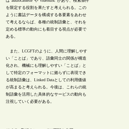
は“audiocassette”や“videodisc”があり、検索条件
を限定する役割を果たすと考えられる。この
ように書誌データを構成する各要素をあわせ
て考えるならば、各種の統制語彙と、それを
定める標準の動向にも着目する視点が必要で
ある。
また、LCGFTのように、人間に理解しやす
い「ことば」であり、語彙同士の関係が構造
化され、機械にも理解しやすい「ことば」と
して特定のフォーマットに拠らずに表現でき
る統制語彙は、Linked Dataとしての利用価値
が高まると考えられる。今後は、これらの統
制語彙を活用した具体的なサービスの動向も
注視していく必要がある。