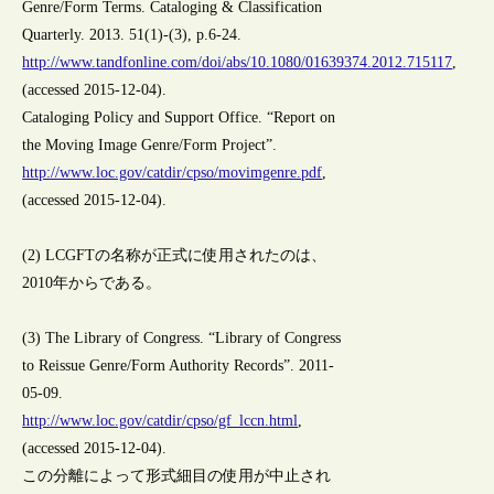
Genre/Form Terms. Cataloging & Classification
Quarterly. 2013. 51(1)-(3), p.6-24.
http://www.tandfonline.com/doi/abs/10.1080/01639374.2012.715117
,
(accessed 2015-12-04).
Cataloging Policy and Support Office. “Report on
the Moving Image Genre/Form Project”.
http://www.loc.gov/catdir/cpso/movimgenre.pdf
,
(accessed 2015-12-04).
(2) LCGFTの名称が正式に使用されたのは、
2010年からである。
(3) The Library of Congress. “Library of Congress
to Reissue Genre/Form Authority Records”. 2011-
05-09.
http://www.loc.gov/catdir/cpso/gf_lccn.html
,
(accessed 2015-12-04).
この分離によって形式細目の使用が中止され