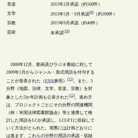
音楽
2015年2月承認（約560件）
(9)
文学
2015年5月・9月承認
（約390件）
宗教
2015年9月承認（約40件）
(10)
芸術
未承認
2008年12月、動画及びラジオ番組に対して
2009年1月からジャンル・形式用語を付与する
(11)
ことが発表された（
E916
参照）
。また、5
分野（地図、法律、文学、音楽、宗教）を対
(12)
象とした5か年計画も公表された
。進め方
は、プロジェクトごとにその分野の関連機関
（例：米国法律図書館協会）等と連携して検
討した用語をLCが承認し、LCGFTに収録して
いく方法がとられた。実際には計画どおりに
は進まず、これらの分野の用語の承認・収録