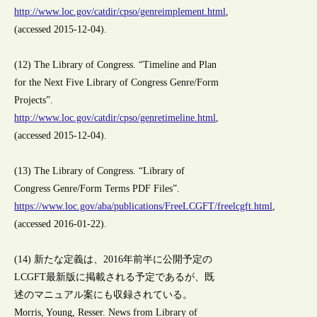
http://www.loc.gov/catdir/cpso/genreimplement.html
,
(accessed 2015-12-04).
(12) The Library of Congress. “Timeline and Plan
for the Next Five Library of Congress Genre/Form
Projects”.
http://www.loc.gov/catdir/cpso/genretimeline.html
,
(accessed 2015-12-04).
(13) The Library of Congress. “Library of
Congress Genre/Form Terms PDF Files”.
https://www.loc.gov/aba/publications/FreeLCGFT/freelcgft.html
,
(accessed 2016-01-22).
(14) 新たな定義は、2016年前半に公開予定の
LCGFT最新版に掲載される予定であるが、既
述のマニュアル案にも収録されている。
Morris, Young, Resser. News from Library of