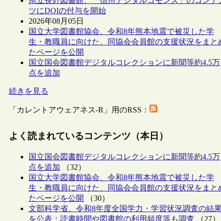
県立長野図書館、「信州デジタルコモンズ」のコンテ
ツにDOIの付与を開始
2026年08月05日
国立大学図書館協会、令和8年熊本地震で被災した学
生・教職員に向けた、同協会会員館の支援状況をまと
たページを公開
国立国会図書館デジタルコレクションに新聞等約4.5万
点を追加
続きを見る
「カレントアウェアネス-R」用のRSS：
よく読まれているコンテンツ（本日）
国立国会図書館デジタルコレクションに新聞等約4.5万
点を追加
（32）
国立大学図書館協会、令和8年熊本地震で被災した学
生・教職員に向けた、同協会会員館の支援状況をまと
たページを公開
（30）
文部科学省、令和8年度全国学力・学習状況調査の結
を公表：読書時間や図書館の利用頻度等も調査
（27）