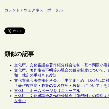
カレントアウェアネス・ポータル
類似の記事
文化庁、文化審議会著作権分科会法制・基本問題小委
文化庁、著作権者不明等の場合の裁定制度について、
和：裁定の手引きも改訂
文化審議会著作権分科会、「中間まとめ DX時代に
「著作権制度・政策の普及啓発・教育」について」を
文化庁、ホームページをリニューアル
文化庁、文化審議会著作権分科会（第65回）の資料
を含む