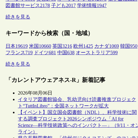
図書館サービス
2178
子ども
2017
学術情報
1947
続きを見る
キーワードから検索（国・地域）
日本
19619
米国
10660
英国
3216
欧州
1425
カナダ
1069
韓国
950
フランス
719
ドイツ
681
中国
638
オーストラリア
599
続きを見る
「カレントアウェアネス-R」新着記事
2026年08月06日
イタリア図書館協会、乳幼児向け読書推進プロジェク
ト“TuttInLibro”：全国ネットワークが拡大
【イベント】国立国会図書館（NDL）、科学技術に関
する調査プロジェクト2026シンポジウム「AI for
Science―科学技術政策へのインパクト―」（9/11・オ
ライン）