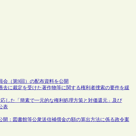
員会（第9回）の配布資料を公開
過去に裁定を受けた著作物等に関する権利者捜索の要件を緩
対応した「簡素で一元的な権利処理方策と対価還元」及び
公表
を公開：図書館等公衆送信補償金の額の算出方法に係る政令案