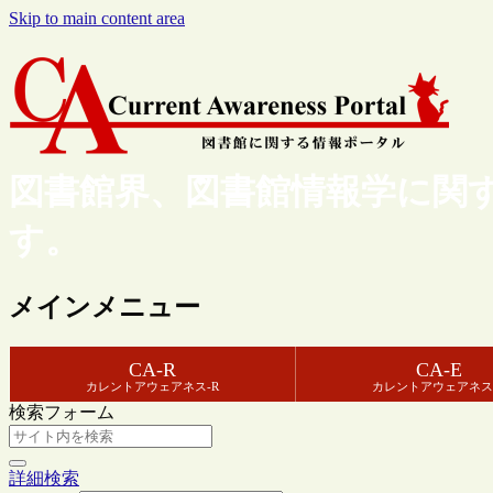
Skip to main content area
図書館界、図書館情報学に関
す。
メインメニュー
CA-R
CA-E
カレントアウェアネス-R
カレントアウェアネス
検索フォーム
詳細検索