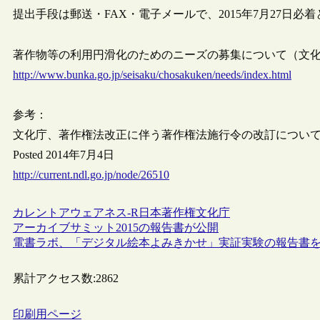
提出手段は郵送・FAX・電子メールで、2015年7月27日必
著作物等の利用円滑化のためのニーズの募集について（文化庁，2
http://www.bunka.go.jp/seisaku/chosakuken/needs/index.html
参考：
文化庁、著作権法改正に伴う著作権法施行令の改訂につい
Posted 2014年7月4日
http://current.ndl.go.jp/node/26510
カレントアウェアネス-R
日本
著作権
文化庁
アーカイブサミット2015の報告書が公開
電書ラボ、「デジタル絵本よみきかせ」実証実験の報告書
累計アクセス数:
2862
印刷用ページ