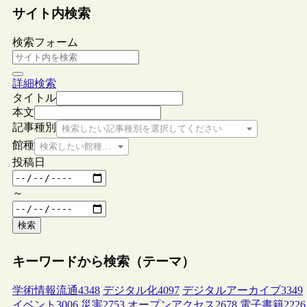
サイト内検索
検索フォーム
詳細検索
タイトル
本文
記事種別
検索したい記事種別を選択してください
館種
検索したい館種を選択してください
投稿日
～
検索
キーワードから検索（テーマ）
学術情報流通
4348
デジタル化
4097
デジタルアーカイブ
3349
イベント
3006
災害
2753
オープンアクセス
2678
電子書籍
2226