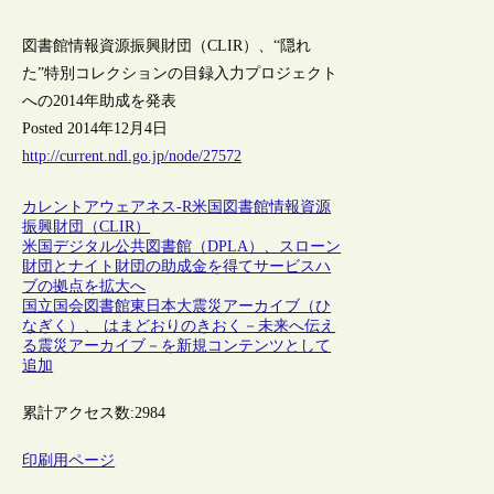
図書館情報資源振興財団（CLIR）、“隠れ
た”特別コレクションの目録入力プロジェクト
への2014年助成を発表
Posted 2014年12月4日
http://current.ndl.go.jp/node/27572
カレントアウェアネス-R
米国
図書館情報資源
振興財団（CLIR）
米国デジタル公共図書館（DPLA）、スローン
財団とナイト財団の助成金を得てサービスハ
ブの拠点を拡大へ
国立国会図書館東日本大震災アーカイブ（ひ
なぎく）、 はまどおりのきおく－未来へ伝え
る震災アーカイブ－を新規コンテンツとして
追加
累計アクセス数:
2984
印刷用ページ