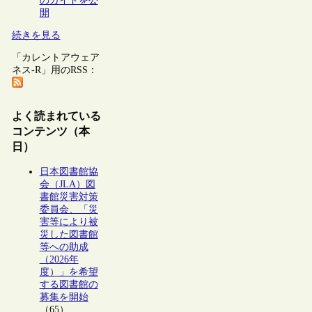
のガイドを公
開
続きを見る
「カレントアウェア
ネス-R」用のRSS：
よく読まれている
コンテンツ（本
日）
日本図書館協
会（JLA）図
書館災害対策
委員会、「災
害等により被
災した図書館
等への助成
（2026年
度）」を希望
する図書館の
募集を開始
（65）