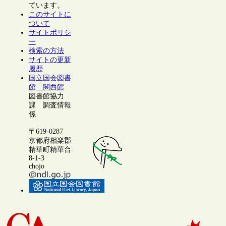
ています。
このサイトに
ついて
サイトポリシ
ー
検索の方法
サイトの更新
履歴
国立国会図書
館 関西館
図書館協力
課 調査情報
係
〒619-0287
京都府相楽郡
精華町精華台
8-1-3
chojo