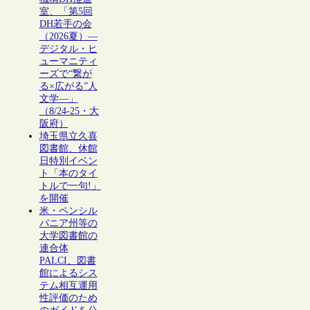
室、「第5回
DH若手の会
（2026夏）―
デジタル・ヒ
ューマニティ
ーズで“繋が
る×広がる”人
文学―」
（8/24-25・大
阪府）
埼玉県立久喜
図書館、休館
日特別イベン
ト「本のタイ
トルで一句!」
を開催
米・ペンシル
バニア州等の
大学図書館の
連合体
PALCI、図書
館によるシス
テム相互運用
性評価のため