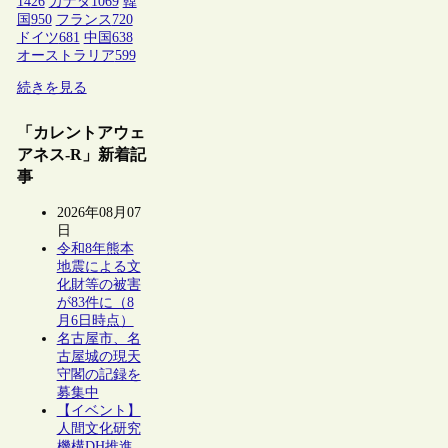
1426
カナダ
1069
韓
国
950
フランス
720
ドイツ
681
中国
638
オーストラリア
599
続きを見る
「カレントアウェ
アネス-R」新着記
事
2026年08月07
日
令和8年熊本
地震による文
化財等の被害
が83件に（8
月6日時点）
名古屋市、名
古屋城の現天
守閣の記録を
募集中
【イベント】
人間文化研究
機構DH推進