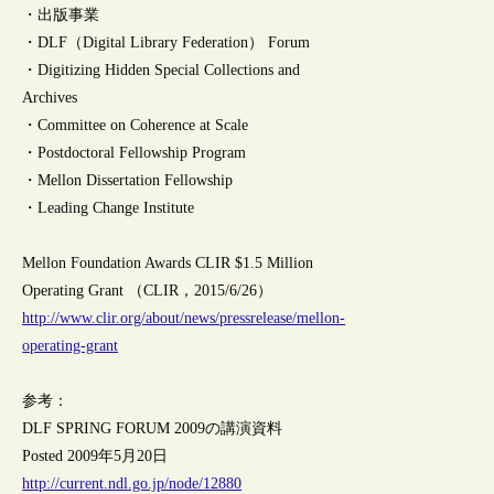
・出版事業
・DLF（Digital Library Federation） Forum
・Digitizing Hidden Special Collections and
Archives
・Committee on Coherence at Scale
・Postdoctoral Fellowship Program
・Mellon Dissertation Fellowship
・Leading Change Institute
Mellon Foundation Awards CLIR $1.5 Million
Operating Grant （CLIR，2015/6/26）
http://www.clir.org/about/news/pressrelease/mellon-
operating-grant
参考：
DLF SPRING FORUM 2009の講演資料
Posted 2009年5月20日
http://current.ndl.go.jp/node/12880