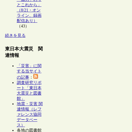
とこれから」
（8/21・オン
ライン、録画
配信あり）
（43）
続きを見る
東日本大震災 関
連情報
「災害」に関
する当サイト
の記事
：
調査研究リポ
ート「東日本
大震災と図書
館」
地震・災害 関
連情報（レフ
ァレンス協同
データベー
ス）
各地の図書館