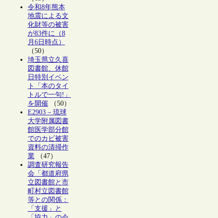
令和8年熊本
地震による文
化財等の被害
が83件に（8
月6日時点）
（50）
埼玉県立久喜
図書館、休館
日特別イベン
ト「本のタイ
トルで一句!」
を開催
（50）
E2903 – 琉球
大学附属図書
館医学部分館
でのカビ被害
資料の清掃作
業
（47）
調査研究報告
会「都道府県
立図書館と市
町村立図書館
等との関係：
「支援」と
「協力」の今