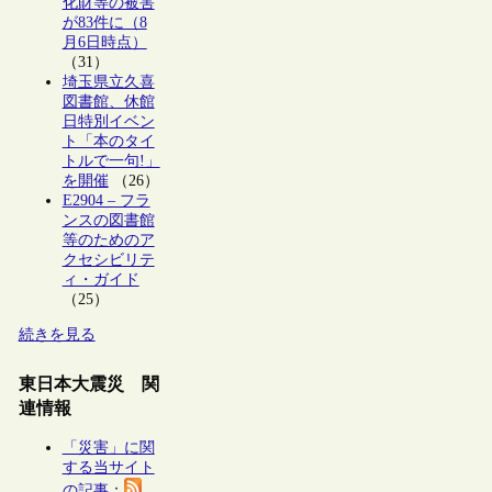
化財等の被害
が83件に（8
月6日時点）
（31）
埼玉県立久喜
図書館、休館
日特別イベン
ト「本のタイ
トルで一句!」
を開催
（26）
E2904 – フラ
ンスの図書館
等のためのア
クセシビリテ
ィ・ガイド
（25）
続きを見る
東日本大震災 関
連情報
「災害」に関
する当サイト
の記事
：