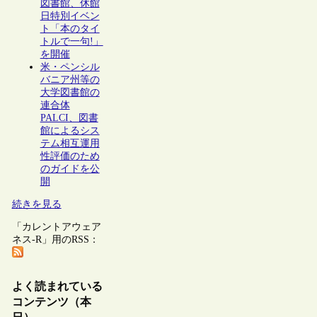
図書館、休館
日特別イベン
ト「本のタイ
トルで一句!」
を開催
米・ペンシル
バニア州等の
大学図書館の
連合体
PALCI、図書
館によるシス
テム相互運用
性評価のため
のガイドを公
開
続きを見る
「カレントアウェア
ネス-R」用のRSS：
よく読まれている
コンテンツ（本