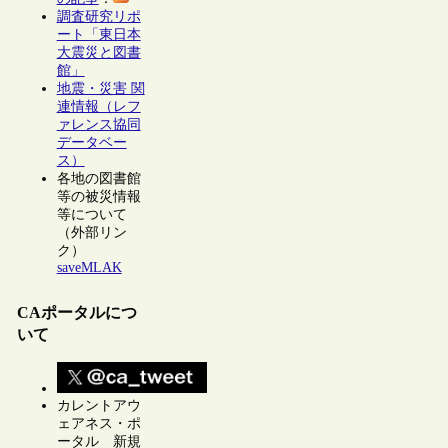
調査研究リポ
ート「東日本
大震災と図書
館」
地震・災害 関
連情報（レフ
ァレンス協同
データベー
ス）
各地の図書館
等の被災情報
等について
（外部リン
ク）
saveMLAK
CAポータルにつ
いて
カレントアウ
ェアネス・ポ
ータル 新規