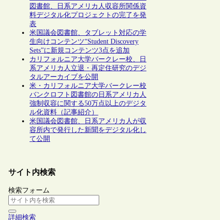
図書館、日系アメリカ人収容所関係資
料デジタル化プロジェクトの完了を発
表
米国議会図書館、タブレット対応の学
生向けコンテンツ“Student Discovery
Sets”に新規コンテンツ3点を追加
カリフォルニア大学バークレー校、日
系アメリカ人立退・再定住研究のデジ
タルアーカイブを公開
米・カリフォルニア大学バークレー校
バンクロフト図書館の日系アメリカ人
強制収容に関する50万点以上のデジタ
ル化資料（記事紹介）
米国議会図書館、日系アメリカ人が収
容所内で発行した新聞をデジタル化し
て公開
サイト内検索
検索フォーム
詳細検索