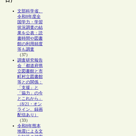
日）
文部科学省、
令和8年度全
国学力・学習
状況調査の結
果を公表：読
書時間や図書
館の利用頻度
等も調査
（37）
調査研究報告
会「都道府県
立図書館と市
町村立図書館
等との関係：
「支援」と
「協力」の今
とこれから」
（8/21・オン
ライン、録画
配信あり）
（33）
令和8年熊本
地震による文