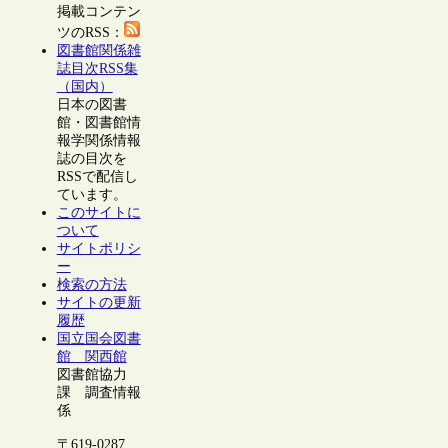
掲載コンテン
ツのRSS：
図書館関係雑
誌目次RSS集
（国内）
日本の図書
館・図書館情
報学関係情報
誌の目次を
RSSで配信し
ています。
このサイトに
ついて
サイトポリシ
ー
検索の方法
サイトの更新
履歴
国立国会図書
館 関西館
図書館協力
課 調査情報
係
〒619-0287