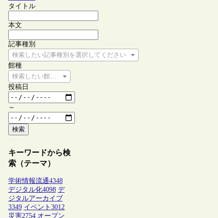
タイトル
本文
記事種別
検索したい記事種別を選択してください
館種
検索したい館種を選択してください
投稿日
～
検索
キーワードから検
索（テーマ）
学術情報流通
4348
デジタル化
4098
デ
ジタルアーカイブ
3349
イベント
3012
災害
2754
オープン