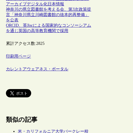
アーカイブ
デジタル化
日本情報
神奈川の県立図書館を考える会、第3次政策提
言「神奈川県立川崎図書館の抜本的再整備」
を公表
ORCID、英Jiscによる国家的なコンソーシアム
を通じ英国の高等教育機関で採用
累計アクセス数:
2825
印刷用ページ
カレントアウェアネス・ポータル
類似の記事
米・カリフォルニア大学バークレー校