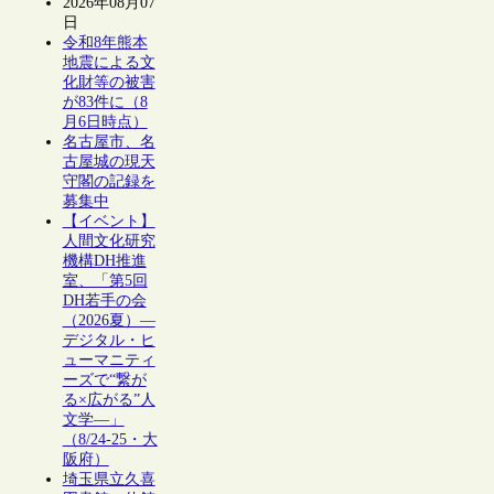
2026年08月07
日
令和8年熊本
地震による文
化財等の被害
が83件に（8
月6日時点）
名古屋市、名
古屋城の現天
守閣の記録を
募集中
【イベント】
人間文化研究
機構DH推進
室、「第5回
DH若手の会
（2026夏）―
デジタル・ヒ
ューマニティ
ーズで“繋が
る×広がる”人
文学―」
（8/24-25・大
阪府）
埼玉県立久喜