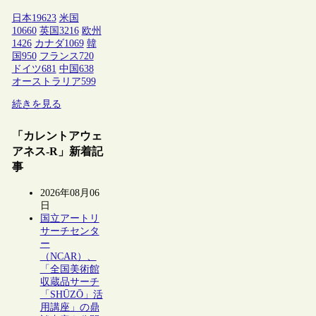
日本
19623
米国
10660
英国
3216
欧州
1426
カナダ
1069
韓
国
950
フランス
720
ドイツ
681
中国
638
オーストラリア
599
続きを見る
「カレントアウェ
アネス-R」新着記
事
2026年08月06
日
国立アートリ
サーチセンタ
ー
（NCAR）、
「全国美術館
収蔵品サーチ
「SHŪZŌ」活
用講座」の鼎