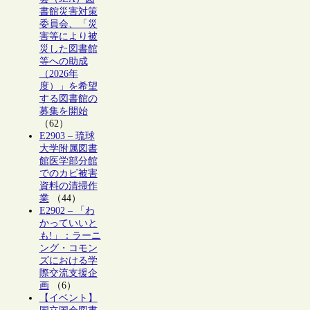
書館災害対策
委員会、「災
害等により被
災した図書館
等への助成
（2026年
度）」を希望
する図書館の
募集を開始
（62）
E2903 – 琉球
大学附属図書
館医学部分館
でのカビ被害
資料の清掃作
業
（44）
E2902 – 「わ
かっていいと
も!」：ラーニ
ング・コモン
ズにおける学
際交流支援企
画
（6）
【イベント】