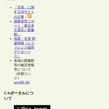
「災害」に関
する当サイト
の記事
：
調査研究リポ
ート「東日本
大震災と図書
館」
地震・災害 関
連情報（レフ
ァレンス協同
データベー
ス）
各地の図書館
等の被災情報
等について
（外部リン
ク）
saveMLAK
CAポータルにつ
いて