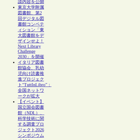
談内容を公開
東京大学附属
図書館、第2
回デジタル図
書館コンペテ
ィション「東
大図書館をデ
ザインせよ！
Next Library
Challenge
2030」を開催
イタリア図書
館協会、乳幼
児向け読書推
進プロジェク
ト“TuttInLibro”：
全国ネットワ
ークが拡大
【イベント】
国立国会図書
館（NDL）、
科学技術に関
する調査プロ
ジェクト2026
シンポジウム