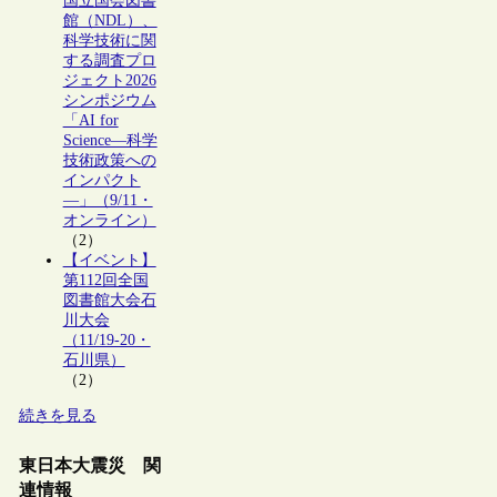
国立国会図書
館（NDL）、
科学技術に関
する調査プロ
ジェクト2026
シンポジウム
「AI for
Science―科学
技術政策への
インパクト
―」（9/11・
オンライン）
（2）
【イベント】
第112回全国
図書館大会石
川大会
（11/19-20・
石川県）
（2）
続きを見る
東日本大震災 関
連情報