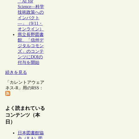
「AI for
Science―科学
技術政策への
インパクト
―」（9/11・
オンライン）
県立長野図書
館、「信州デ
ジタルコモン
ズ」のコンテ
ンツにDOIの
付与を開始
続きを見る
「カレントアウェア
ネス-R」用のRSS：
よく読まれている
コンテンツ（本
日）
日本図書館協
会（JLA）図