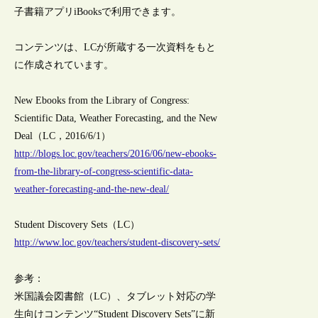
子書籍アプリiBooksで利用できます。
コンテンツは、LCが所蔵する一次資料をもと
に作成されています。
New Ebooks from the Library of Congress:
Scientific Data, Weather Forecasting, and the New
Deal（LC，2016/6/1）
http://blogs.loc.gov/teachers/2016/06/new-ebooks-
from-the-library-of-congress-scientific-data-
weather-forecasting-and-the-new-deal/
Student Discovery Sets（LC）
http://www.loc.gov/teachers/student-discovery-sets/
参考：
米国議会図書館（LC）、タブレット対応の学
生向けコンテンツ“Student Discovery Sets”に新