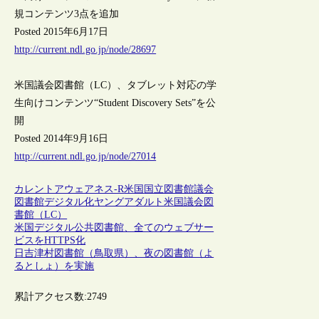
規コンテンツ3点を追加
Posted 2015年6月17日
http://current.ndl.go.jp/node/28697
米国議会図書館（LC）、タブレット対応の学
生向けコンテンツ“Student Discovery Sets”を公
開
Posted 2014年9月16日
http://current.ndl.go.jp/node/27014
カレントアウェアネス-R
米国
国立図書館
議会
図書館
デジタル化
ヤングアダルト
米国議会図
書館（LC）
米国デジタル公共図書館、全てのウェブサー
ビスをHTTPS化
日吉津村図書館（鳥取県）、夜の図書館（よ
るとしょ）を実施
累計アクセス数:
2749