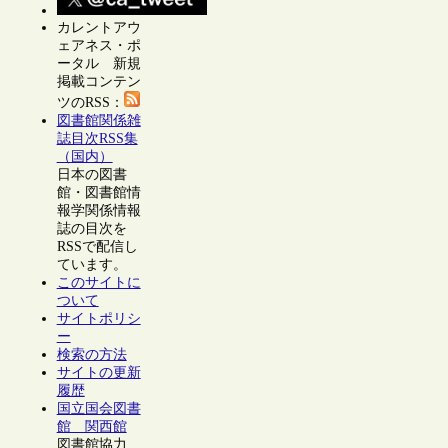
カレントアウ
ェアネス・ポ
ータル 新規
掲載コンテン
ツのRSS：
図書館関係雑
誌目次RSS集
（国内）
日本の図書
館・図書館情
報学関係情報
誌の目次を
RSSで配信し
ています。
このサイトに
ついて
サイトポリシ
ー
検索の方法
サイトの更新
履歴
国立国会図書
館 関西館
図書館協力