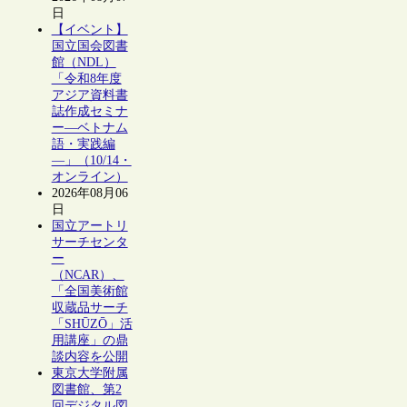
日
【イベント】
国立国会図書
館（NDL）
「令和8年度
アジア資料書
誌作成セミナ
ー―ベトナム
語・実践編
―」（10/14・
オンライン）
2026年08月06
日
国立アートリ
サーチセンタ
ー
（NCAR）、
「全国美術館
収蔵品サーチ
「SHŪZŌ」活
用講座」の鼎
談内容を公開
東京大学附属
図書館、第2
回デジタル図