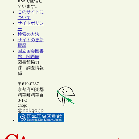
RSSで配信し
ています。
このサイトに
ついて
サイトポリシ
ー
検索の方法
サイトの更新
履歴
国立国会図書
館 関西館
図書館協力
課 調査情報
係
〒619-0287
京都府相楽郡
精華町精華台
8-1-3
chojo