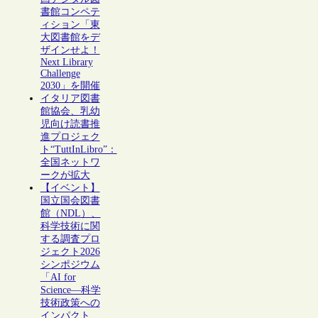
書館コンペテ
ィション「東
大図書館をデ
ザインせよ！
Next Library
Challenge
2030」を開催
イタリア図書
館協会、乳幼
児向け読書推
進プロジェク
ト“TuttInLibro”：
全国ネットワ
ークが拡大
【イベント】
国立国会図書
館（NDL）、
科学技術に関
する調査プロ
ジェクト2026
シンポジウム
「AI for
Science―科学
技術政策への
インパクト