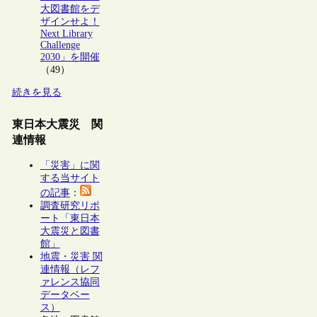
大図書館をデ
ザインせよ！
Next Library
Challenge
2030」を開催
（49）
続きを見る
東日本大震災 関
連情報
「災害」に関
する当サイト
の記事
：
調査研究リポ
ート「東日本
大震災と図書
館」
地震・災害 関
連情報（レフ
ァレンス協同
データベー
ス）