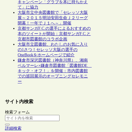
キャンペーン「グラブを本に持ちかえ
て」に協力
大阪市立中央図書館で「セレッソ大阪
展～２０１５明治安田生命Ｊ２リーグ
開幕！一年でＪ１へ～」開催
京都サンガF.C.の選手によるおすすめの
本のツイートが開始：京都サンガF.C.と
京都市図書館のコラボ企画
大阪市立図書館、わたしのお気に入り
の1さつ！セレッソ大阪の選手の
OneBookをホームページで紹介
鎌倉市深沢図書館（神奈川県）、湘南
ベルマーレ×鎌倉市図書館「図書館DE
キック・オフ！」を開催：市内図書館
での巡回展示のオープニングセレモニ
ー
サイト内検索
検索フォーム
詳細検索