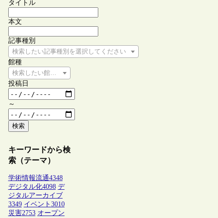
タイトル
本文
記事種別
検索したい記事種別を選択してください
館種
検索したい館種を選択してください
投稿日
～
検索
キーワードから検
索（テーマ）
学術情報流通
4348
デジタル化
4098
デ
ジタルアーカイブ
3349
イベント
3010
災害
2753
オープン