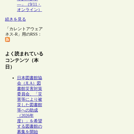
―」（9/11・
オンライン）
続きを見る
「カレントアウェア
ネス-R」用のRSS：
よく読まれている
コンテンツ（本
日）
日本図書館協
会（JLA）図
書館災害対策
委員会、「災
害等により被
災した図書館
等への助成
（2026年
度）」を希望
する図書館の
募集を開始