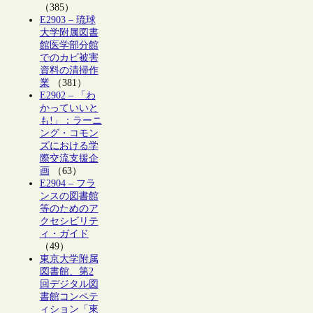
（385）
E2903 – 琉球
大学附属図書
館医学部分館
でのカビ被害
資料の清掃作
業
（381）
E2902 – 「わ
かっていいと
も!」：ラーニ
ング・コモン
ズにおける学
際交流支援企
画
（63）
E2904 – フラ
ンスの図書館
等のためのア
クセシビリテ
ィ・ガイド
（49）
東京大学附属
図書館、第2
回デジタル図
書館コンペテ
ィション「東