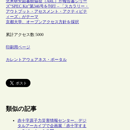
北米研究図書館協会（ARL）が報告書シリー
ズ“SPEC Kit”第346号を刊行 – 「スカラリー・
アウトプット・アセスメント・アクティビテ
ィーズ」がテーマ
京都大学、オープンアクセス方針を採択
累計アクセス数:
5000
印刷用ページ
カレントアウェアネス・ポータル
類似の記事
赤十字原子力災害情報センター、デジ
タルアーカイブで企画展「赤十字すま