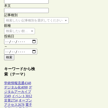
本文
記事種別
検索したい記事種別を選択してください
館種
検索したい館種を選択してください
投稿日
～
検索
キーワードから検
索（テーマ）
学術情報流通
4348
デジタル化
4098
デ
ジタルアーカイブ
3349
イベント
3012
災害
2754
オープン
アクセス
2678
電子