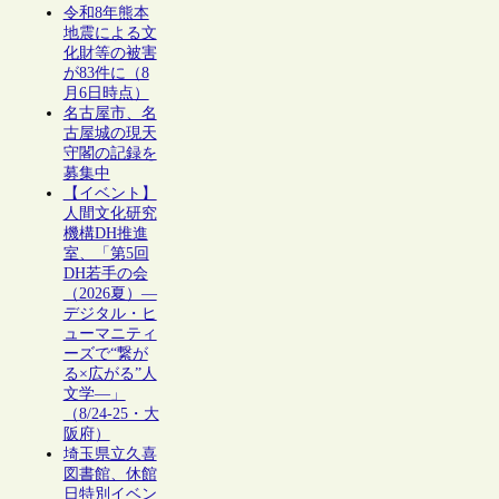
令和8年熊本
地震による文
化財等の被害
が83件に（8
月6日時点）
名古屋市、名
古屋城の現天
守閣の記録を
募集中
【イベント】
人間文化研究
機構DH推進
室、「第5回
DH若手の会
（2026夏）―
デジタル・ヒ
ューマニティ
ーズで“繋が
る×広がる”人
文学―」
（8/24-25・大
阪府）
埼玉県立久喜
図書館、休館
日特別イベン