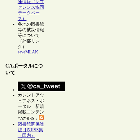
連情報（レフ
ァレンス協同
データベー
ス）
各地の図書館
等の被災情報
等について
（外部リン
ク）
saveMLAK
CAポータルにつ
いて
カレントアウ
ェアネス・ポ
ータル 新規
掲載コンテン
ツのRSS：
図書館関係雑
誌目次RSS集
（国内）