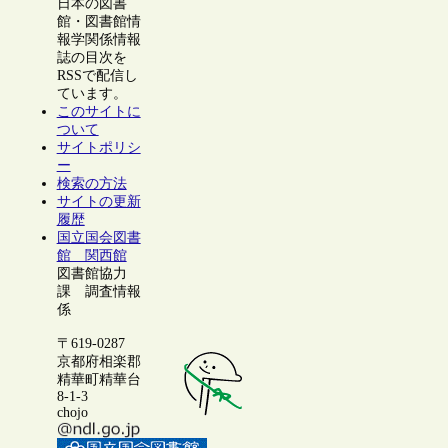
日本の図書
館・図書館情
報学関係情報
誌の目次を
RSSで配信し
ています。
このサイトに
ついて
サイトポリシ
ー
検索の方法
サイトの更新
履歴
国立国会図書
館 関西館
図書館協力
課 調査情報
係
〒619-0287
京都府相楽郡
精華町精華台
8-1-3
chojo