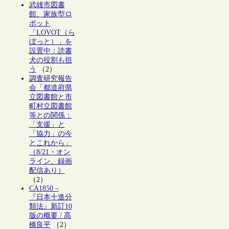
武雄市図書
館、家族型ロ
ボット
「LOVOT（ら
ぼっと）」を
設置中：読書
犬の役割も担
う
（2）
調査研究報告
会「都道府県
立図書館と市
町村立図書館
等との関係：
「支援」と
「協力」の今
とこれから」
（8/21・オン
ライン、録画
配信あり）
（2）
CA1850 –
『日本十進分
類法』新訂10
版の概要 / 髙
橋良平
（2）