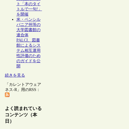
ト「本のタイ
トルで一句!」
を開催
米・ペンシル
バニア州等の
大学図書館の
連合体
PALCI、図書
館によるシス
テム相互運用
性評価のため
のガイドを公
開
続きを見る
「カレントアウェア
ネス-R」用のRSS：
よく読まれている
コンテンツ（本
日）