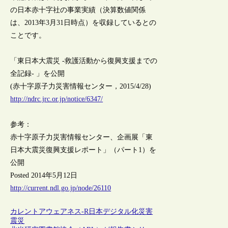
の日本赤十字社の事業実績（決算数値関係
は、2013年3月31日時点）を収録しているとの
ことです。
「東日本大震災 -救護活動から復興支援までの
全記録- 」を公開
(赤十字原子力災害情報センター，2015/4/28)
http://ndrc.jrc.or.jp/notice/6347/
参考：
赤十字原子力災害情報センター、企画展「東
日本大震災復興支援レポート」（パート1）を
公開
Posted 2014年5月12日
http://current.ndl.go.jp/node/26110
カレントアウェアネス-R
日本
デジタル化
災害
震災