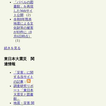
「バベルの図
書館」を再現
したWebサイ
ト公開
（2）
令和8年熊本
地震による文
化財等の被害
が83件に（8
月6日時点）
（1）
続きを見る
東日本大震災 関
連情報
「災害」に関
する当サイト
の記事
：
調査研究リポ
ート「東日本
大震災と図書
館」
地震・災害 関