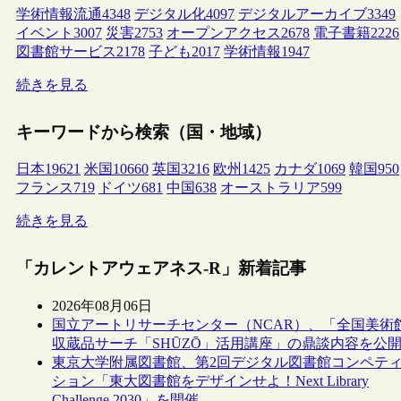
学術情報流通
4348
デジタル化
4097
デジタルアーカイブ
3349
イベント
3007
災害
2753
オープンアクセス
2678
電子書籍
2226
図書館サービス
2178
子ども
2017
学術情報
1947
続きを見る
キーワードから検索（国・地域）
日本
19621
米国
10660
英国
3216
欧州
1425
カナダ
1069
韓国
950
フランス
719
ドイツ
681
中国
638
オーストラリア
599
続きを見る
「カレントアウェアネス-R」新着記事
2026年08月06日
国立アートリサーチセンター（NCAR）、「全国美術
収蔵品サーチ「SHŪZŌ」活用講座」の鼎談内容を公
東京大学附属図書館、第2回デジタル図書館コンペテ
ション「東大図書館をデザインせよ！Next Library
Challenge 2030」を開催