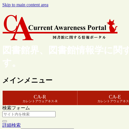
Skip to main content area
図書館界、図書館情報学に関
す。
メインメニュー
CA-R
CA-E
カレントアウェアネス-R
カレントアウェアネス
検索フォーム
詳細検索