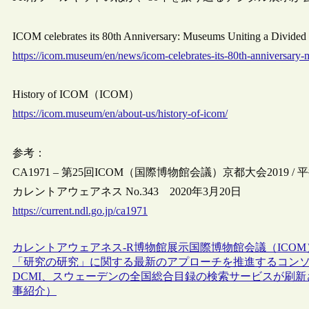
ICOM celebrates its 80th Anniversary: Museums Uniting a Divi
https://icom.museum/en/news/icom-celebrates-its-80th-anniversary-
History of ICOM（ICOM）
https://icom.museum/en/about-us/history-of-icom/
参考：
CA1971 – 第25回ICOM（国際博物館会議）京都大会2019 /
カレントアウェアネス No.343 2020年3月20日
https://current.ndl.go.jp/ca1971
カレントアウェアネス-R
博物館
展示
国際博物館会議（ICOM
「研究の研究」に関する最新のアプローチを推進するコンソ
DCMI、スウェーデンの全国総合目録の検索サービスが刷新され
事紹介）