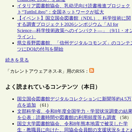
イタリア図書館協会、乳幼児向け読書推進プロジェク
ト“TuttInLibro”：全国ネットワークが拡大
【イベント】国立国会図書館（NDL）、科学技術に関
する調査プロジェクト2026シンポジウム「AI for
Science―科学技術政策へのインパクト―」（9/11・オ
ライン）
県立長野図書館、「信州デジタルコモンズ」のコンテ
ツにDOIの付与を開始
続きを見る
「カレントアウェアネス-R」用のRSS：
よく読まれているコンテンツ（本日）
国立国会図書館デジタルコレクションに新聞等約4.5万
点を追加
（61）
文部科学省、令和8年度全国学力・学習状況調査の結
を公表：読書時間や図書館の利用頻度等も調査
（58）
国立大学図書館協会、令和8年熊本地震で被災した学
生・教職員に向けた、同協会会員館の支援状況をまと