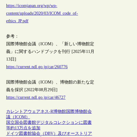
https://icomjapan.org/wp/wp-
content/uploads/2020/03/ICOM_code_of-
ethics_JP.pdf
参考：
国際博物館会議（ICOM）、「新しい博物館定
義」に関するハンドブックを刊行 [2025年11月
13日]
https://current.ndl.go.jp/car/260776
国際博物館会議（ICOM）、博物館の新たな定
義を採択 [2022年08月29日]
https://current.ndl.go.jp/car/46727
カレントアウェアネス-R
博物館
国際博物館会
議（ICOM）
国立国会図書館デジタルコレクションに図書
等約13万点を追加
ドイツ図書館協会（DBV）及びオーストリア