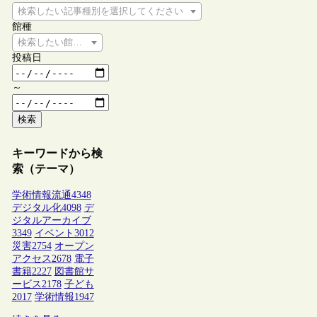
検索したい記事種別を選択してください
館種
検索したい館種を選択してください
投稿日
～
検索
キーワードから検
索（テーマ）
学術情報流通
4348
デジタル化
4098
デ
ジタルアーカイブ
3349
イベント
3012
災害
2754
オープン
アクセス
2678
電子
書籍
2227
図書館サ
ービス
2178
子ども
2017
学術情報
1947