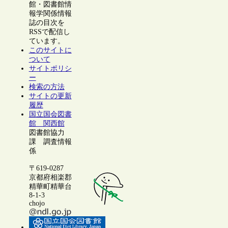
館・図書館情
報学関係情報
誌の目次を
RSSで配信し
ています。
このサイトに
ついて
サイトポリシ
ー
検索の方法
サイトの更新
履歴
国立国会図書
館 関西館
図書館協力
課 調査情報
係
〒619-0287
京都府相楽郡
精華町精華台
8-1-3
chojo