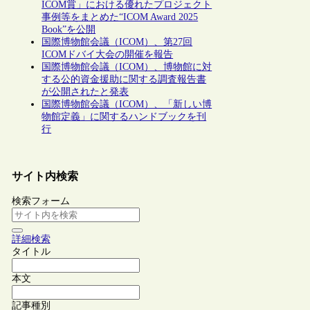
ICOM賞」における優れたプロジェクト
事例等をまとめた“ICOM Award 2025
Book”を公開
国際博物館会議（ICOM）、第27回
ICOMドバイ大会の開催を報告
国際博物館会議（ICOM）、博物館に対
する公的資金援助に関する調査報告書
が公開されたと発表
国際博物館会議（ICOM）、「新しい博
物館定義」に関するハンドブックを刊
行
サイト内検索
検索フォーム
詳細検索
タイトル
本文
記事種別