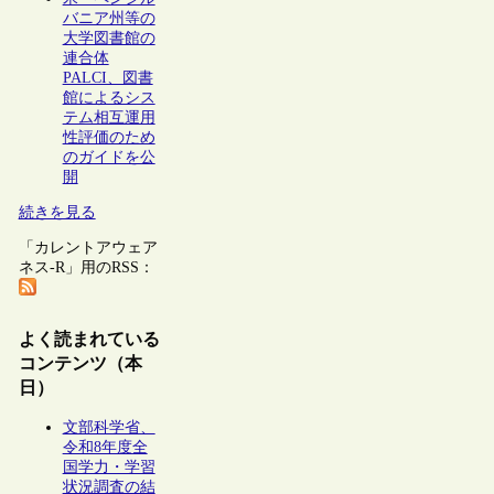
バニア州等の
大学図書館の
連合体
PALCI、図書
館によるシス
テム相互運用
性評価のため
のガイドを公
開
続きを見る
「カレントアウェア
ネス-R」用のRSS：
よく読まれている
コンテンツ（本
日）
文部科学省、
令和8年度全
国学力・学習
状況調査の結