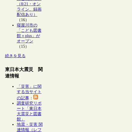
（8/21・オン
ライン、録画
配信あり）
（16）
寝屋川市の
「こども図書
館＋plus」が
オープン
（15）
続きを見る
東日本大震災 関
連情報
「災害」に関
する当サイト
の記事
：
調査研究リポ
ート「東日本
大震災と図書
館」
地震・災害 関
連情報（レフ