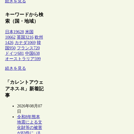
続きを見る
キーワードから検
索（国・地域）
日本
19628
米国
10662
英国
3216
欧州
1426
カナダ
1069
韓
国
950
フランス
720
ドイツ
681
中国
638
オーストラリア
599
続きを見る
「カレントアウェ
アネス-R」新着記
事
2026年08月07
日
令和8年熊本
地震による文
化財等の被害
が83件に（8