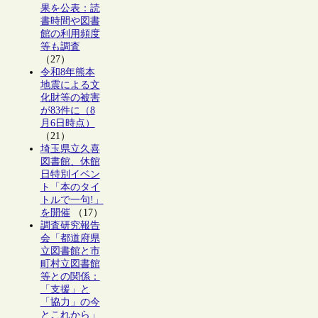
果を公表：読
書時間や図書
館の利用頻度
等も調査
（27）
令和8年熊本
地震による文
化財等の被害
が83件に（8
月6日時点）
（21）
埼玉県立久喜
図書館、休館
日特別イベン
ト「本のタイ
トルで一句!」
を開催
（17）
調査研究報告
会「都道府県
立図書館と市
町村立図書館
等との関係：
「支援」と
「協力」の今
とこれから」