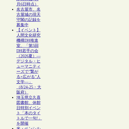
月6日時点）
名古屋市、名
古屋城の現天
守閣の記録を
募集中
【イベント】
人間文化研究
機構DH推進
室、「第5回
DH若手の会
（2026夏）―
デジタル・ヒ
ューマニティ
ーズで“繋が
る×広がる”人
文学―」
（8/24-25・大
阪府）
埼玉県立久喜
図書館、休館
日特別イベン
ト「本のタイ
トルで一句!」
を開催
米・ペンシル