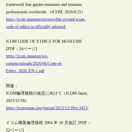
framework that guides museums and museum
professionals worldwide.（ICOM, 2026/6/25）
https://icom.museum/en/news/the-revised-icom-
code-of-ethics-is-officially-adopted/
ICOM CODE OF ETHICS FOR MUSEUMS
[PDF：24ページ]
https://icom.museum/wp-
content/uploads/2026/06/Code-of-
Ethics_2026_EN-1.pdf
関連：
ICOM倫理規程の改定に向けて（ICOM Japan,
2023/12/18）
https://icomjapan.org/journal/2023/12/18/p-3453/
イコム職業倫理規程 2004 年 10 月改訂 [PDF：
22ページ]