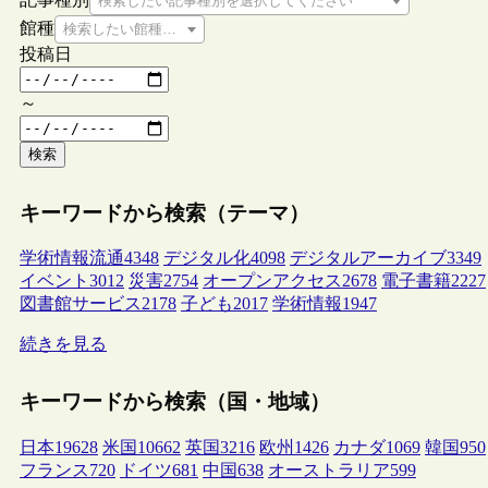
検索したい記事種別を選択してください
館種
検索したい館種を選択してください
投稿日
～
検索
キーワードから検索（テーマ）
学術情報流通
4348
デジタル化
4098
デジタルアーカイブ
3349
イベント
3012
災害
2754
オープンアクセス
2678
電子書籍
2227
図書館サービス
2178
子ども
2017
学術情報
1947
続きを見る
キーワードから検索（国・地域）
日本
19628
米国
10662
英国
3216
欧州
1426
カナダ
1069
韓国
950
フランス
720
ドイツ
681
中国
638
オーストラリア
599