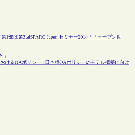
1部は第3回SPARC Japan セミナー2014「「オープン世
こと」
大学におけるOAポリシー : 日本版OAポリシーのモデル構築に向け