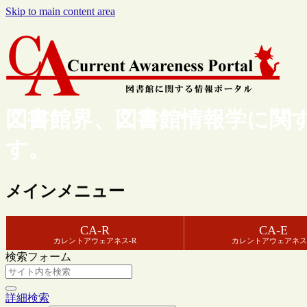
Skip to main content area
図書館界、図書館情報学に関
す。
メインメニュー
CA-R
CA-E
カレントアウェアネス-R
カレントアウェアネス
検索フォーム
詳細検索