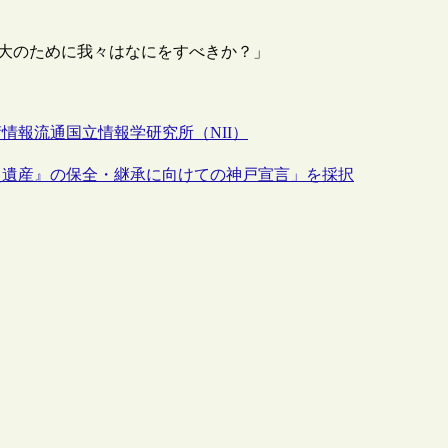
ンツの拡大のために我々はなにをすべきか？」
術情報流通
国立情報学研究所（NII）
史遺産』の保全・継承に向けての神戸宣言」を採択