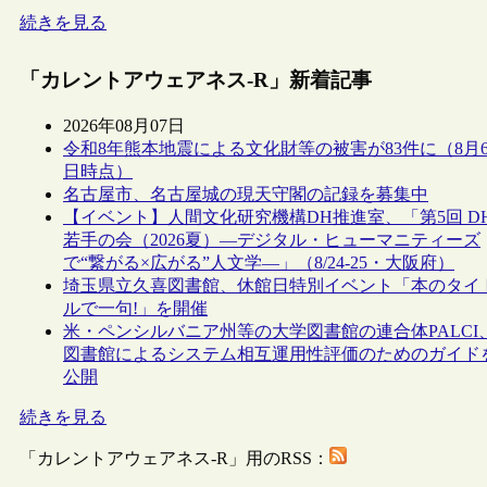
続きを見る
「カレントアウェアネス-R」新着記事
2026年08月07日
令和8年熊本地震による文化財等の被害が83件に（8月
日時点）
名古屋市、名古屋城の現天守閣の記録を募集中
【イベント】人間文化研究機構DH推進室、「第5回 D
若手の会（2026夏）―デジタル・ヒューマニティーズ
で“繋がる×広がる”人文学―」（8/24-25・大阪府）
埼玉県立久喜図書館、休館日特別イベント「本のタイ
ルで一句!」を開催
米・ペンシルバニア州等の大学図書館の連合体PALCI
図書館によるシステム相互運用性評価のためのガイド
公開
続きを見る
「カレントアウェアネス-R」用のRSS：