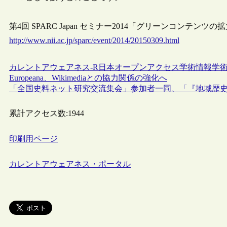
第4回 SPARC Japan セミナー2014「グリーンコンテ
http://www.nii.ac.jp/sparc/event/2014/20150309.html
カレントアウェアネス-R
日本
オープンアクセス
学術情報
学
Europeana、Wikimediaとの協力関係の強化へ
「全国史料ネット研究交流集会」参加者一同、「『地域歴
累計アクセス数:
1944
印刷用ページ
カレントアウェアネス・ポータル