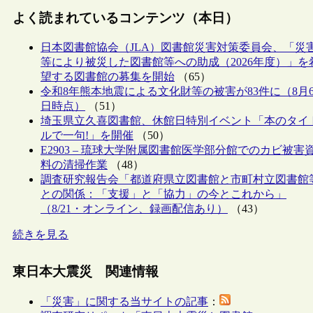
よく読まれているコンテンツ（本日）
日本図書館協会（JLA）図書館災害対策委員会、「災
等により被災した図書館等への助成（2026年度）」を
望する図書館の募集を開始
（65）
令和8年熊本地震による文化財等の被害が83件に（8月
日時点）
（51）
埼玉県立久喜図書館、休館日特別イベント「本のタイ
ルで一句!」を開催
（50）
E2903 – 琉球大学附属図書館医学部分館でのカビ被害
料の清掃作業
（48）
調査研究報告会「都道府県立図書館と市町村立図書館
との関係：「支援」と「協力」の今とこれから」
（8/21・オンライン、録画配信あり）
（43）
続きを見る
東日本大震災 関連情報
「災害」に関する当サイトの記事
：