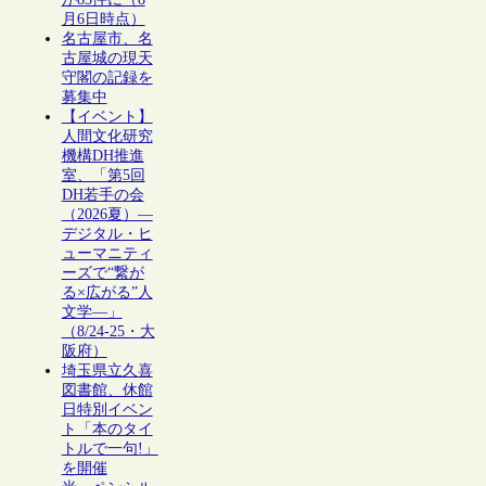
月6日時点）
名古屋市、名
古屋城の現天
守閣の記録を
募集中
【イベント】
人間文化研究
機構DH推進
室、「第5回
DH若手の会
（2026夏）―
デジタル・ヒ
ューマニティ
ーズで“繋が
る×広がる”人
文学―」
（8/24-25・大
阪府）
埼玉県立久喜
図書館、休館
日特別イベン
ト「本のタイ
トルで一句!」
を開催