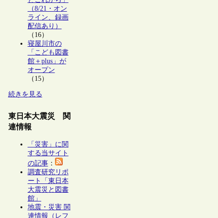
（8/21・オン
ライン、録画
配信あり）
（16）
寝屋川市の
「こども図書
館＋plus」が
オープン
（15）
続きを見る
東日本大震災 関
連情報
「災害」に関
する当サイト
の記事
：
調査研究リポ
ート「東日本
大震災と図書
館」
地震・災害 関
連情報（レフ