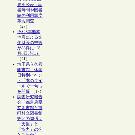
果を公表：読
書時間や図書
館の利用頻度
等も調査
（27）
令和8年熊本
地震による文
化財等の被害
が83件に（8
月6日時点）
（21）
埼玉県立久喜
図書館、休館
日特別イベン
ト「本のタイ
トルで一句!」
を開催
（17）
調査研究報告
会「都道府県
立図書館と市
町村立図書館
等との関係：
「支援」と
「協力」の今
とこれから」