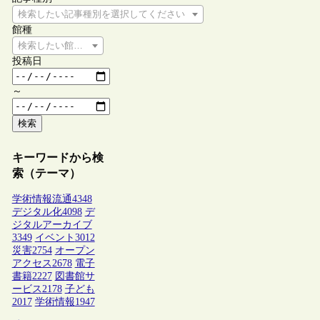
検索したい記事種別を選択してください
館種
検索したい館種を選択してください
投稿日
～
検索
キーワードから検
索（テーマ）
学術情報流通
4348
デジタル化
4098
デ
ジタルアーカイブ
3349
イベント
3012
災害
2754
オープン
アクセス
2678
電子
書籍
2227
図書館サ
ービス
2178
子ども
2017
学術情報
1947