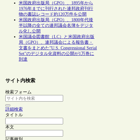
米国政府出版局（GPO）、1895年から
1976年までに刊行された連邦政府刊行
物の書誌レコード約120万件を公開
米国政府出版局（GPO）、1800年代後
半以降の全ての連邦議会名簿をデジタ
ル化し公開
米国議会図書館（LC）と米国政府出版
局（GPO）、連邦議会による報告書・
文書をまとめた“U.S. Congressional Serial
Set”のデジタル化資料の公開が1万巻に
到達
サイト内検索
検索フォーム
詳細検索
タイトル
本文
記事種別