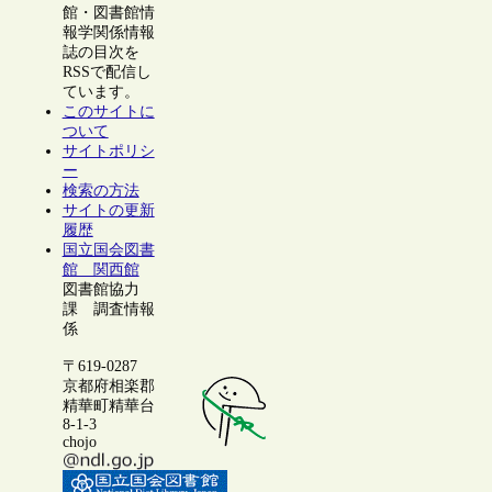
館・図書館情
報学関係情報
誌の目次を
RSSで配信し
ています。
このサイトに
ついて
サイトポリシ
ー
検索の方法
サイトの更新
履歴
国立国会図書
館 関西館
図書館協力
課 調査情報
係
〒619-0287
京都府相楽郡
精華町精華台
8-1-3
chojo