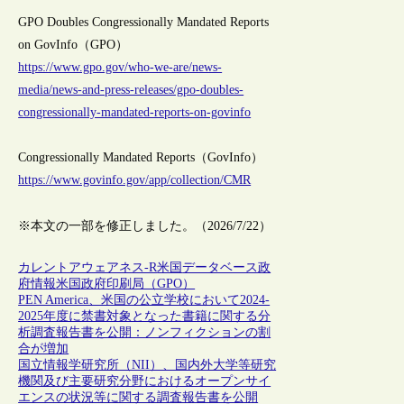
GPO Doubles Congressionally Mandated Reports
on GovInfo（GPO）
https://www.gpo.gov/who-we-are/news-
media/news-and-press-releases/gpo-doubles-
congressionally-mandated-reports-on-govinfo
Congressionally Mandated Reports（GovInfo）
https://www.govinfo.gov/app/collection/CMR
※本文の一部を修正しました。（2026/7/22）
カレントアウェアネス-R
米国
データベース
政
府情報
米国政府印刷局（GPO）
PEN America、米国の公立学校において2024-
2025年度に禁書対象となった書籍に関する分
析調査報告書を公開：ノンフィクションの割
合が増加
国立情報学研究所（NII）、国内外大学等研究
機関及び主要研究分野におけるオープンサイ
エンスの状況等に関する調査報告書を公開