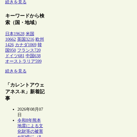
続きを見る
キーワードから検
索（国・地域）
日本
19628
米国
10662
英国
3216
欧州
1426
カナダ
1069
韓
国
950
フランス
720
ドイツ
681
中国
638
オーストラリア
599
続きを見る
「カレントアウェ
アネス-R」新着記
事
2026年08月07
日
令和8年熊本
地震による文
化財等の被害
が83件に（8