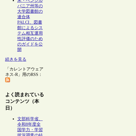
米・ペンシル
バニア州等の
大学図書館の
連合体
PALCI、図書
館によるシス
テム相互運用
性評価のため
のガイドを公
開
続きを見る
「カレントアウェア
ネス-R」用のRSS：
よく読まれている
コンテンツ（本
日）
文部科学省、
令和8年度全
国学力・学習
状況調査の結