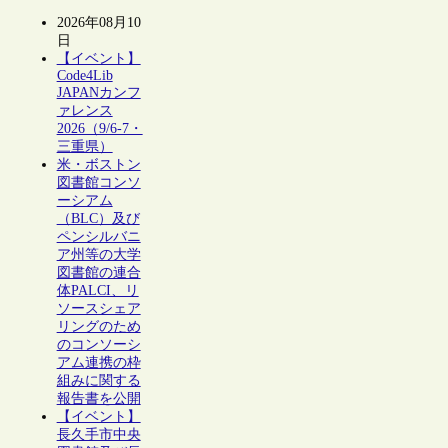
2026年08月10
日
【イベント】
Code4Lib
JAPANカンフ
ァレンス
2026（9/6-7・
三重県）
米・ボストン
図書館コンソ
ーシアム
（BLC）及び
ペンシルバニ
ア州等の大学
図書館の連合
体PALCI、リ
ソースシェア
リングのため
のコンソーシ
アム連携の枠
組みに関する
報告書を公開
【イベント】
長久手市中央