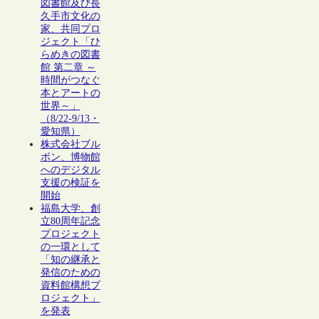
図書館及び長
久手市文化の
家、共同プロ
ジェクト「ひ
らめきの図書
館 第二章 ～
時間がつなぐ
本とアートの
世界～」
（8/22-9/13・
愛知県）
株式会社ブル
ボン、博物館
へのデジタル
支援の検証を
開始
福島大学、創
立80周年記念
プロジェクト
の一環として
「知の継承と
発信のための
資料館構想プ
ロジェクト」
を発表