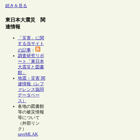
続きを見る
東日本大震災 関
連情報
「災害」に関
する当サイト
の記事
：
調査研究リポ
ート「東日本
大震災と図書
館」
地震・災害 関
連情報（レフ
ァレンス協同
データベー
ス）
各地の図書館
等の被災情報
等について
（外部リン
ク）
saveMLAK