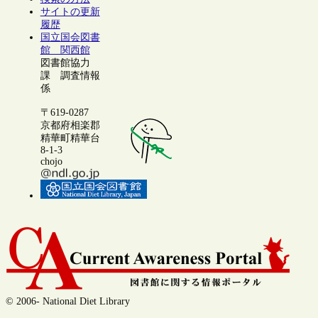
サイトの更新
履歴
国立国会図書
館 関西館
図書館協力
課 調査情報
係
〒619-0287
京都府相楽郡
精華町精華台
8-1-3
chojo
© 2006- National Diet Library