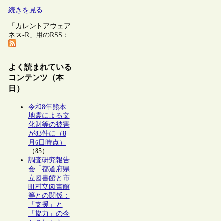
続きを見る
「カレントアウェア
ネス-R」用のRSS：
よく読まれている
コンテンツ（本
日）
令和8年熊本
地震による文
化財等の被害
が83件に（8
月6日時点）
（85）
調査研究報告
会「都道府県
立図書館と市
町村立図書館
等との関係：
「支援」と
「協力」の今