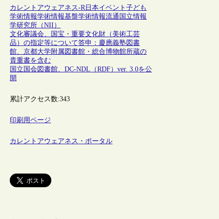
カレントアウェアネス-R
日本
イベント
子ども
学術情報
学術情報基盤
学術情報流通
国立情報
学研究所（NII）
文化審議会、国宝・重要文化財（美術工芸
品）の指定等について答申：慶應義塾図書
館、京都大学附属図書館・総合博物館所蔵の
貴重書を含む
国立国会図書館、DC-NDL（RDF）ver. 3.0を公
開
累計アクセス数:
343
印刷用ページ
カレントアウェアネス・ポータル