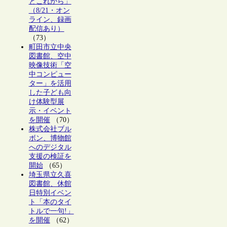
とこれから」
（8/21・オン
ライン、録画
配信あり）
（73）
町田市立中央
図書館、空中
映像技術「空
中コンピュー
ター」を活用
した子ども向
け体験型展
示・イベント
を開催
（70）
株式会社ブル
ボン、博物館
へのデジタル
支援の検証を
開始
（65）
埼玉県立久喜
図書館、休館
日特別イベン
ト「本のタイ
トルで一句!」
を開催
（62）