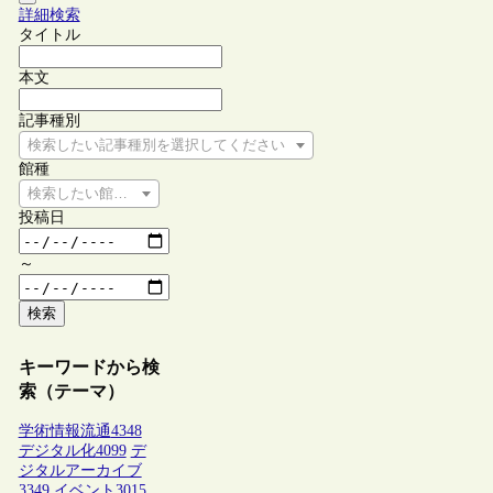
詳細検索
タイトル
本文
記事種別
検索したい記事種別を選択してください
館種
検索したい館種を選択してください
投稿日
～
検索
キーワードから検
索（テーマ）
学術情報流通
4348
デジタル化
4099
デ
ジタルアーカイブ
3349
イベント
3015