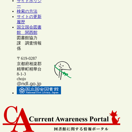
サイトポリシ
ー
検索の方法
サイトの更新
履歴
国立国会図書
館 関西館
図書館協力
課 調査情報
係
〒619-0287
京都府相楽郡
精華町精華台
8-1-3
chojo