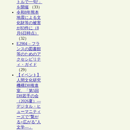
トルで一句!」
を開催
（33）
令和8年熊本
地震による文
化財等の被害
が83件に（8
月6日時点）
（32）
E2904 – フラ
ンスの図書館
等のためのア
クセシビリテ
ィ・ガイド
（29）
【イベント】
人間文化研究
機構DH推進
室、「第5回
DH若手の会
（2026夏）―
デジタル・ヒ
ューマニティ
ーズで“繋が
る×広がる”人
文学―」