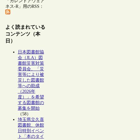
「カレントアウェア
ネス-R」用のRSS：
よく読まれている
コンテンツ（本
日）
日本図書館協
会（JLA）図
書館災害対策
委員会、「災
害等により被
災した図書館
等への助成
（2026年
度）」を希望
する図書館の
募集を開始
（58）
埼玉県立久喜
図書館、休館
日特別イベン
ト「本のタイ