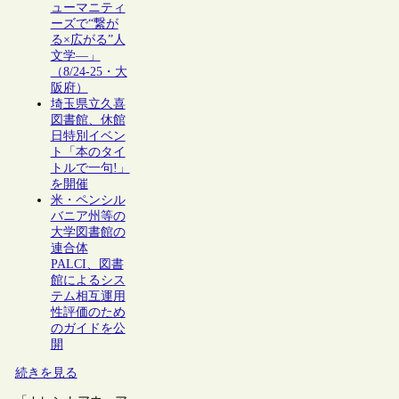
ューマニティ
ーズで“繋が
る×広がる”人
文学―」
（8/24-25・大
阪府）
埼玉県立久喜
図書館、休館
日特別イベン
ト「本のタイ
トルで一句!」
を開催
米・ペンシル
バニア州等の
大学図書館の
連合体
PALCI、図書
館によるシス
テム相互運用
性評価のため
のガイドを公
開
続きを見る