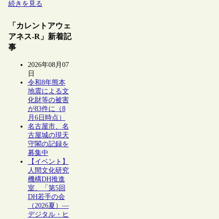
続きを見る
「カレントアウェ
アネス-R」新着記
事
2026年08月07
日
令和8年熊本
地震による文
化財等の被害
が83件に（8
月6日時点）
名古屋市、名
古屋城の現天
守閣の記録を
募集中
【イベント】
人間文化研究
機構DH推進
室、「第5回
DH若手の会
（2026夏）―
デジタル・ヒ