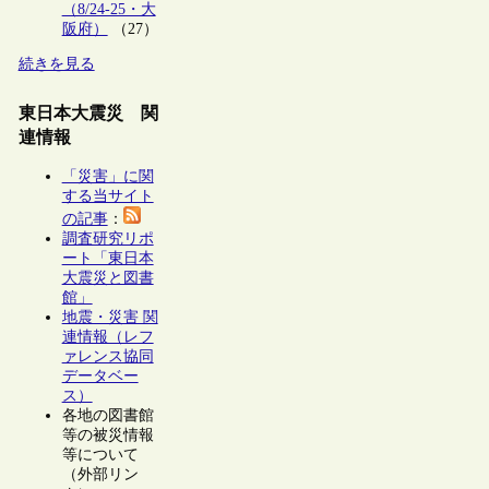
（8/24-25・大
阪府）
（27）
続きを見る
東日本大震災 関
連情報
「災害」に関
する当サイト
の記事
：
調査研究リポ
ート「東日本
大震災と図書
館」
地震・災害 関
連情報（レフ
ァレンス協同
データベー
ス）
各地の図書館
等の被災情報
等について
（外部リン