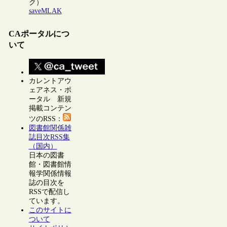
ク）
saveMLAK
CAポータルにつ
いて
カレントアウ
ェアネス・ポ
ータル 新規
掲載コンテン
ツのRSS：
図書館関係雑
誌目次RSS集
（国内）
日本の図書
館・図書館情
報学関係情報
誌の目次を
RSSで配信し
ています。
このサイトに
ついて