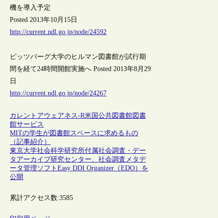
機を導入予定
Posted 2013年10月15日
http://current.ndl.go.jp/node/24592
ピッツバーグ大学のヒルマン図書館が試行期
間を経て24時間開館実施へ Posted 2013年8月29
日
http://current.ndl.go.jp/node/24267
カレントアウェアネス-R
米国
公共図書館
図書
館サービス
MITの学生が図書館スペースに求めるもの
（記事紹介）
東京大学社会科学研究所付属社会調査・デー
タアーカイブ研究センター、社会調査メタデ
ータ管理ソフトEasy DDI Organizer（EDO）を
公開
累計アクセス数:
3585