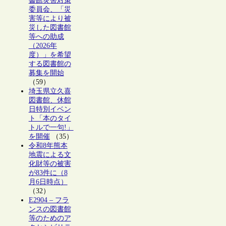
書館災害対策
委員会、「災
害等により被
災した図書館
等への助成
（2026年
度）」を希望
する図書館の
募集を開始
（59）
埼玉県立久喜
図書館、休館
日特別イベン
ト「本のタイ
トルで一句!」
を開催
（35）
令和8年熊本
地震による文
化財等の被害
が83件に（8
月6日時点）
（32）
E2904 – フラ
ンスの図書館
等のためのア