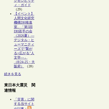
クセシビリテ
ィ・ガイド
（29）
【イベント】
人間文化研究
機構DH推進
室、「第5回
DH若手の会
（2026夏）―
デジタル・ヒ
ューマニティ
ーズで“繋が
る×広がる”人
文学―」
（8/24-25・大
阪府）
（28）
続きを見る
東日本大震災 関
連情報
「災害」に関
する当サイト
の記事
：