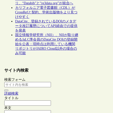
リ、“Databib”と“re3data.org”が統合へ
カリフォルニア電子図書館（CDL）が
CrossRefと契約、学術出版物をより見つ
けやすく
DataCite、登録されているDOIのメタデ
ータ改訂履歴についてAPI経由での提供
を発表
国立情報学研究所（NII）、NIIが取り纏
めるJaLC準会員のDataCite DOIの登録開
始を公表：現時点は利用している機関
リポジトリがJAIRO Cloud以外の場合の
み可能
サイト内検索
検索フォーム
詳細検索
タイトル
本文