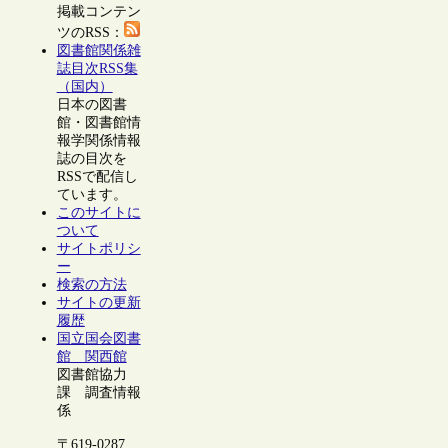
掲載コンテン
ツのRSS：
図書館関係雑
誌目次RSS集
（国内）
日本の図書
館・図書館情
報学関係情報
誌の目次を
RSSで配信し
ています。
このサイトに
ついて
サイトポリシ
ー
検索の方法
サイトの更新
履歴
国立国会図書
館 関西館
図書館協力
課 調査情報
係
〒619-0287