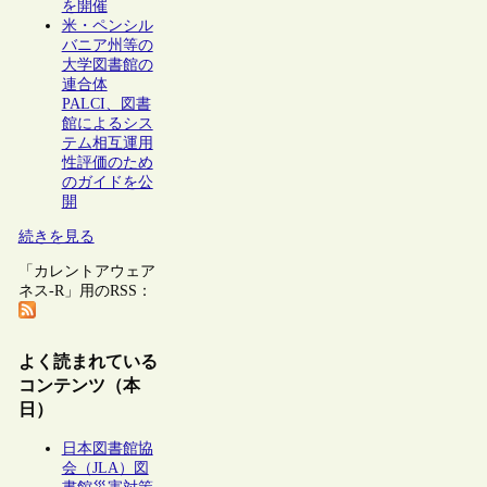
を開催
米・ペンシル
バニア州等の
大学図書館の
連合体
PALCI、図書
館によるシス
テム相互運用
性評価のため
のガイドを公
開
続きを見る
「カレントアウェア
ネス-R」用のRSS：
よく読まれている
コンテンツ（本
日）
日本図書館協
会（JLA）図