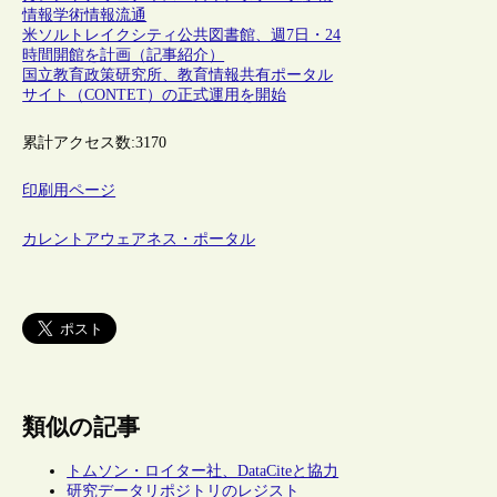
情報
学術情報流通
米ソルトレイクシティ公共図書館、週7日・24
時間開館を計画（記事紹介）
国立教育政策研究所、教育情報共有ポータル
サイト（CONTET）の正式運用を開始
累計アクセス数:
3170
印刷用ページ
カレントアウェアネス・ポータル
類似の記事
トムソン・ロイター社、DataCiteと協力
研究データリポジトリのレジスト