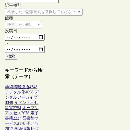
記事種別
検索したい記事種別を選択してください
館種
検索したい館種を選択してください
投稿日
～
検索
キーワードから検
索（テーマ）
学術情報流通
4348
デジタル化
4098
デ
ジタルアーカイブ
3349
イベント
3012
災害
2754
オープン
アクセス
2678
電子
書籍
2227
図書館サ
ービス
2178
子ども
2017
学術情報
1947