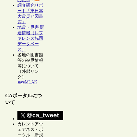
調査研究リポ
ート「東日本
大震災と図書
館」
地震・災害 関
連情報（レフ
ァレンス協同
データベー
ス）
各地の図書館
等の被災情報
等について
（外部リン
ク）
saveMLAK
CAポータルにつ
いて
カレントアウ
ェアネス・ポ
ータル 新規