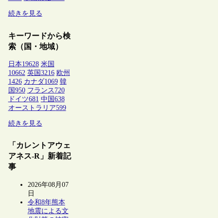
続きを見る
キーワードから検
索（国・地域）
日本
19628
米国
10662
英国
3216
欧州
1426
カナダ
1069
韓
国
950
フランス
720
ドイツ
681
中国
638
オーストラリア
599
続きを見る
「カレントアウェ
アネス-R」新着記
事
2026年08月07
日
令和8年熊本
地震による文