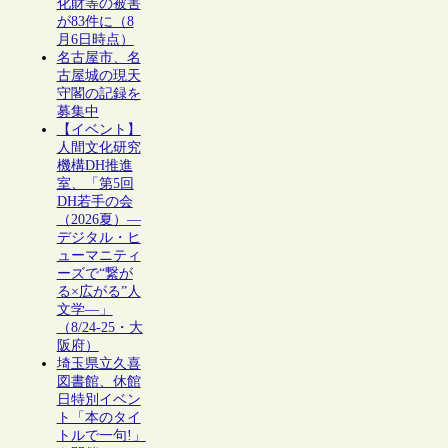
化財等の被害
が83件に（8
月6日時点）
名古屋市、名
古屋城の現天
守閣の記録を
募集中
【イベント】
人間文化研究
機構DH推進
室、「第5回
DH若手の会
（2026夏）―
デジタル・ヒ
ューマニティ
ーズで“繋が
る×広がる”人
文学―」
（8/24-25・大
阪府）
埼玉県立久喜
図書館、休館
日特別イベン
ト「本のタイ
トルで一句!」