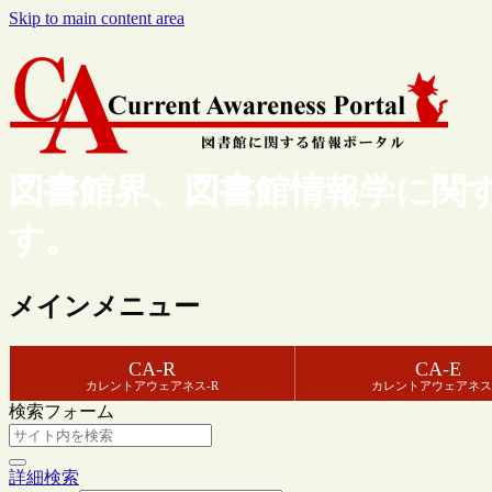
Skip to main content area
図書館界、図書館情報学に関
す。
メインメニュー
CA-R
CA-E
カレントアウェアネス-R
カレントアウェアネス
検索フォーム
詳細検索