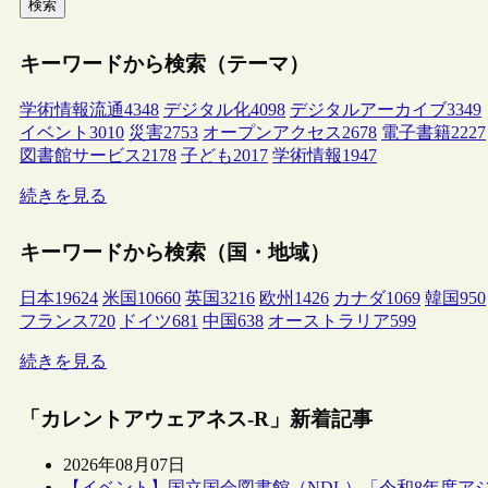
検索
キーワードから検索（テーマ）
学術情報流通
4348
デジタル化
4098
デジタルアーカイブ
3349
イベント
3010
災害
2753
オープンアクセス
2678
電子書籍
2227
図書館サービス
2178
子ども
2017
学術情報
1947
続きを見る
キーワードから検索（国・地域）
日本
19624
米国
10660
英国
3216
欧州
1426
カナダ
1069
韓国
950
フランス
720
ドイツ
681
中国
638
オーストラリア
599
続きを見る
「カレントアウェアネス-R」新着記事
2026年08月07日
【イベント】国立国会図書館（NDL）「令和8年度ア