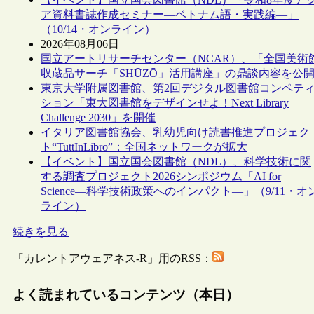
ア資料書誌作成セミナー―ベトナム語・実践編―」
（10/14・オンライン）
2026年08月06日
国立アートリサーチセンター（NCAR）、「全国美術
収蔵品サーチ「SHŪZŌ」活用講座」の鼎談内容を公
東京大学附属図書館、第2回デジタル図書館コンペテ
ション「東大図書館をデザインせよ！Next Library
Challenge 2030」を開催
イタリア図書館協会、乳幼児向け読書推進プロジェク
ト“TuttInLibro”：全国ネットワークが拡大
【イベント】国立国会図書館（NDL）、科学技術に関
する調査プロジェクト2026シンポジウム「AI for
Science―科学技術政策へのインパクト―」（9/11・オ
ライン）
続きを見る
「カレントアウェアネス-R」用のRSS：
よく読まれているコンテンツ（本日）