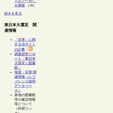
トルで一句!」
を開催
（28）
続きを見る
東日本大震災 関
連情報
「災害」に関
する当サイト
の記事
：
調査研究リポ
ート「東日本
大震災と図書
館」
地震・災害 関
連情報（レフ
ァレンス協同
データベー
ス）
各地の図書館
等の被災情報
等について
（外部リン