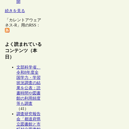
開
続きを見る
「カレントアウェア
ネス-R」用のRSS：
よく読まれている
コンテンツ（本
日）
文部科学省、
令和8年度全
国学力・学習
状況調査の結
果を公表：読
書時間や図書
館の利用頻度
等も調査
（41）
調査研究報告
会「都道府県
立図書館と市