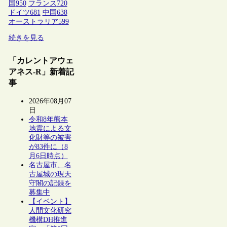
国
950
フランス
720
ドイツ
681
中国
638
オーストラリア
599
続きを見る
「カレントアウェ
アネス-R」新着記
事
2026年08月07
日
令和8年熊本
地震による文
化財等の被害
が83件に（8
月6日時点）
名古屋市、名
古屋城の現天
守閣の記録を
募集中
【イベント】
人間文化研究
機構DH推進