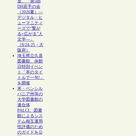
室、「第5回
DH若手の会
（2026夏）―
デジタル・ヒ
ューマニティ
ーズで“繋が
る×広がる”人
文学―」
（8/24-25・大
阪府）
埼玉県立久喜
図書館、休館
日特別イベン
ト「本のタイ
トルで一句!」
を開催
米・ペンシル
バニア州等の
大学図書館の
連合体
PALCI、図書
館によるシス
テム相互運用
性評価のため
のガイドを公