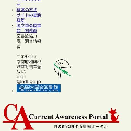
ー
検索の方法
サイトの更新
履歴
国立国会図書
館 関西館
図書館協力
課 調査情報
係
〒619-0287
京都府相楽郡
精華町精華台
8-1-3
chojo