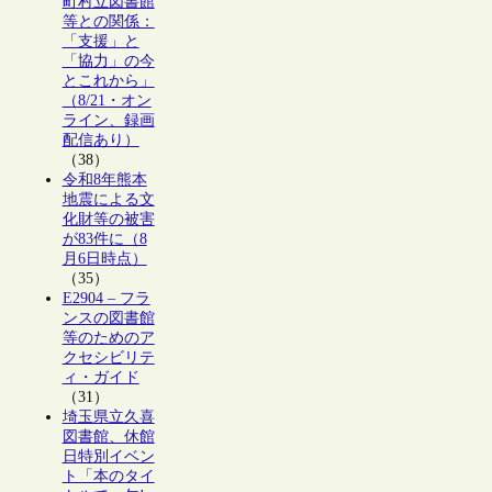
町村立図書館
等との関係：
「支援」と
「協力」の今
とこれから」
（8/21・オン
ライン、録画
配信あり）
（38）
令和8年熊本
地震による文
化財等の被害
が83件に（8
月6日時点）
（35）
E2904 – フラ
ンスの図書館
等のためのア
クセシビリテ
ィ・ガイド
（31）
埼玉県立久喜
図書館、休館
日特別イベン
ト「本のタイ