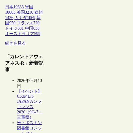
日本
19633
米国
10663
英国
3216
欧州
1426
カナダ
1069
韓
国
950
フランス
720
ドイツ
681
中国
638
オーストラリア
599
続きを見る
「カレントアウェ
アネス-R」新着記
事
2026年08月10
日
【イベント】
Code4Lib
JAPANカンフ
ァレンス
2026（9/6-7・
三重県）
米・ボストン
図書館コンソ