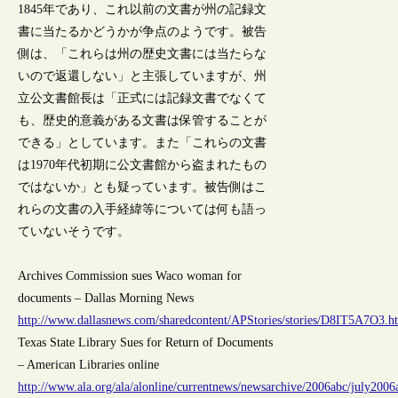
1845年であり、これ以前の文書が州の記録文
書に当たるかどうかが争点のようです。被告
側は、「これらは州の歴史文書には当たらな
いので返還しない」と主張していますが、州
立公文書館長は「正式には記録文書でなくて
も、歴史的意義がある文書は保管することが
できる」としています。また「これらの文書
は1970年代初期に公文書館から盗まれたもの
ではないか」とも疑っています。被告側はこ
れらの文書の入手経緯等については何も語っ
ていないそうです。
Archives Commission sues Waco woman for
documents – Dallas Morning News
http://www.dallasnews.com/sharedcontent/APStories/stories/D8IT5A7O3.h
Texas State Library Sues for Return of Documents
– American Libraries online
http://www.ala.org/ala/alonline/currentnews/newsarchive/2006abc/july2006