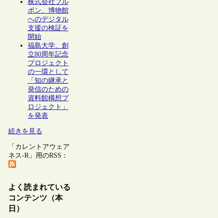
株式会社ブル
ボン、博物館
へのデジタル
支援の検証を
開始
福島大学、創
立80周年記念
プロジェクト
の一環として
「知の継承と
発信のための
資料館構想プ
ロジェクト」
を発表
続きを見る
「カレントアウェア
ネス-R」用のRSS：
よく読まれている
コンテンツ（本
日）