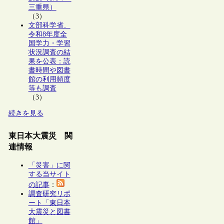
三重県）
（3）
文部科学省、
令和8年度全
国学力・学習
状況調査の結
果を公表：読
書時間や図書
館の利用頻度
等も調査
（3）
続きを見る
東日本大震災 関
連情報
「災害」に関
する当サイト
の記事
：
調査研究リポ
ート「東日本
大震災と図書
館」