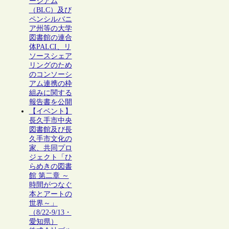
ーシアム
（BLC）及び
ペンシルバニ
ア州等の大学
図書館の連合
体PALCI、リ
ソースシェア
リングのため
のコンソーシ
アム連携の枠
組みに関する
報告書を公開
【イベント】
長久手市中央
図書館及び長
久手市文化の
家、共同プロ
ジェクト「ひ
らめきの図書
館 第二章 ～
時間がつなぐ
本とアートの
世界～」
（8/22-9/13・
愛知県）