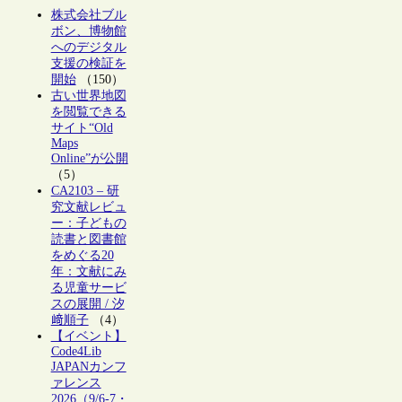
株式会社ブル
ボン、博物館
へのデジタル
支援の検証を
開始
（150）
古い世界地図
を閲覧できる
サイト“Old
Maps
Online”が公開
（5）
CA2103 – 研
究文献レビュ
ー：子どもの
読書と図書館
をめぐる20
年：文献にみ
る児童サービ
スの展開 / 汐
﨑順子
（4）
【イベント】
Code4Lib
JAPANカンフ
ァレンス
2026（9/6-7・