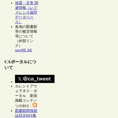
地震・災害 関
連情報（レフ
ァレンス協同
データベー
ス）
各地の図書館
等の被災情報
等について
（外部リン
ク）
saveMLAK
CAポータルにつ
いて
カレントアウ
ェアネス・ポ
ータル 新規
掲載コンテン
ツのRSS：
図書館関係雑
誌目次RSS集