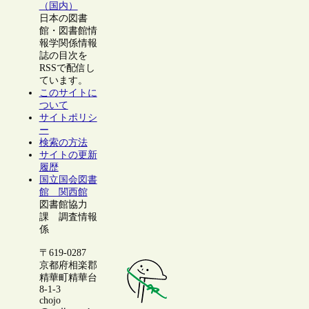
（国内）
日本の図書
館・図書館情
報学関係情報
誌の目次を
RSSで配信し
ています。
このサイトに
ついて
サイトポリシ
ー
検索の方法
サイトの更新
履歴
国立国会図書
館 関西館
図書館協力
課 調査情報
係
〒619-0287
京都府相楽郡
精華町精華台
8-1-3
chojo