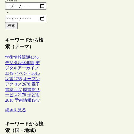
～
検索
キーワードから検
索（テーマ）
学術情報流通
4348
デジタル化
4099
デ
ジタルアーカイブ
3349
イベント
3015
災害
2755
オープン
アクセス
2678
電子
書籍
2227
図書館サ
ービス
2178
子ども
2018
学術情報
1947
続きを見る
キーワードから検
索（国・地域）