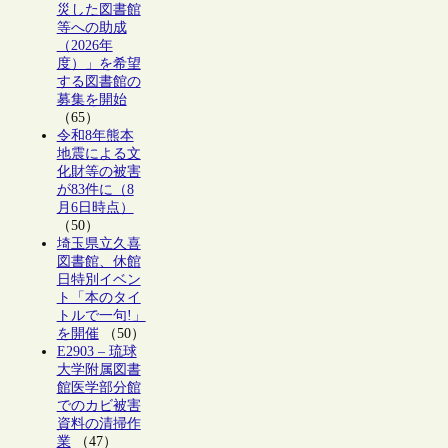
災した図書館
等への助成
（2026年
度）」を希望
する図書館の
募集を開始
（65）
令和8年熊本
地震による文
化財等の被害
が83件に（8
月6日時点）
（50）
埼玉県立久喜
図書館、休館
日特別イベン
ト「本のタイ
トルで一句!」
を開催
（50）
E2903 – 琉球
大学附属図書
館医学部分館
でのカビ被害
資料の清掃作
業
（47）