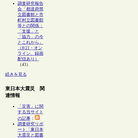
調査研究報告
会「都道府県
立図書館と市
町村立図書館
等との関係：
「支援」と
「協力」の今
とこれから」
（8/21・オン
ライン、録画
配信あり）
（43）
続きを見る
東日本大震災 関
連情報
「災害」に関
する当サイト
の記事
：
調査研究リポ
ート「東日本
大震災と図書