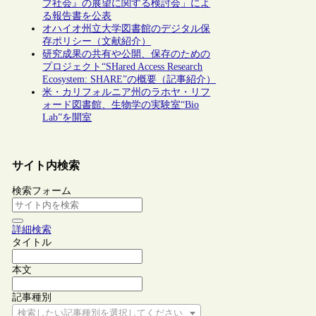
ブ社会』の展望に関する検討会」によ
る報告書を公表
オハイオ州立大学図書館のデジタル保
存ポリシー（文献紹介）
研究成果の共有や公開、保存のための
プロジェクト“SHared Access Research
Ecosystem: SHARE”の概要（記事紹介）
米・カリフォルニア州のラホヤ・リフ
ォード図書館、生物学の実験室“Bio
Lab”を開室
サイト内検索
検索フォーム
詳細検索
タイトル
本文
記事種別
検索したい記事種別を選択してください