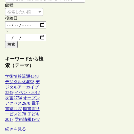
館種
検索したい館種を選択してください
投稿日
～
検索
キーワードから検
索（テーマ）
学術情報流通
4348
デジタル化
4098
デ
ジタルアーカイブ
3349
イベント
3012
災害
2754
オープン
アクセス
2678
電子
書籍
2227
図書館サ
ービス
2178
子ども
2017
学術情報
1947
続きを見る