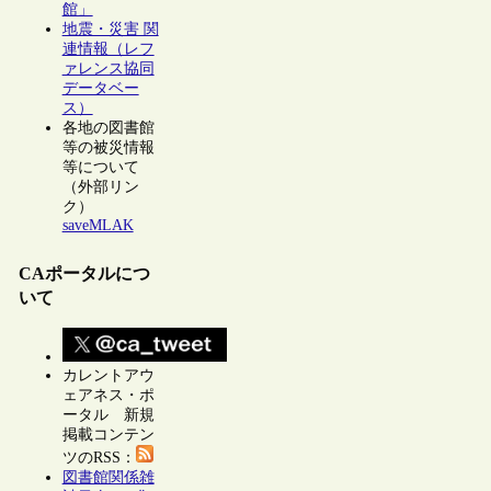
館」
地震・災害 関
連情報（レフ
ァレンス協同
データベー
ス）
各地の図書館
等の被災情報
等について
（外部リン
ク）
saveMLAK
CAポータルにつ
いて
カレントアウ
ェアネス・ポ
ータル 新規
掲載コンテン
ツのRSS：
図書館関係雑