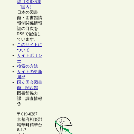
誌目次RSS集
（国内）
日本の図書
館・図書館情
報学関係情報
誌の目次を
RSSで配信し
ています。
このサイトに
ついて
サイトポリシ
ー
検索の方法
サイトの更新
履歴
国立国会図書
館 関西館
図書館協力
課 調査情報
係
〒619-0287
京都府相楽郡
精華町精華台
8-1-3