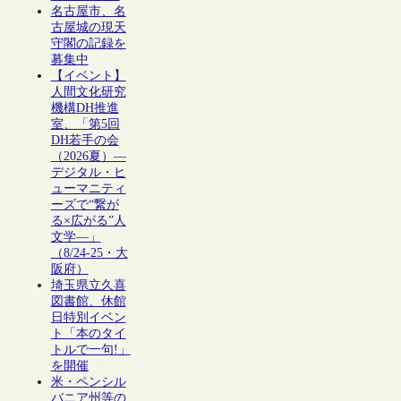
名古屋市、名
古屋城の現天
守閣の記録を
募集中
【イベント】
人間文化研究
機構DH推進
室、「第5回
DH若手の会
（2026夏）―
デジタル・ヒ
ューマニティ
ーズで“繋が
る×広がる”人
文学―」
（8/24-25・大
阪府）
埼玉県立久喜
図書館、休館
日特別イベン
ト「本のタイ
トルで一句!」
を開催
米・ペンシル
バニア州等の