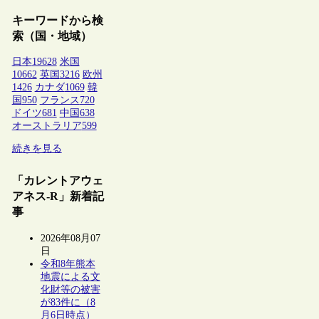
キーワードから検
索（国・地域）
日本
19628
米国
10662
英国
3216
欧州
1426
カナダ
1069
韓
国
950
フランス
720
ドイツ
681
中国
638
オーストラリア
599
続きを見る
「カレントアウェ
アネス-R」新着記
事
2026年08月07
日
令和8年熊本
地震による文
化財等の被害
が83件に（8
月6日時点）