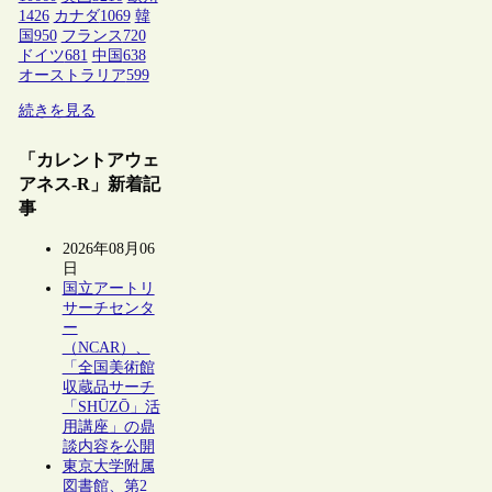
1426
カナダ
1069
韓
国
950
フランス
720
ドイツ
681
中国
638
オーストラリア
599
続きを見る
「カレントアウェ
アネス-R」新着記
事
2026年08月06
日
国立アートリ
サーチセンタ
ー
（NCAR）、
「全国美術館
収蔵品サーチ
「SHŪZŌ」活
用講座」の鼎
談内容を公開
東京大学附属
図書館、第2