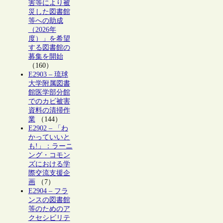
害等により被
災した図書館
等への助成
（2026年
度）」を希望
する図書館の
募集を開始
（160）
E2903 – 琉球
大学附属図書
館医学部分館
でのカビ被害
資料の清掃作
業
（144）
E2902 – 「わ
かっていいと
も!」：ラーニ
ング・コモン
ズにおける学
際交流支援企
画
（7）
E2904 – フラ
ンスの図書館
等のためのア
クセシビリテ