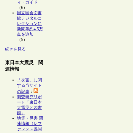
ィ・ガイド
（6）
国立国会図書
館デジタルコ
レクションに
新聞等約4.5万
点を追加
（5）
続きを見る
東日本大震災 関
連情報
「災害」に関
する当サイト
の記事
：
調査研究リポ
ート「東日本
大震災と図書
館」
地震・災害 関
連情報（レフ
ァレンス協同