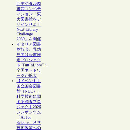
回デジタル図
書館コンペテ
ィション「東
大図書館をデ
ザインせよ！
Next Library
Challenge
2030」を開催
イタリア図書
館協会、乳幼
児向け読書推
進プロジェク
ト“TuttInLibro”：
全国ネットワ
ークが拡大
【イベント】
国立国会図書
館（NDL）、
科学技術に関
する調査プロ
ジェクト2026
シンポジウム
「AI for
Science―科学
技術政策への