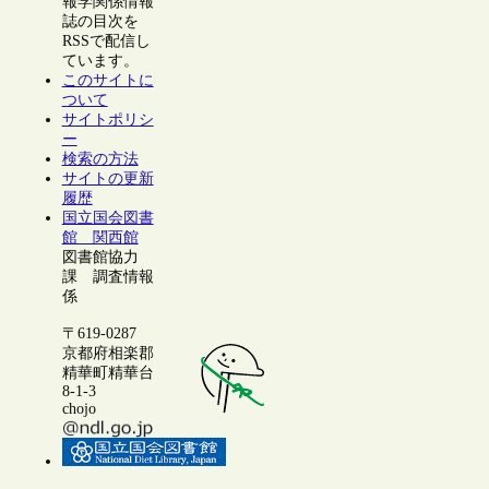
報学関係情報
誌の目次を
RSSで配信し
ています。
このサイトに
ついて
サイトポリシ
ー
検索の方法
サイトの更新
履歴
国立国会図書
館 関西館
図書館協力
課 調査情報
係
〒619-0287
京都府相楽郡
精華町精華台
8-1-3
chojo