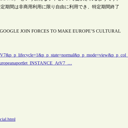
特定期間は非商用利用に限り自由に利用でき、特定期間終了
 GOOGLE JOIN FORCES TO MAKE EUROPE’S CULTURAL
tV7&p_p_lifecycle=1&p_p_state=normal&p_p_mode=view&p_p_col_
_europeanaportlet_INSTANCE_AtV7_…
cial.html