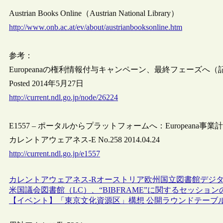
Austrian Books Online（Austrian National Library）
http://www.onb.ac.at/ev/about/austrianbooksonline.htm
参考：
Europeanaの権利情報付与キャンペーン、最終フェーズへ
Posted 2014年5月27日
http://current.ndl.go.jp/node/26224
E1557 – ポータルからプラットフォームへ：Europeana事業計
カレントアウェアネス-E No.258 2014.04.24
http://current.ndl.go.jp/e1557
カレントアウェアネス-R
オーストリア
欧州
国立図書館
デジ
米国議会図書館（LC）、“BIBFRAME”に関するセッショ
【イベント】「東京文化資源区」構想 公開ラウンドテーブル開