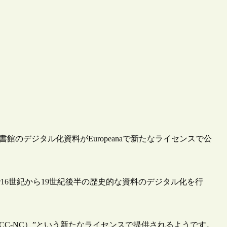
立図書館のデジタル化資料がEuropeanaで新たなライセンスで公
で16世紀から19世紀後半の歴史的な資料のデジタル化を行
al re-use（OCC-NC）”という新たなライセンスで提供されるようです。