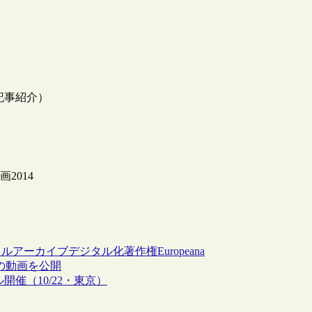
（記事紹介）
画2014
タルアーカイブ
デジタル化
著作権
Europeana
ンの動画を公開
催（10/22・東京）