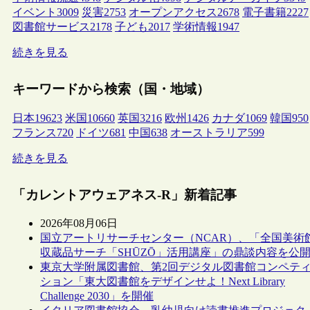
イベント
3009
災害
2753
オープンアクセス
2678
電子書籍
2227
図書館サービス
2178
子ども
2017
学術情報
1947
続きを見る
キーワードから検索（国・地域）
日本
19623
米国
10660
英国
3216
欧州
1426
カナダ
1069
韓国
950
フランス
720
ドイツ
681
中国
638
オーストラリア
599
続きを見る
「カレントアウェアネス-R」新着記事
2026年08月06日
国立アートリサーチセンター（NCAR）、「全国美術
収蔵品サーチ「SHŪZŌ」活用講座」の鼎談内容を公
東京大学附属図書館、第2回デジタル図書館コンペテ
ション「東大図書館をデザインせよ！Next Library
Challenge 2030」を開催