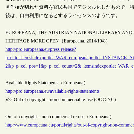
著作権が切れた資料を官民共同でデジタル化したもので、
後は、自由利用になるとするライセンスのようです。
EUROPEANA, THE AUSTRIAN NATIONAL LIBRARY AND
HERITAGE MORE OPEN（Europeana, 2014/10/8）
http://pro.europeana.eu/press-release?
p_p_id=itemsindexportlet_WAR_europeanaportlet_INSTANCE_A
2&p_p_col_pos=1&p_p_col_count=2&_itemsindexportlet_WAR
Available Rights Statements（Europeana）
http://pro.europeana.eu/available-rights-statements
※2 Out of copyright – non commercial re-use (OOC-NC)
Out of copyright – non commercial re-use（Europeana）
http://www.europeana.eu/portal/rights/out-of-copyright-non-commer