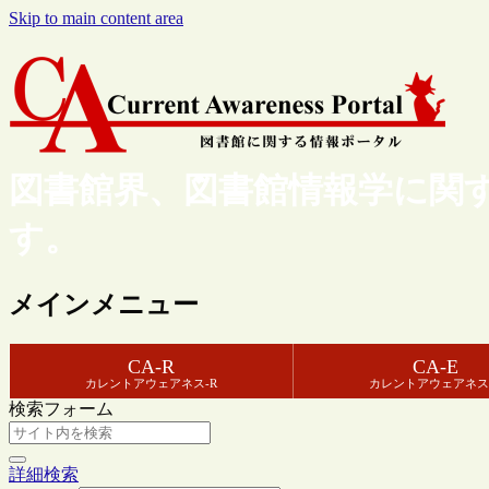
Skip to main content area
図書館界、図書館情報学に関
す。
メインメニュー
CA-R
CA-E
カレントアウェアネス-R
カレントアウェアネス
検索フォーム
詳細検索