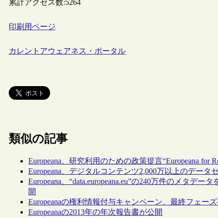
累計アクセス数:
5264
印刷用ページ
カレントアウェアネス・ポータル
類似の記事
Europeana、研究利用のための政策提言“Europeana for Re
Europeana、デジタルコンテンツ2,000万以上の
Europeana、“data.europeana.eu”の240万件の
開
Europeanaの権利情報付与キャンペーン、最終フェー
Europeanaの2013年の年次報告書が公開