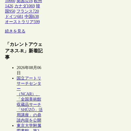
10660
英国
3216
欧州
1426
カナダ
1069
韓
国
950
フランス
720
ドイツ
681
中国
638
オーストラリア
599
続きを見る
「カレントアウェ
アネス-R」新着記
事
2026年08月06
日
国立アートリ
サーチセンタ
ー
（NCAR）、
「全国美術館
収蔵品サーチ
「SHŪZŌ」活
用講座」の鼎
談内容を公開
東京大学附属
図書館、第2