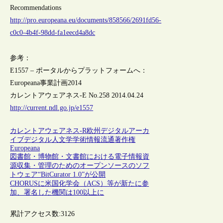
Recommendations
http://pro.europeana.eu/documents/858566/2691fd56-
c0c0-4b4f-98dd-fa1eecd4a8dc
参考：
E1557 – ポータルからプラットフォームへ：
Europeana事業計画2014
カレントアウェアネス-E No.258 2014.04.24
http://current.ndl.go.jp/e1557
カレントアウェアネス-R
欧州
デジタルアーカ
イブ
デジタル人文学
学術情報流通
著作権
Europeana
図書館・博物館・文書館における電子情報資
源収集・管理のためのオープンソースのソフ
トウェア“BitCurator 1.0”が公開
CHORUSに米国化学会（ACS）等が新たに参
加、署名した機関は100以上に
累計アクセス数:
3126