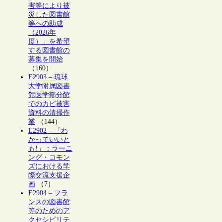
害等により被
災した図書館
等への助成
（2026年
度）」を希望
する図書館の
募集を開始
（160）
E2903 – 琉球
大学附属図書
館医学部分館
でのカビ被害
資料の清掃作
業
（144）
E2902 – 「わ
かっていいと
も!」：ラーニ
ング・コモン
ズにおける学
際交流支援企
画
（7）
E2904 – フラ
ンスの図書館
等のためのア
クセシビリテ