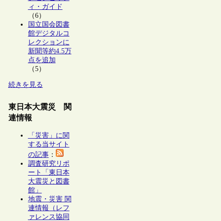
ィ・ガイド
（6）
国立国会図書
館デジタルコ
レクションに
新聞等約4.5万
点を追加
（5）
続きを見る
東日本大震災 関
連情報
「災害」に関
する当サイト
の記事
：
調査研究リポ
ート「東日本
大震災と図書
館」
地震・災害 関
連情報（レフ
ァレンス協同