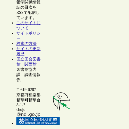
報学関係情報
誌の目次を
RSSで配信し
ています。
このサイトに
ついて
サイトポリシ
ー
検索の方法
サイトの更新
履歴
国立国会図書
館 関西館
図書館協力
課 調査情報
係
〒619-0287
京都府相楽郡
精華町精華台
8-1-3
chojo