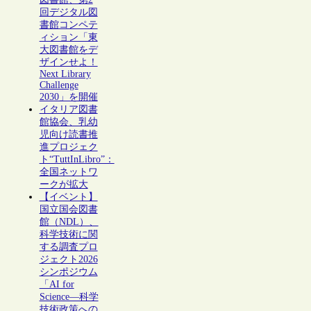
回デジタル図
書館コンペテ
ィション「東
大図書館をデ
ザインせよ！
Next Library
Challenge
2030」を開催
イタリア図書
館協会、乳幼
児向け読書推
進プロジェク
ト“TuttInLibro”：
全国ネットワ
ークが拡大
【イベント】
国立国会図書
館（NDL）、
科学技術に関
する調査プロ
ジェクト2026
シンポジウム
「AI for
Science―科学
技術政策への