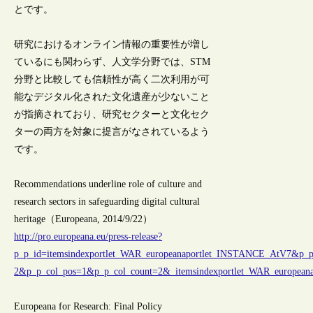
とです。
研究におけるオンライン情報の重要性が増し
ているにも関わらず、人文学分野では、STM
分野と比較しても信頼性が高く二次利用が可
能なデジタル化された文化遺産が少ないこと
が指摘されており、研究セクターと文化セク
ターの両方を対象に提言がなされているよう
です。
Recommendations underline role of culture and
research sectors in safeguarding digital cultural
heritage（Europeana, 2014/9/22）
http://pro.europeana.eu/press-release?
p_p_id=itemsindexportlet_WAR_europeanaportlet_INSTANCE_AtV7&p_p
2&p_p_col_pos=1&p_p_col_count=2&_itemsindexportlet_WAR_europe
Europeana for Research: Final Policy