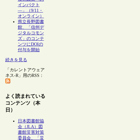
インパクト
―」（9/11・
オンライン）
県立長野図書
館、「信州デ
ジタルコモン
ズ」のコンテ
ンツにDOIの
付与を開始
続きを見る
「カレントアウェア
ネス-R」用のRSS：
よく読まれている
コンテンツ（本
日）
日本図書館協
会（JLA）図
書館災害対策
委員会、「災