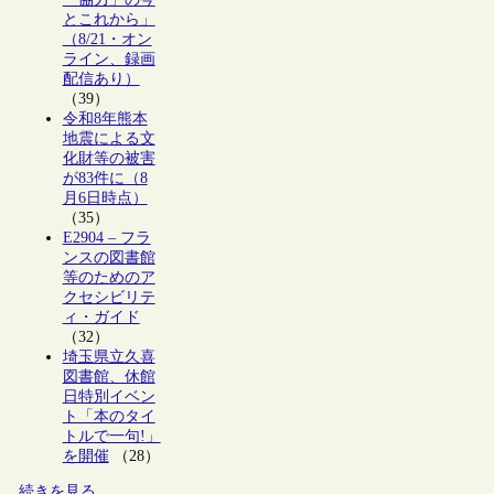
とこれから」
（8/21・オン
ライン、録画
配信あり）
（39）
令和8年熊本
地震による文
化財等の被害
が83件に（8
月6日時点）
（35）
E2904 – フラ
ンスの図書館
等のためのア
クセシビリテ
ィ・ガイド
（32）
埼玉県立久喜
図書館、休館
日特別イベン
ト「本のタイ
トルで一句!」
を開催
（28）
続きを見る