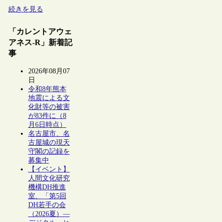
続きを見る
「カレントアウェ
アネス-R」新着記
事
2026年08月07
日
令和8年熊本
地震による文
化財等の被害
が83件に（8
月6日時点）
名古屋市、名
古屋城の現天
守閣の記録を
募集中
【イベント】
人間文化研究
機構DH推進
室、「第5回
DH若手の会
（2026夏）―