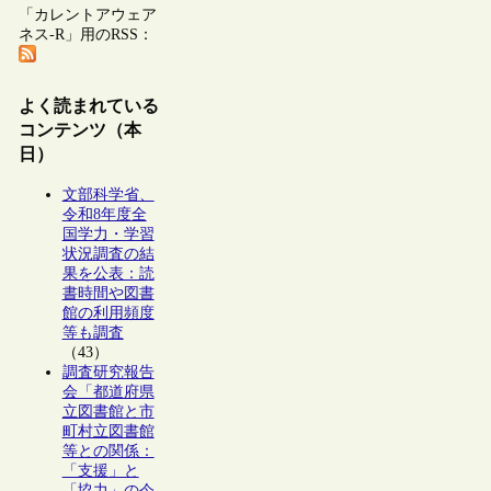
「カレントアウェア
ネス-R」用のRSS：
よく読まれている
コンテンツ（本
日）
文部科学省、
令和8年度全
国学力・学習
状況調査の結
果を公表：読
書時間や図書
館の利用頻度
等も調査
（43）
調査研究報告
会「都道府県
立図書館と市
町村立図書館
等との関係：
「支援」と
「協力」の今