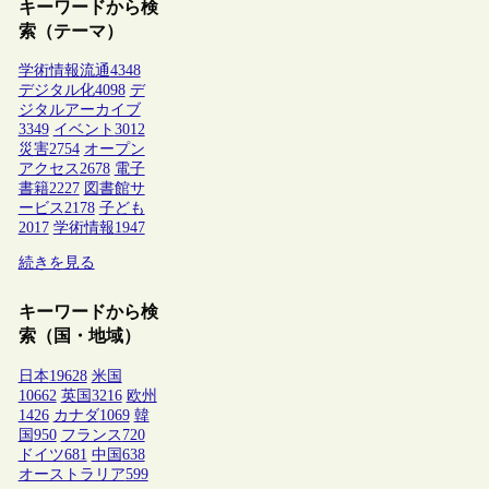
キーワードから検
索（テーマ）
学術情報流通
4348
デジタル化
4098
デ
ジタルアーカイブ
3349
イベント
3012
災害
2754
オープン
アクセス
2678
電子
書籍
2227
図書館サ
ービス
2178
子ども
2017
学術情報
1947
続きを見る
キーワードから検
索（国・地域）
日本
19628
米国
10662
英国
3216
欧州
1426
カナダ
1069
韓
国
950
フランス
720
ドイツ
681
中国
638
オーストラリア
599