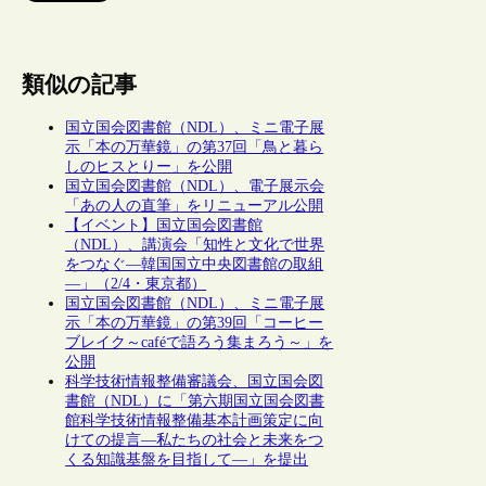
類似の記事
国立国会図書館（NDL）、ミニ電子展
示「本の万華鏡」の第37回「鳥と暮ら
しのヒスとりー」を公開
国立国会図書館（NDL）、電子展示会
「あの人の直筆」をリニューアル公開
【イベント】国立国会図書館
（NDL）、講演会「知性と文化で世界
をつなぐ―韓国国立中央図書館の取組
―」（2/4・東京都）
国立国会図書館（NDL）、ミニ電子展
示「本の万華鏡」の第39回「コーヒー
ブレイク～caféで語ろう集まろう～」を
公開
科学技術情報整備審議会、国立国会図
書館（NDL）に「第六期国立国会図書
館科学技術情報整備基本計画策定に向
けての提言―私たちの社会と未来をつ
くる知識基盤を目指して―」を提出