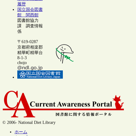
履歴
国立国会図書
館 関西館
図書館協力
課 調査情報
係
〒619-0287
京都府相楽郡
精華町精華台
8-1-3
chojo
© 2006- National Diet Library
ホーム