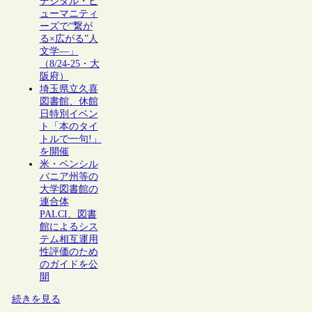
デジタル・ヒ
ューマニティ
ーズで“繋が
る×広がる”人
文学―」
（8/24-25・大
阪府）
埼玉県立久喜
図書館、休館
日特別イベン
ト「本のタイ
トルで一句!」
を開催
米・ペンシル
バニア州等の
大学図書館の
連合体
PALCI、図書
館によるシス
テム相互運用
性評価のため
のガイドを公
開
続きを見る