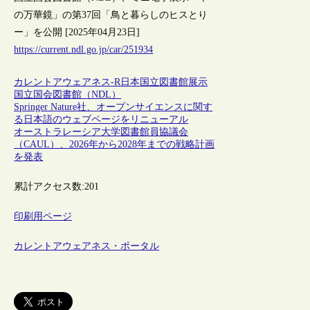
の万華鏡」の第37回「鳥と暮らしのヒスとり
ー」を公開 [2025年04月23日]
https://current.ndl.go.jp/car/251934
カレントアウェアネス-R
日本
国立図書館
展示
国立国会図書館（NDL）
Springer Nature社、オープンサイエンスに関す
る日本語のウェブページをリニューアル
オーストラレーシア大学図書館員協議会
（CAUL）、2026年から2028年までの戦略計画
を発表
累計アクセス数:
201
印刷用ページ
カレントアウェアネス・ポータル