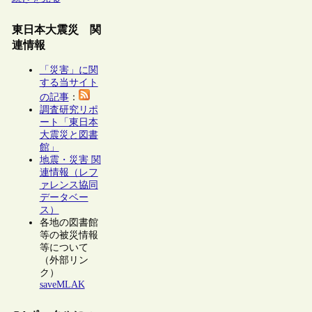
東日本大震災 関
連情報
「災害」に関
する当サイト
の記事
：
調査研究リポ
ート「東日本
大震災と図書
館」
地震・災害 関
連情報（レフ
ァレンス協同
データベー
ス）
各地の図書館
等の被災情報
等について
（外部リン
ク）
saveMLAK