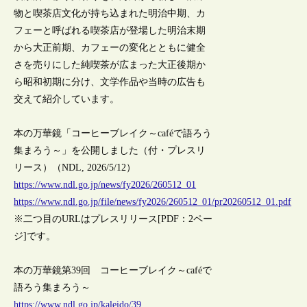
物と喫茶店文化が持ち込まれた明治中期、カ
フェーと呼ばれる喫茶店が登場した明治末期
から大正前期、カフェーの変化とともに健全
さを売りにした純喫茶が広まった大正後期か
ら昭和初期に分け、文学作品や当時の広告も
交えて紹介しています。
本の万華鏡「コーヒーブレイク～caféで語ろう
集まろう～」を公開しました（付・プレスリ
リース）（NDL, 2026/5/12）
https://www.ndl.go.jp/news/fy2026/260512_01
https://www.ndl.go.jp/file/news/fy2026/260512_01/pr20260512_01.pdf
※二つ目のURLはプレスリリース[PDF：2ペー
ジ]です。
本の万華鏡第39回 コーヒーブレイク～caféで
語ろう集まろう～
https://www.ndl.go.jp/kaleido/39