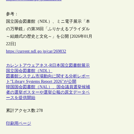
参考：
国立国会図書館（NDL）、ミニ電子展示「本
の万華鏡」の第38回「ふりかえるブライダル
～結婚式の歴史と文化～」を公開 [2026年01月
22日]
https://current.ndl.go.jp/car/269832
カレントアウェアネス-R
日本
国立図書館
展示
国立国会図書館（NDL）
図書館システム市場動向に関する分析レポー
ト“Library Systems Report 2026”が公開
韓国国会図書館（NAL）、国会議員選挙候補
者の選挙ポスターや選挙公報の原文データベ
ースを提供開始
累計アクセス数:
278
印刷用ページ