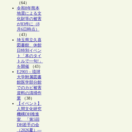
（64）
令和8年熊本
地震による文
化財等の被害
が83件に（8
月6日時点）
（43）
埼玉県立久喜
図書館、休館
日特別イベン
ト「本のタイ
トルで一句!」
を開催
（43）
E2903 – 琉球
大学附属図書
館医学部分館
でのカビ被害
資料の清掃作
業
（38）
【イベント】
人間文化研究
機構DH推進
室、「第5回
DH若手の会
（2026夏）―