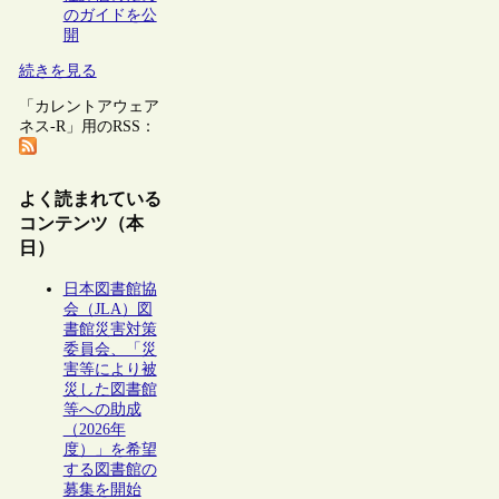
のガイドを公
開
続きを見る
「カレントアウェア
ネス-R」用のRSS：
よく読まれている
コンテンツ（本
日）
日本図書館協
会（JLA）図
書館災害対策
委員会、「災
害等により被
災した図書館
等への助成
（2026年
度）」を希望
する図書館の
募集を開始