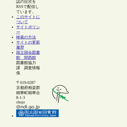
誌の目次を
RSSで配信し
ています。
このサイトに
ついて
サイトポリシ
ー
検索の方法
サイトの更新
履歴
国立国会図書
館 関西館
図書館協力
課 調査情報
係
〒619-0287
京都府相楽郡
精華町精華台
8-1-3
chojo