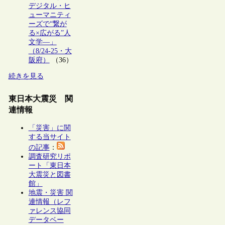
デジタル・ヒ
ューマニティ
ーズで“繋が
る×広がる”人
文学―」
（8/24-25・大
阪府）
（36）
続きを見る
東日本大震災 関
連情報
「災害」に関
する当サイト
の記事
：
調査研究リポ
ート「東日本
大震災と図書
館」
地震・災害 関
連情報（レフ
ァレンス協同
データベー