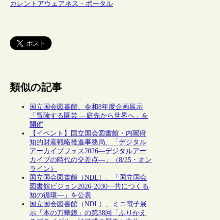
カレントアウェアネス・ポータル
類似の記事
国立国会図書館、令和8年度企画展示
「冒険する園芸 ―庭先から世界へ」を
開催
【イベント】国立国会図書館・内閣府
知的財産戦略推進事務局、「デジタル
アーカイブフェス2026―デジタルアー
カイブの時代の交差点―」（8/25・オン
ライン）
国立国会図書館（NDL）、「国立国会
図書館ビジョン2026-2030―共につくる
知の循環―」を公表
国立国会図書館（NDL）、ミニ電子展
示「本の万華鏡」の第38回「ふりかえ