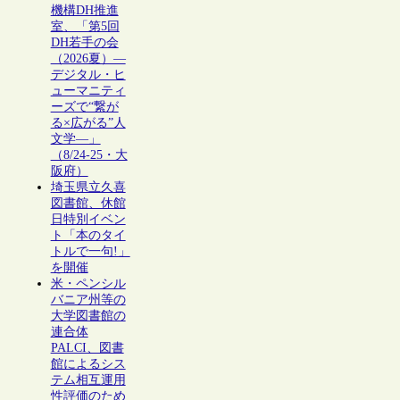
機構DH推進
室、「第5回
DH若手の会
（2026夏）―
デジタル・ヒ
ューマニティ
ーズで“繋が
る×広がる”人
文学―」
（8/24-25・大
阪府）
埼玉県立久喜
図書館、休館
日特別イベン
ト「本のタイ
トルで一句!」
を開催
米・ペンシル
バニア州等の
大学図書館の
連合体
PALCI、図書
館によるシス
テム相互運用
性評価のため