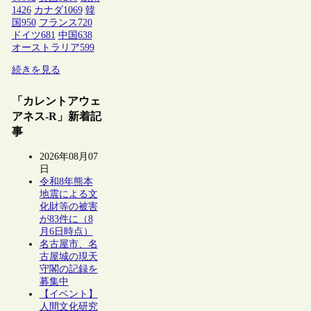
1426
カナダ
1069
韓
国
950
フランス
720
ドイツ
681
中国
638
オーストラリア
599
続きを見る
「カレントアウェ
アネス-R」新着記
事
2026年08月07
日
令和8年熊本
地震による文
化財等の被害
が83件に（8
月6日時点）
名古屋市、名
古屋城の現天
守閣の記録を
募集中
【イベント】
人間文化研究