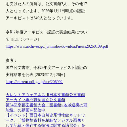
を受けた人の所属は、公文書館7人、その他17
人となっています。2026年1月1日時点の認証
アーキビストは349人となっています。
令和7年度アーキビスト認証の実施結果につい
て [PDF：8ページ]
https://www.archives.go.jp/ninsho/download/news20260109.pdf
参考：
国立公文書館、令和5年度アーキビスト認証の
実施結果を公表 [2023年12月26日]
https://current.ndl.go.jp/car/206992
カレントアウェアネス-R
日本
文書館
公文書館
アーカイブ
専門職制
国立公文書館
第34回京都図書館大会「図書館×地域連携の可
能性」の動画を配信中
【イベント】西日本自然史系博物館ネットワ
ーク、「博物館資料を精細なデジタル画像と
して記録・保存する技法に関する講習会」を