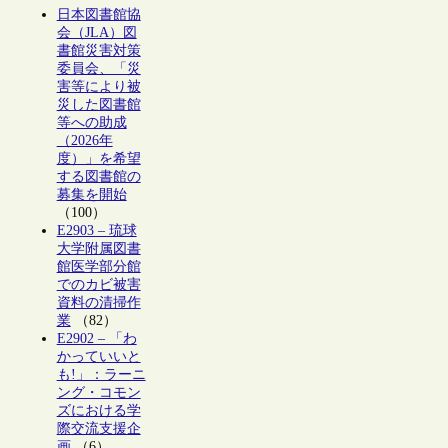
日本図書館協
会（JLA）図
書館災害対策
委員会、「災
害等により被
災した図書館
等への助成
（2026年
度）」を希望
する図書館の
募集を開始
（100）
E2903 – 琉球
大学附属図書
館医学部分館
でのカビ被害
資料の清掃作
業
（82）
E2902 – 「わ
かっていいと
も!」：ラーニ
ング・コモン
ズにおける学
際交流支援企
画
（6）