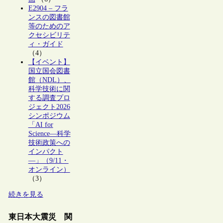
E2904 – フラ
ンスの図書館
等のためのア
クセシビリテ
ィ・ガイド
（4）
【イベント】
国立国会図書
館（NDL）、
科学技術に関
する調査プロ
ジェクト2026
シンポジウム
「AI for
Science―科学
技術政策への
インパクト
―」（9/11・
オンライン）
（3）
続きを見る
東日本大震災 関