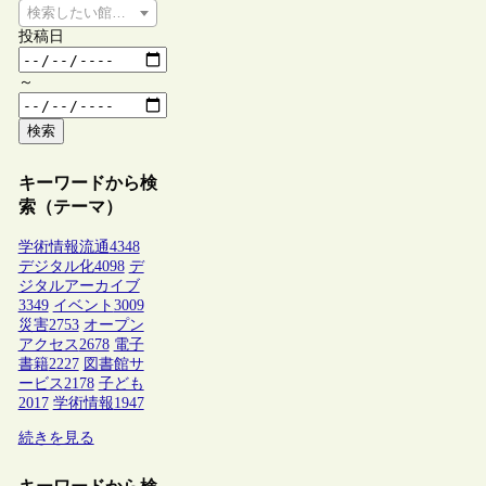
検索したい館種を選択してください
投稿日
～
検索
キーワードから検
索（テーマ）
学術情報流通
4348
デジタル化
4098
デ
ジタルアーカイブ
3349
イベント
3009
災害
2753
オープン
アクセス
2678
電子
書籍
2227
図書館サ
ービス
2178
子ども
2017
学術情報
1947
続きを見る