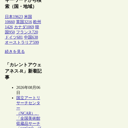
キーワードから検
索（国・地域）
日本
19623
米国
10660
英国
3216
欧州
1426
カナダ
1069
韓
国
950
フランス
720
ドイツ
681
中国
638
オーストラリア
599
続きを見る
「カレントアウェ
アネス-R」新着記
事
2026年08月06
日
国立アートリ
サーチセンタ
ー
（NCAR）、
「全国美術館
収蔵品サーチ