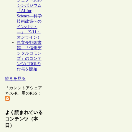
ジェクト2026
シンポジウム
「AI for
Science―科学
技術政策への
インパクト
―」（9/11・
オンライン）
県立長野図書
館、「信州デ
ジタルコモン
ズ」のコンテ
ンツにDOIの
付与を開始
続きを見る
「カレントアウェア
ネス-R」用のRSS：
よく読まれている
コンテンツ（本
日）