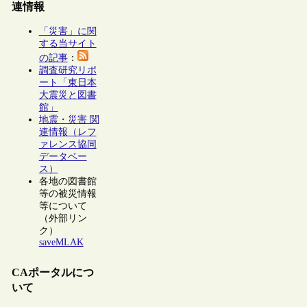
連情報
「災害」に関
する当サイト
の記事
：
調査研究リポ
ート「東日本
大震災と図書
館」
地震・災害 関
連情報（レフ
ァレンス協同
データベー
ス）
各地の図書館
等の被災情報
等について
（外部リン
ク）
saveMLAK
CAポータルにつ
いて