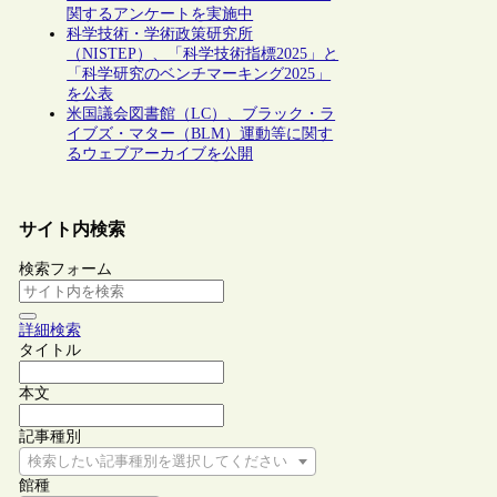
関するアンケートを実施中
科学技術・学術政策研究所
（NISTEP）、「科学技術指標2025」と
「科学研究のベンチマーキング2025」
を公表
米国議会図書館（LC）、ブラック・ラ
イブズ・マター（BLM）運動等に関す
るウェブアーカイブを公開
サイト内検索
検索フォーム
詳細検索
タイトル
本文
記事種別
検索したい記事種別を選択してください
館種