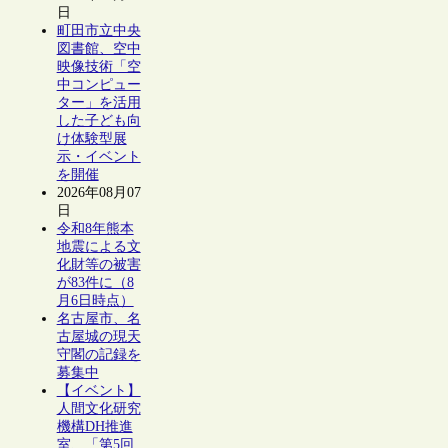
日
町田市立中央
図書館、空中
映像技術「空
中コンピュー
ター」を活用
した子ども向
け体験型展
示・イベント
を開催
2026年08月07
日
令和8年熊本
地震による文
化財等の被害
が83件に（8
月6日時点）
名古屋市、名
古屋城の現天
守閣の記録を
募集中
【イベント】
人間文化研究
機構DH推進
室、「第5回