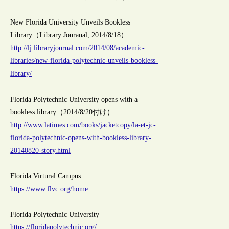
New Florida University Unveils Bookless
Library（Library Jouranal, 2014/8/18）
http://lj.libraryjournal.com/2014/08/academic-
libraries/new-florida-polytechnic-unveils-bookless-
library/
Florida Polytechnic University opens with a
bookless library（2014/8/20付け）
http://www.latimes.com/books/jacketcopy/la-et-jc-
florida-polytechnic-opens-with-bookless-library-
20140820-story.html
Florida Virtural Campus
https://www.flvc.org/home
Florida Polytechnic University
https://floridapolytechnic.org/