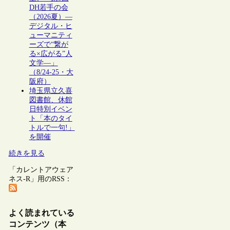
DH若手の会
（2026夏）―
デジタル・ヒ
ューマニティ
ーズで“繋が
る×広がる”人
文学―」
（8/24-25・大
阪府）
埼玉県立久喜
図書館、休館
日特別イベン
ト「本のタイ
トルで一句!」
を開催
続きを見る
「カレントアウェア
ネス-R」用のRSS：
よく読まれている
コンテンツ（本