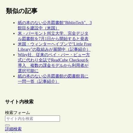
類似の記事
紙の本のない公共図書館“BiblioTech”、3
館目を建設中（米国）
米・バーモント州立大学、完全デジタ
ル図書館を7月1日から開始すると発表
米国・ウィンターヘイブンで“Little Free
Library”の取組みが展開中（記事紹介）
Wiley社、従来のペイ・パー・ビュー方
式に代わり全誌でReadCube Checkoutを
導入 複数の課金モデルから利用者が
選択可能に
紙の本のない公共図書館の図書館員に
一問一答（記事紹介）
サイト内検索
検索フォーム
詳細検索