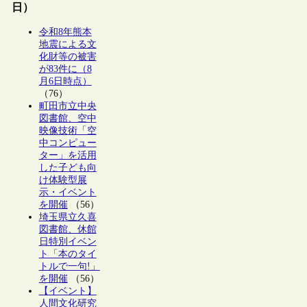
日）
令和8年熊本
地震による文
化財等の被害
が83件に（8
月6日時点）
（76）
町田市立中央
図書館、空中
映像技術「空
中コンピュー
ター」を活用
した子ども向
け体験型展
示・イベント
を開催
（56）
埼玉県立久喜
図書館、休館
日特別イベン
ト「本のタイ
トルで一句!」
を開催
（56）
【イベント】
人間文化研究