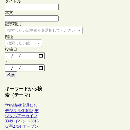
タイトル
本文
記事種別
検索したい記事種別を選択してください
館種
検索したい館種を選択してください
投稿日
～
検索
キーワードから検
索（テーマ）
学術情報流通
4348
デジタル化
4098
デ
ジタルアーカイブ
3349
イベント
3013
災害
2754
オープン