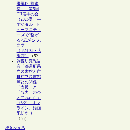
機構DH推進
室、「第5回
DH若手の会
（2026夏）―
デジタル・ヒ
ューマニティ
ーズで“繋が
る×広がる”人
文学―」
（8/24-25・大
阪府）
（52）
調査研究報告
会「都道府県
立図書館と市
町村立図書館
等との関係：
「支援」と
「協力」の今
とこれから」
（8/21・オン
ライン、録画
配信あり）
（53）
続きを見る