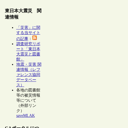
東日本大震災 関
連情報
「災害」に関
する当サイト
の記事
：
調査研究リポ
ート「東日本
大震災と図書
館」
地震・災害 関
連情報（レフ
ァレンス協同
データベー
ス）
各地の図書館
等の被災情報
等について
（外部リン
ク）
saveMLAK