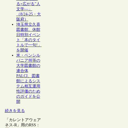
る×広がる”人
文学―」
（8/24-25・大
阪府）
埼玉県立久喜
図書館、休館
日特別イベン
ト「本のタイ
トルで一句!」
を開催
米・ペンシル
バニア州等の
大学図書館の
連合体
PALCI、図書
館によるシス
テム相互運用
性評価のため
のガイドを公
開
続きを見る
「カレントアウェア
ネス-R」用のRSS：