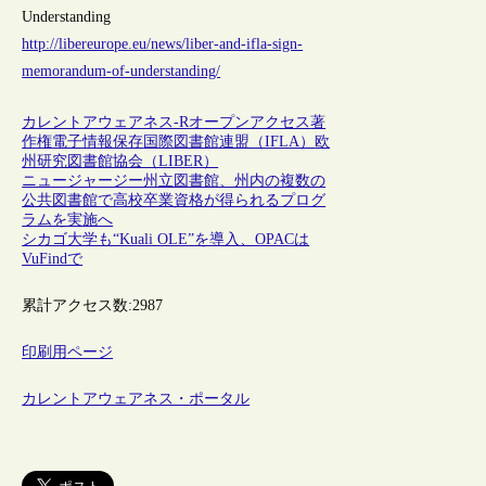
Understanding
http://libereurope.eu/news/liber-and-ifla-sign-
memorandum-of-understanding/
カレントアウェアネス-R
オープンアクセス
著
作権
電子情報保存
国際図書館連盟（IFLA）
欧
州研究図書館協会（LIBER）
ニュージャージー州立図書館、州内の複数の
公共図書館で高校卒業資格が得られるプログ
ラムを実施へ
シカゴ大学も“Kuali OLE”を導入、OPACは
VuFindで
累計アクセス数:
2987
印刷用ページ
カレントアウェアネス・ポータル