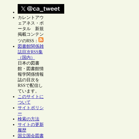
カレントアウ
ェアネス・ポ
ータル 新規
掲載コンテン
ツのRSS：
図書館関係雑
誌目次RSS集
（国内）
日本の図書
館・図書館情
報学関係情報
誌の目次を
RSSで配信し
ています。
このサイトに
ついて
サイトポリシ
ー
検索の方法
サイトの更新
履歴
国立国会図書