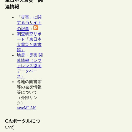
東日本大震災 関
連情報
「災害」に関
する当サイト
の記事
：
調査研究リポ
ート「東日本
大震災と図書
館」
地震・災害 関
連情報（レフ
ァレンス協同
データベー
ス）
各地の図書館
等の被災情報
等について
（外部リン
ク）
saveMLAK
CAポータルにつ
いて