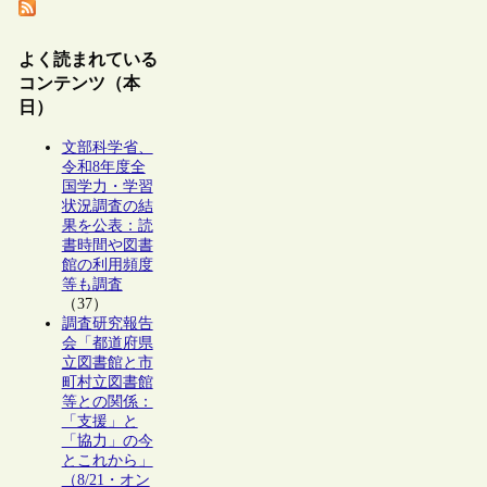
よく読まれている
コンテンツ（本
日）
文部科学省、
令和8年度全
国学力・学習
状況調査の結
果を公表：読
書時間や図書
館の利用頻度
等も調査
（37）
調査研究報告
会「都道府県
立図書館と市
町村立図書館
等との関係：
「支援」と
「協力」の今
とこれから」
（8/21・オン