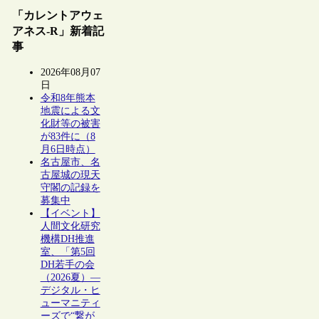
「カレントアウェ
アネス-R」新着記
事
2026年08月07
日
令和8年熊本
地震による文
化財等の被害
が83件に（8
月6日時点）
名古屋市、名
古屋城の現天
守閣の記録を
募集中
【イベント】
人間文化研究
機構DH推進
室、「第5回
DH若手の会
（2026夏）―
デジタル・ヒ
ューマニティ
ーズで“繋が