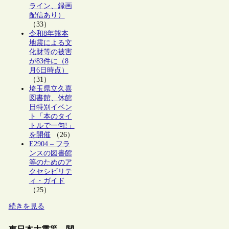
ライン、録画
配信あり）
（33）
令和8年熊本
地震による文
化財等の被害
が83件に（8
月6日時点）
（31）
埼玉県立久喜
図書館、休館
日特別イベン
ト「本のタイ
トルで一句!」
を開催
（26）
E2904 – フラ
ンスの図書館
等のためのア
クセシビリテ
ィ・ガイド
（25）
続きを見る