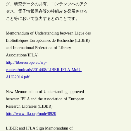
グ、研究データの共有、コンテンツへのアク
セス、電子情報保存等の枠組みを発展させる
こと等において協力するとのことです。
Memorandum of Understanding between Ligue des
Bibliothèques Européennes de Recherche (LIBER)
and International Federation of Library
Associations(IFLA)
http://libereurope.eu/wp-
content/uploads/2014/08/LIBER-IFLA-MoU-
AUG2014.pdf
New Memorandum of Understanding approved
between IFLA and the Association of European
Research Libraries (LIBER)
http://www.ifla.org/node/8920
LIBER and IFLA Sign Memorandum of