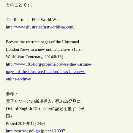
とのことです。
The Illustrated First World War
http://www.illustratedfirstworldwar.com/
Browse the wartime pages of the Illustrated
London News in a new online archive（First
World War Centenary, 2014/8/13）
http://www.1914.org/projects/browse-the-wartime-
pages-of-the-illustrated-london-news-in-a-new-
online-archive/
参考：
電子リソースの新規導入が思わぬ発見に
Oxford English Dictionaryの記述を覆す（米
国）
Posted 2012年1月24日
http://current.ndl.go.jp/node/19997