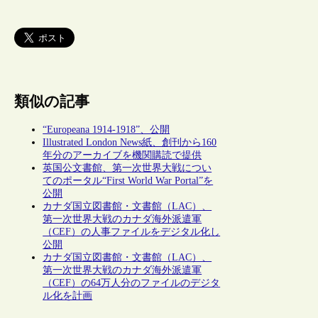
類似の記事
“Europeana 1914-1918”、公開
Illustrated London News紙、創刊から160
年分のアーカイブを機関購読で提供
英国公文書館、第一次世界大戦につい
てのポータル“First World War Portal”を
公開
カナダ国立図書館・文書館（LAC）、
第一次世界大戦のカナダ海外派遣軍
（CEF）の人事ファイルをデジタル化し
公開
カナダ国立図書館・文書館（LAC）、
第一次世界大戦のカナダ海外派遣軍
（CEF）の64万人分のファイルのデジタ
ル化を計画