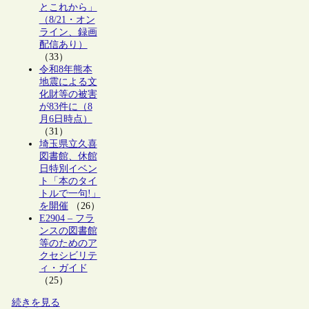
とこれから」
（8/21・オン
ライン、録画
配信あり）
（33）
令和8年熊本
地震による文
化財等の被害
が83件に（8
月6日時点）
（31）
埼玉県立久喜
図書館、休館
日特別イベン
ト「本のタイ
トルで一句!」
を開催
（26）
E2904 – フラ
ンスの図書館
等のためのア
クセシビリテ
ィ・ガイド
（25）
続きを見る