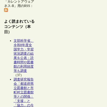
「カレントアウェア
ネス-R」用のRSS：
よく読まれている
コンテンツ（本
日）
文部科学省、
令和8年度全
国学力・学習
状況調査の結
果を公表：読
書時間や図書
館の利用頻度
等も調査
（37）
調査研究報告
会「都道府県
立図書館と市
町村立図書館
等との関係：
「支援」と
「協力」の今