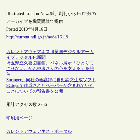
Illustrated London News紙、創刊から160年分の
アーカイブを機関購読で提供
Posted 2010年4月16日
http://current.ndl.go.jp/node/16119
カレントアウェアネス-R
英国
デジタルアーカ
イブ
デジタル化
新聞
埼玉県立久喜図書館、パネル展示「ひとりに
させない。がん患者さんの心を支える」を開
催
Springer、同社の会議録に自動論文生成ソフト
SCIgenで作成されたペーパーが含まれていた
ことについての報告書を公開
累計アクセス数:
2756
印刷用ページ
カレントアウェアネス・ポータル