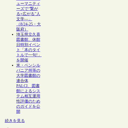
ューマニティ
ーズで“繋が
る×広がる”人
文学―」
（8/24-25・大
阪府）
埼玉県立久喜
図書館、休館
日特別イベン
ト「本のタイ
トルで一句!」
を開催
米・ペンシル
バニア州等の
大学図書館の
連合体
PALCI、図書
館によるシス
テム相互運用
性評価のため
のガイドを公
開
続きを見る