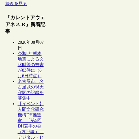
続きを見る
「カレントアウェ
アネス-R」新着記
事
2026年08月07
日
令和8年熊本
地震による文
化財等の被害
が83件に（8
月6日時点）
名古屋市、名
古屋城の現天
守閣の記録を
募集中
【イベント】
人間文化研究
機構DH推進
室、「第5回
DH若手の会
（2026夏）―
デジタル・ヒ