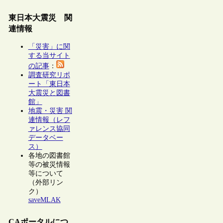
東日本大震災 関
連情報
「災害」に関
する当サイト
の記事
：
調査研究リポ
ート「東日本
大震災と図書
館」
地震・災害 関
連情報（レフ
ァレンス協同
データベー
ス）
各地の図書館
等の被災情報
等について
（外部リン
ク）
saveMLAK
CAポータルにつ