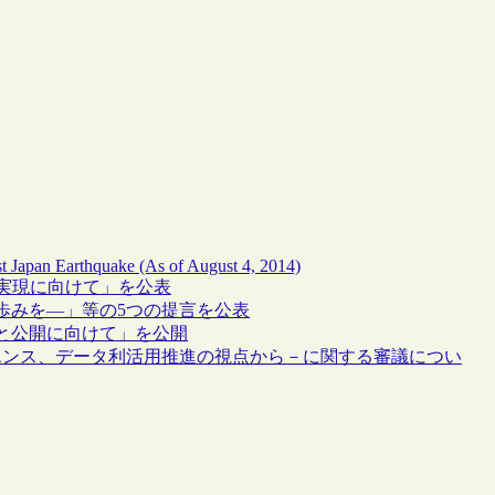
ast Japan Earthquake (As of August 4, 2014)
実現に向けて」を公表
歩みを―」等の5つの提言を公表
と公開に向けて」を公開
エンス、データ利活用推進の視点から－に関する審議につい