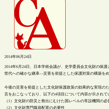
2014年06月24日
2014年6月24日、日本学術会議が、史学委員会文化財の
世代への確かな継承―災害を前提とした保護対策の構築を
今後の災害を前提とした文化財保護政策の効果的な実現の
言をおこなっており、以下の4項目について内容が示されて
（1）文化財の防災と救出にむけた国レベルの常設機関の必
（2）文化財専門職員配置の必要性