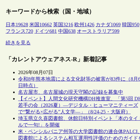
キーワードから検索（国・地域）
日本
19628
米国
10662
英国
3216
欧州
1426
カナダ
1069
韓国
950
フランス
720
ドイツ
681
中国
638
オーストラリア
599
続きを見る
「カレントアウェアネス-R」新着記事
2026年08月07日
令和8年熊本地震による文化財等の被害が83件に（8月
日時点）
名古屋市、名古屋城の現天守閣の記録を募集中
【イベント】人間文化研究機構DH推進室、「第5回 D
若手の会（2026夏）―デジタル・ヒューマニティーズ
で“繋がる×広がる”人文学―」（8/24-25・大阪府）
埼玉県立久喜図書館、休館日特別イベント「本のタイ
ルで一句!」を開催
米・ペンシルバニア州等の大学図書館の連合体PALCI
図書館によるシステム相互運用性評価のためのガイド