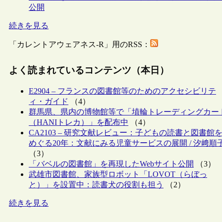
公開
続きを見る
「カレントアウェアネス-R」用のRSS：
よく読まれているコンテンツ（本日）
E2904 – フランスの図書館等のためのアクセシビリテ
ィ・ガイド
（4）
群馬県、県内の博物館等で「埴輪トレーディングカー
（HANIトレカ）」を配布中
（4）
CA2103 – 研究文献レビュー：子どもの読書と図書館
めぐる20年：文献にみる児童サービスの展開 / 汐﨑順
（3）
「バベルの図書館」を再現したWebサイト公開
（3）
武雄市図書館、家族型ロボット「LOVOT（らぼっ
と）」を設置中：読書犬の役割も担う
（2）
続きを見る