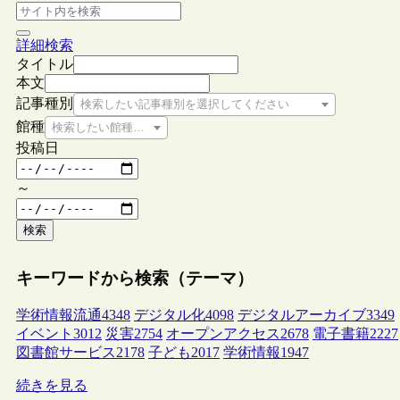
詳細検索
タイトル
本文
記事種別
検索したい記事種別を選択してください
館種
検索したい館種を選択してください
投稿日
～
検索
キーワードから検索（テーマ）
学術情報流通
4348
デジタル化
4098
デジタルアーカイブ
3349
イベント
3012
災害
2754
オープンアクセス
2678
電子書籍
2227
図書館サービス
2178
子ども
2017
学術情報
1947
続きを見る