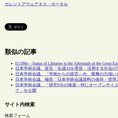
カレントアウェアネス・ポータル
類似の記事
E1590e – Status of Libraries in the Aftermath of the Great E
日本学術会議、提言「生成AIを受容・活用する社会の
日本学術会議、「学術からの提言―今、復興の力強い
日本学術会議、報告「日本学術会議資料の保存・管理
日本学術会議、「研究DXの推進－特にオープンサイ
て」を公開
サイト内検索
検索フォーム