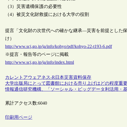
（3）災害遺構保護の必要性
（4）被災文化財救援における大学の役割
提言「文化財の次世代への確かな継承―災害を前提とした保護対
け）
http://www.scj.go.jp/ja/info/kohyo/pdf/kohyo-22-t193-6.pdf
※提言・報告等のページに掲載
http://www.scj.go.jp/ja/info/index.html
カレントアウェアネス-R
日本
災害
資料保存
大学出版局にとって図書館における売り上げはどの程度重
情報通信研究機構、「ソーシャル・ビッグデータ利活用・
累計アクセス数:
6040
印刷用ページ