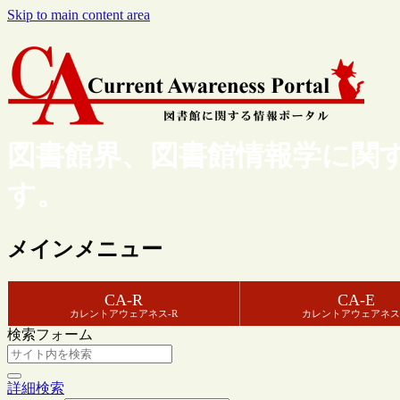
Skip to main content area
図書館界、図書館情報学に関
す。
メインメニュー
CA-R
CA-E
カレントアウェアネス-R
カレントアウェアネス
検索フォーム
詳細検索