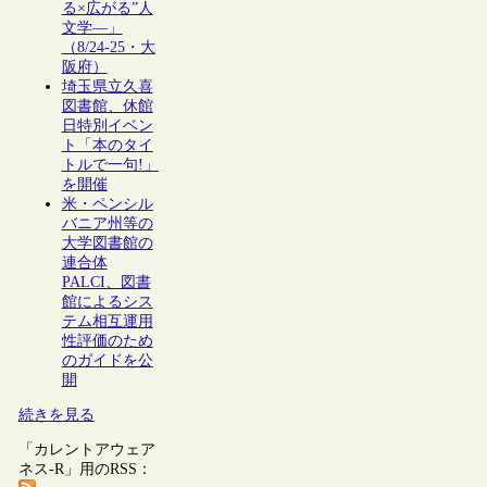
る×広がる”人
文学―」
（8/24-25・大
阪府）
埼玉県立久喜
図書館、休館
日特別イベン
ト「本のタイ
トルで一句!」
を開催
米・ペンシル
バニア州等の
大学図書館の
連合体
PALCI、図書
館によるシス
テム相互運用
性評価のため
のガイドを公
開
続きを見る
「カレントアウェア
ネス-R」用のRSS：