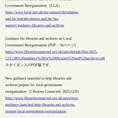
Government Reorganisation（LGA）
https://www.local.gov.uk/our-support/devolution-
and-lgr-hub/devolution-and-lgr-lga-
support/guidance-libraries-and-archives
Guidance for libraries and archives on Local
Government Reorganisation [PDF：36ページ]
https://www.librariesconnected.org.uk/sites/default/files/2025-
12/LGR%20guidance%20for%20libraries%20and%20archives.pdf
※ガイダンスのPDF版です。
New guidance launched to help libraries and
archives prepare for local government
reorganization（Libraries Connected, 2025/12/8）
https://www.librariesconnected.org.uk/news/new-
guidance-launched-help-libraries-and-archives-
prepare-local-government-reorganisation