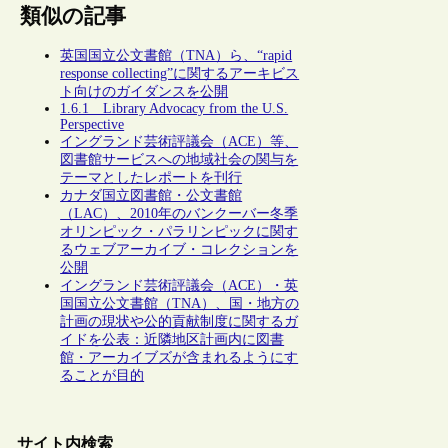
類似の記事
英国国立公文書館（TNA）ら、“rapid
response collecting”に関するアーキビス
ト向けのガイダンスを公開
1.6.1 Library Advocacy from the U.S.
Perspective
イングランド芸術評議会（ACE）等、
図書館サービスへの地域社会の関与を
テーマとしたレポートを刊行
カナダ国立図書館・公文書館
（LAC）、2010年のバンクーバー冬季
オリンピック・パラリンピックに関す
るウェブアーカイブ・コレクションを
公開
イングランド芸術評議会（ACE）・英
国国立公文書館（TNA）、国・地方の
計画の現状や公的貢献制度に関するガ
イドを公表：近隣地区計画内に図書
館・アーカイブズが含まれるようにす
ることが目的
サイト内検索