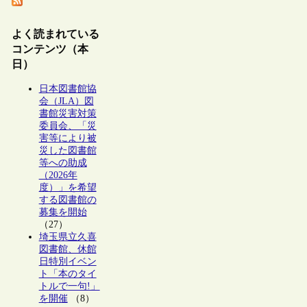
よく読まれている
コンテンツ（本
日）
日本図書館協
会（JLA）図
書館災害対策
委員会、「災
害等により被
災した図書館
等への助成
（2026年
度）」を希望
する図書館の
募集を開始
（27）
埼玉県立久喜
図書館、休館
日特別イベン
ト「本のタイ
トルで一句!」
を開催
（8）