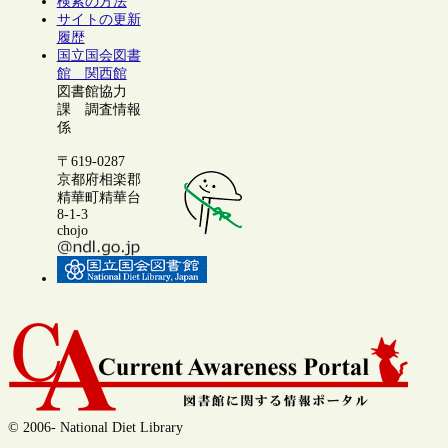
検索の方法
サイトの更新
履歴
国立国会図書
館 関西館
図書館協力
課 調査情報
係
〒619-0287
京都府相楽郡
精華町精華台
8-1-3
chojo
© 2006- National Diet Library