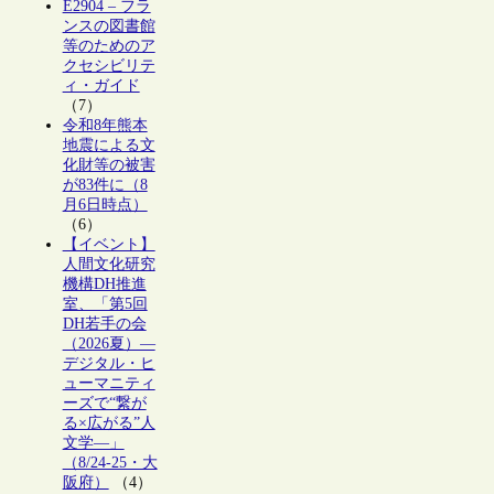
E2904 – フラ
ンスの図書館
等のためのア
クセシビリテ
ィ・ガイド
（7）
令和8年熊本
地震による文
化財等の被害
が83件に（8
月6日時点）
（6）
【イベント】
人間文化研究
機構DH推進
室、「第5回
DH若手の会
（2026夏）―
デジタル・ヒ
ューマニティ
ーズで“繋が
る×広がる”人
文学―」
（8/24-25・大
阪府）
（4）