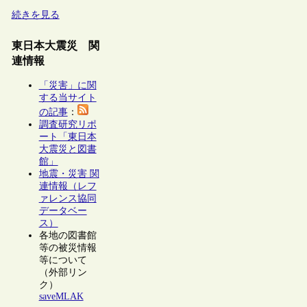
続きを見る
東日本大震災 関
連情報
「災害」に関
する当サイト
の記事
：
調査研究リポ
ート「東日本
大震災と図書
館」
地震・災害 関
連情報（レフ
ァレンス協同
データベー
ス）
各地の図書館
等の被災情報
等について
（外部リン
ク）
saveMLAK