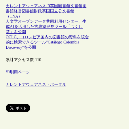
カレントアウェアネス-R
英国
図書館
文書館
図
書館経営
図書館財政
英国国立公文書館
（TNA）
人文学オープンデータ共同利用センター、生
成AIを活用した古典籍発見ツール「つくし
堂」を公開
OCLC、コロンビア国内の図書館の資料を統合
的に検索できるツール“Catálogo Colombia
Discovery”を公開
累計アクセス数:
110
印刷用ページ
カレントアウェアネス・ポータル