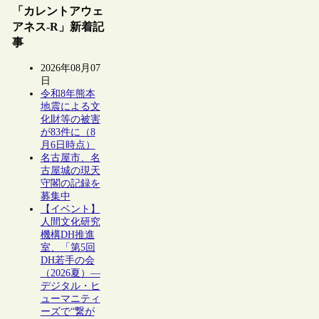
「カレントアウェ
アネス-R」新着記
事
2026年08月07
日
令和8年熊本
地震による文
化財等の被害
が83件に（8
月6日時点）
名古屋市、名
古屋城の現天
守閣の記録を
募集中
【イベント】
人間文化研究
機構DH推進
室、「第5回
DH若手の会
（2026夏）―
デジタル・ヒ
ューマニティ
ーズで“繋が