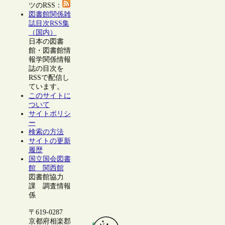
ツのRSS：
図書館関係雑
誌目次RSS集
（国内）
日本の図書
館・図書館情
報学関係情報
誌の目次を
RSSで配信し
ています。
このサイトに
ついて
サイトポリシ
ー
検索の方法
サイトの更新
履歴
国立国会図書
館 関西館
図書館協力
課 調査情報
係
〒619-0287
京都府相楽郡