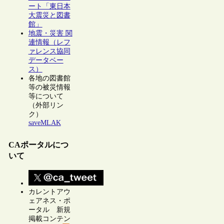
ート「東日本
大震災と図書
館」
地震・災害 関
連情報（レフ
ァレンス協同
データベー
ス）
各地の図書館
等の被災情報
等について
（外部リン
ク）
saveMLAK
CAポータルにつ
いて
カレントアウ
ェアネス・ポ
ータル 新規
掲載コンテン