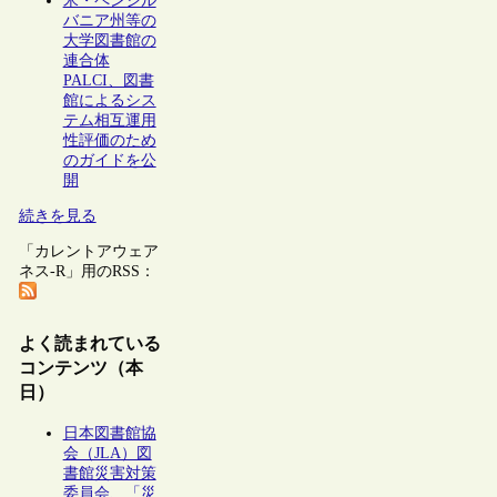
米・ペンシル
バニア州等の
大学図書館の
連合体
PALCI、図書
館によるシス
テム相互運用
性評価のため
のガイドを公
開
続きを見る
「カレントアウェア
ネス-R」用のRSS：
よく読まれている
コンテンツ（本
日）
日本図書館協
会（JLA）図
書館災害対策
委員会、「災