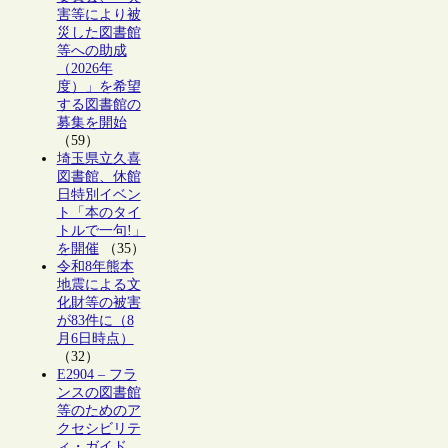
害等により被
災した図書館
等への助成
（2026年
度）」を希望
する図書館の
募集を開始
（59）
埼玉県立久喜
図書館、休館
日特別イベン
ト「本のタイ
トルで一句!」
を開催
（35）
令和8年熊本
地震による文
化財等の被害
が83件に（8
月6日時点）
（32）
E2904 – フラ
ンスの図書館
等のためのア
クセシビリテ
ィ・ガイド