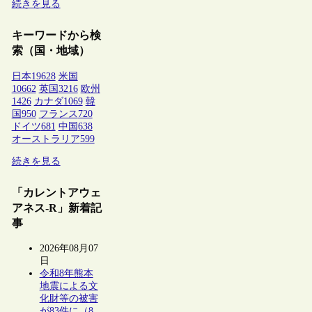
続きを見る
キーワードから検
索（国・地域）
日本
19628
米国
10662
英国
3216
欧州
1426
カナダ
1069
韓
国
950
フランス
720
ドイツ
681
中国
638
オーストラリア
599
続きを見る
「カレントアウェ
アネス-R」新着記
事
2026年08月07
日
令和8年熊本
地震による文
化財等の被害
が83件に（8