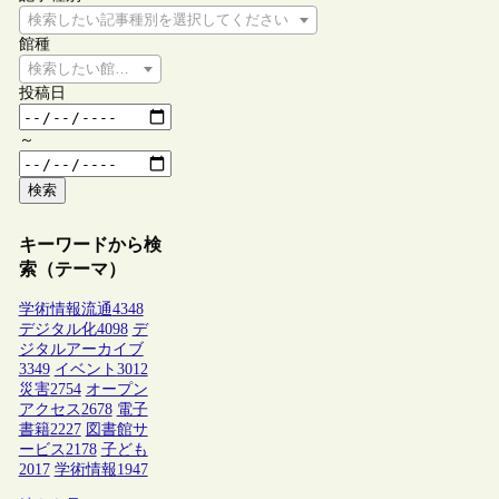
検索したい記事種別を選択してください
館種
検索したい館種を選択してください
投稿日
～
検索
キーワードから検
索（テーマ）
学術情報流通
4348
デジタル化
4098
デ
ジタルアーカイブ
3349
イベント
3012
災害
2754
オープン
アクセス
2678
電子
書籍
2227
図書館サ
ービス
2178
子ども
2017
学術情報
1947