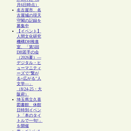
月6日時点）
名古屋市、名
古屋城の現天
守閣の記録を
募集中
【イベント】
人間文化研究
機構DH推進
室、「第5回
DH若手の会
（2026夏）―
デジタル・ヒ
ューマニティ
ーズで“繋が
る×広がる”人
文学―」
（8/24-25・大
阪府）
埼玉県立久喜
図書館、休館
日特別イベン
ト「本のタイ
トルで一句!」
を開催