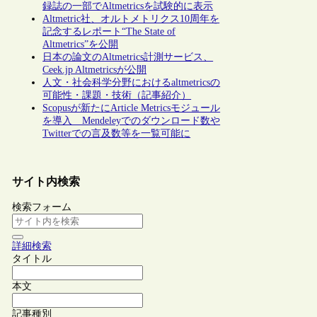
録誌の一部でAltmetricsを試験的に表示
Altmetric社、オルトメトリクス10周年を
記念するレポート“The State of
Altmetrics”を公開
日本の論文のAltmetrics計測サービス、
Ceek.jp Altmetricsが公開
人文・社会科学分野におけるaltmetricsの
可能性・課題・技術（記事紹介）
Scopusが新たにArticle Metricsモジュール
を導入 Mendeleyでのダウンロード数や
Twitterでの言及数等を一覧可能に
サイト内検索
検索フォーム
詳細検索
タイトル
本文
記事種別