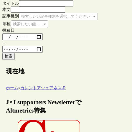
タイトル
本文
記事種別
検索したい記事種別を選択してください
館種
検索したい館種を選択してください
投稿日
～
検索
現在地
ホーム
»
カレントアウェアネス-R
J×J supporters Newsletterで
Altmetrics特集