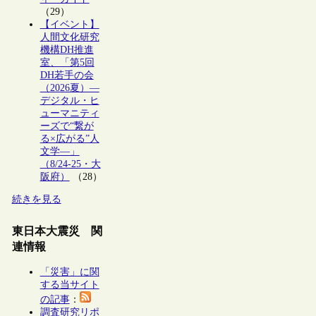
（29）
【イベント】
人間文化研究
機構DH推進
室、「第5回
DH若手の会
（2026夏）―
デジタル・ヒ
ューマニティ
ーズで“繋が
る×広がる”人
文学―」
（8/24-25・大
阪府）
（28）
続きを見る
東日本大震災 関
連情報
「災害」に関
する当サイト
の記事
：
調査研究リポ