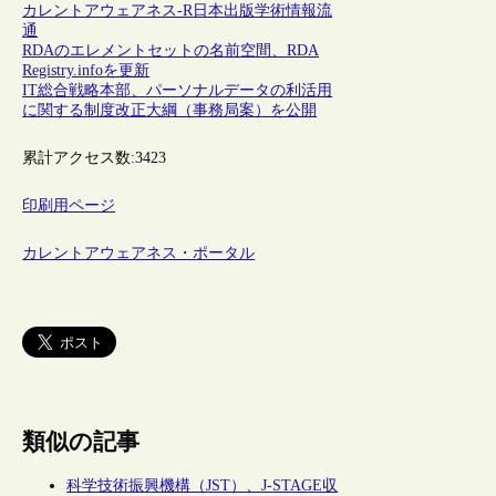
カレントアウェアネス-R
日本
出版
学術情報流
通
RDAのエレメントセットの名前空間、RDA
Registry.infoを更新
IT総合戦略本部、パーソナルデータの利活用
に関する制度改正大綱（事務局案）を公開
累計アクセス数:
3423
印刷用ページ
カレントアウェアネス・ポータル
類似の記事
科学技術振興機構（JST）、J-STAGE収