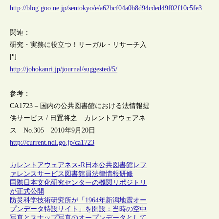
http://blog.goo.ne.jp/sentokyo/e/a62bcf04a0b8d94cded49f02f10c5fe3
関連：
研究・実務に役立つ！リーガル・リサーチ入
門
http://johokanri.jp/journal/suggested/5/
参考：
CA1723 – 国内の公共図書館における法情報提
供サービス / 日置将之 カレントアウェアネ
ス No.305 2010年9月20日
http://current.ndl.go.jp/ca1723
カレントアウェアネス-R
日本
公共図書館
レフ
ァレンスサービス
図書館員
法律情報
研修
国際日本文化研究センターの機関リポジトリ
が正式公開
防災科学技術研究所が「1964年新潟地震オー
プンデータ特設サイト」を開設：当時の空中
写真とスナップ写真のオープンデータとして