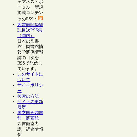
ェアネス・ポ
ータル 新規
掲載コンテン
ツのRSS：
図書館関係雑
誌目次RSS集
（国内）
日本の図書
館・図書館情
報学関係情報
誌の目次を
RSSで配信し
ています。
このサイトに
ついて
サイトポリシ
ー
検索の方法
サイトの更新
履歴
国立国会図書
館 関西館
図書館協力
課 調査情報
係