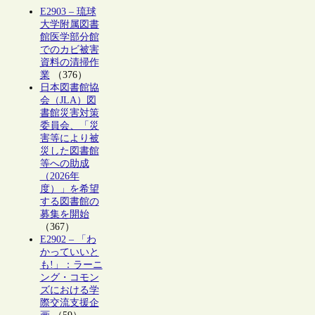
E2903 – 琉球
大学附属図書
館医学部分館
でのカビ被害
資料の清掃作
業
（376）
日本図書館協
会（JLA）図
書館災害対策
委員会、「災
害等により被
災した図書館
等への助成
（2026年
度）」を希望
する図書館の
募集を開始
（367）
E2902 – 「わ
かっていいと
も!」：ラーニ
ング・コモン
ズにおける学
際交流支援企