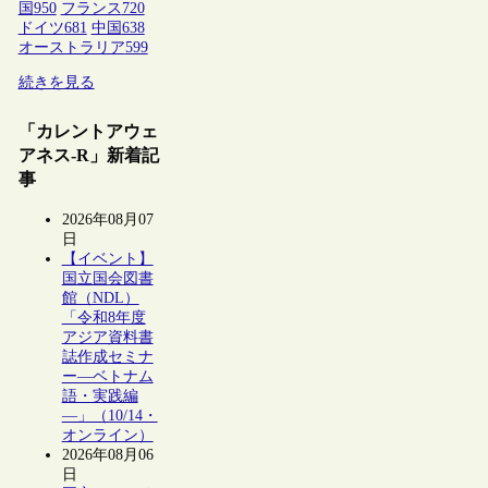
国
950
フランス
720
ドイツ
681
中国
638
オーストラリア
599
続きを見る
「カレントアウェ
アネス-R」新着記
事
2026年08月07
日
【イベント】
国立国会図書
館（NDL）
「令和8年度
アジア資料書
誌作成セミナ
ー―ベトナム
語・実践編
―」（10/14・
オンライン）
2026年08月06
日