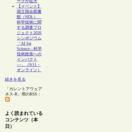
ークが拡大
【イベント】
国立国会図書
館（NDL）、
科学技術に関
する調査プロ
ジェクト2026
シンポジウム
「AI for
Science―科学
技術政策への
インパクト
―」（9/11・
オンライン）
続きを見る
「カレントアウェア
ネス-R」用のRSS：
よく読まれている
コンテンツ（本
日）