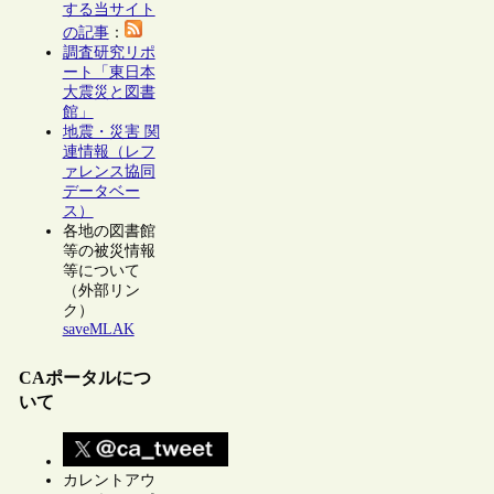
する当サイト
の記事
：
調査研究リポ
ート「東日本
大震災と図書
館」
地震・災害 関
連情報（レフ
ァレンス協同
データベー
ス）
各地の図書館
等の被災情報
等について
（外部リン
ク）
saveMLAK
CAポータルにつ
いて
カレントアウ