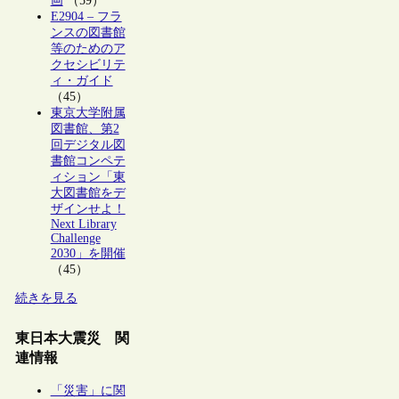
画
（59）
E2904 – フラ
ンスの図書館
等のためのア
クセシビリテ
ィ・ガイド
（45）
東京大学附属
図書館、第2
回デジタル図
書館コンペテ
ィション「東
大図書館をデ
ザインせよ！
Next Library
Challenge
2030」を開催
（45）
続きを見る
東日本大震災 関
連情報
「災害」に関