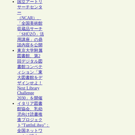
国立アートリ
サーチセンタ
ー
（NCAR）、
「全国美術館
収蔵品サーチ
「SHŪZŌ」活
用講座」の鼎
談内容を公開
東京大学附属
図書館、第2
回デジタル図
書館コンペテ
ィション「東
大図書館をデ
ザインせよ！
Next Library
Challenge
2030」を開催
イタリア図書
館協会、乳幼
児向け読書推
進プロジェク
ト“TuttInLibro”：
全国ネットワ