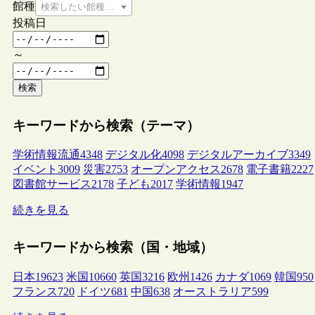
館種
検索したい館種を選択してください
投稿日
～
検索
キーワードから検索（テーマ）
学術情報流通
4348
デジタル化
4098
デジタルアーカイブ
3349
イベント
3009
災害
2753
オープンアクセス
2678
電子書籍
2227
図書館サービス
2178
子ども
2017
学術情報
1947
続きを見る
キーワードから検索（国・地域）
日本
19623
米国
10660
英国
3216
欧州
1426
カナダ
1069
韓国
950
フランス
720
ドイツ
681
中国
638
オーストラリア
599