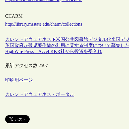
CHARM
http://library.msstate.edu/charm/collections
カレントアウェアネス-R
米国
公共図書館
デジタル化
米国デジ
英国政府が孤児著作物の利用に関する制度について募集し
HighWire Press、Accel-KKR社から投資を受入れ
累計アクセス数:
2597
印刷用ページ
カレントアウェアネス・ポータル