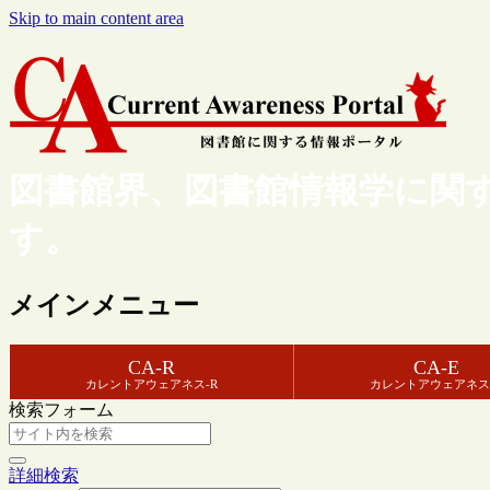
Skip to main content area
図書館界、図書館情報学に関
す。
メインメニュー
CA-R
CA-E
カレントアウェアネス-R
カレントアウェアネス
検索フォーム
詳細検索