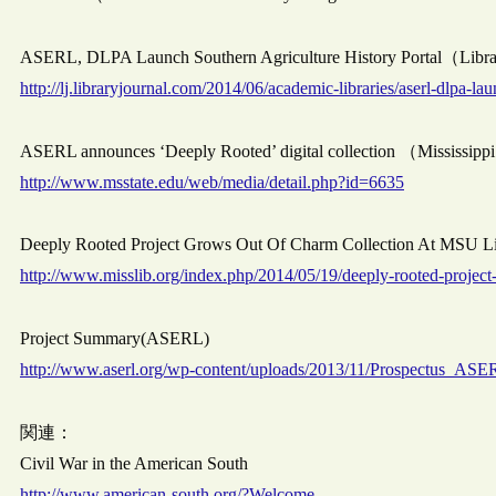
ASERL, DLPA Launch Southern Agriculture History Portal（Lib
http://lj.libraryjournal.com/2014/06/academic-libraries/aserl-dlpa-la
ASERL announces ‘Deeply Rooted’ digital collection （Mississip
http://www.msstate.edu/web/media/detail.php?id=6635
Deeply Rooted Project Grows Out Of Charm Collection At MSU Libr
http://www.misslib.org/index.php/2014/05/19/deeply-rooted-project-
Project Summary(ASERL)
http://www.aserl.org/wp-content/uploads/2013/11/Prospectus_AS
関連：
Civil War in the American South
http://www.american-south.org/?Welcome