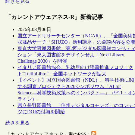
続きを見る
「カレントアウェアネス-R」新着記事
2026年08月06日
国立アートリサーチセンター（NCAR）、「全国美術
収蔵品サーチ「SHŪZŌ」活用講座」の鼎談内容を公
東京大学附属図書館、第2回デジタル図書館コンペテ
ション「東大図書館をデザインせよ！Next Library
Challenge 2030」を開催
イタリア図書館協会、乳幼児向け読書推進プロジェク
ト“TuttInLibro”：全国ネットワークが拡大
【イベント】国立国会図書館（NDL）、科学技術に関
する調査プロジェクト2026シンポジウム「AI for
Science―科学技術政策へのインパクト―」（9/11・オ
ライン）
県立長野図書館、「信州デジタルコモンズ」のコンテ
ツにDOIの付与を開始
続きを見る
「カレントアウェアネス-R」用のRSS：