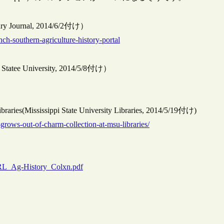
rary Journal, 2014/6/2付け）
unch-southern-agriculture-history-portal
pi Statee University, 2014/5/8付け）
aries(Mississippi State University Libraries, 2014/5/19付け)
grows-out-of-charm-collection-at-msu-libraries/
ERL_Ag-History_Colxn.pdf