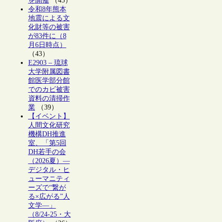
を開催
（45）
令和8年熊本
地震による文
化財等の被害
が83件に（8
月6日時点）
（43）
E2903 – 琉球
大学附属図書
館医学部分館
でのカビ被害
資料の清掃作
業
（39）
【イベント】
人間文化研究
機構DH推進
室、「第5回
DH若手の会
（2026夏）―
デジタル・ヒ
ューマニティ
ーズで“繋が
る×広がる”人
文学―」
（8/24-25・大