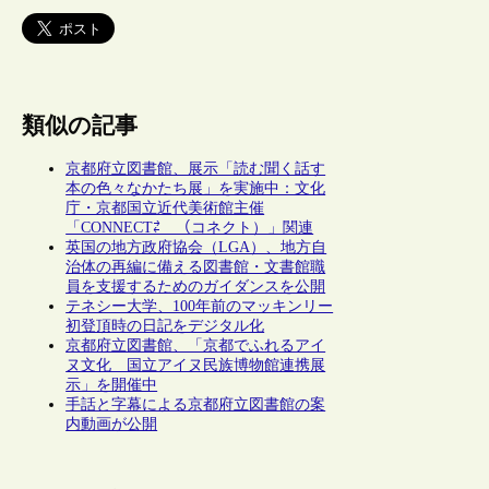
類似の記事
京都府立図書館、展示「読む聞く話す
本の色々なかたち展」を実施中：文化
庁・京都国立近代美術館主催
「CONNECT⇄＿（コネクト）」関連
英国の地方政府協会（LGA）、地方自
治体の再編に備える図書館・文書館職
員を支援するためのガイダンスを公開
テネシー大学、100年前のマッキンリー
初登頂時の日記をデジタル化
京都府立図書館、「京都でふれるアイ
ヌ文化 国立アイヌ民族博物館連携展
示」を開催中
手話と字幕による京都府立図書館の案
内動画が公開