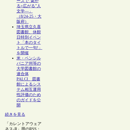
ーズで“繋が
る×広がる”人
文学―」
（8/24-25・大
阪府）
埼玉県立久喜
図書館、休館
日特別イベン
ト「本のタイ
トルで一句!」
を開催
米・ペンシル
バニア州等の
大学図書館の
連合体
PALCI、図書
館によるシス
テム相互運用
性評価のため
のガイドを公
開
続きを見る
「カレントアウェア
ネス-R」用のRSS：