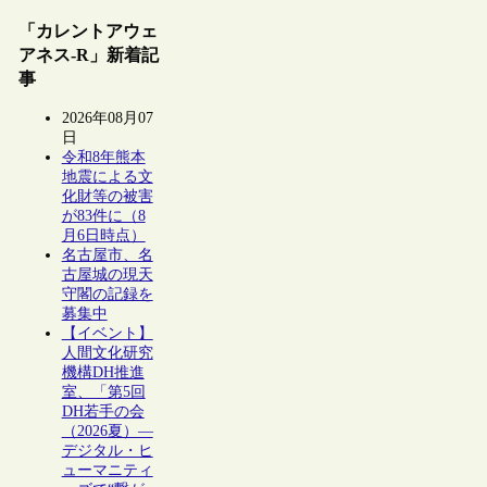
「カレントアウェ
アネス-R」新着記
事
2026年08月07
日
令和8年熊本
地震による文
化財等の被害
が83件に（8
月6日時点）
名古屋市、名
古屋城の現天
守閣の記録を
募集中
【イベント】
人間文化研究
機構DH推進
室、「第5回
DH若手の会
（2026夏）―
デジタル・ヒ
ューマニティ