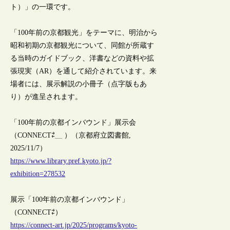
ト）」の一環です。
「100年前の京都観光」をテーマに、明治から
昭和初期の京都観光について、同館が所蔵す
る当時のガイドブック、洋書などの資料や拡
張現実（AR）を通して紹介されています。来
場者には、展示解説の小冊子（点字版もあ
り）が進呈されます。
「100年前の京都インバウンド」展示会
（CONNECT⇄＿ ）（京都府立図書館,
2025/11/7）
https://www.library.pref.kyoto.jp/?
exhibition=278532
展示「100年前の京都インバウンド」
（CONNECT⇄）
https://connect-art.jp/2025/programs/kyoto-