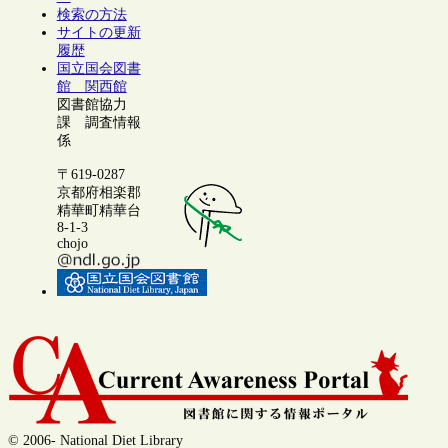
検索の方法
サイトの更新
履歴
国立国会図書
館 関西館
図書館協力
課 調査情報
係
〒619-0287
京都府相楽郡
精華町精華台
8-1-3
chojo
© 2006- National Diet Library