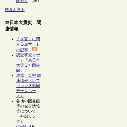
阪府）
（36）
続きを見る
東日本大震災 関
連情報
「災害」に関
する当サイト
の記事
：
調査研究リポ
ート「東日本
大震災と図書
館」
地震・災害 関
連情報（レフ
ァレンス協同
データベー
ス）
各地の図書館
等の被災情報
等について
（外部リン
ク）
saveMLAK