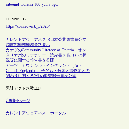
inbound-tourism-100-years-ago/
CONNECT⇄
https://connect-art.jp/2025/
カレントアウェアネス-R
日本
公共図書館
公立
図書館
地域
地域資料
展示
カナダのCommunity Literacy of Ontario、オン
タリオ州のリテラシー（読み書き能力）の状
況等に関する報告書を公開
アーツ・カウンシル・イングランド（Arts
Council England）、子ども・若者と博物館との
関わりに関する2件の調査報告書を公開
累計アクセス数:
227
印刷用ページ
カレントアウェアネス・ポータル