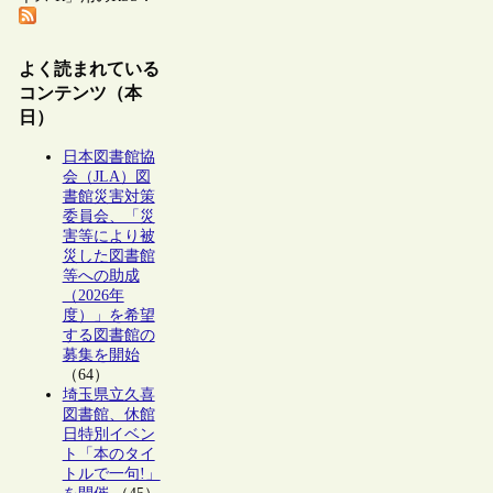
よく読まれている
コンテンツ（本
日）
日本図書館協
会（JLA）図
書館災害対策
委員会、「災
害等により被
災した図書館
等への助成
（2026年
度）」を希望
する図書館の
募集を開始
（64）
埼玉県立久喜
図書館、休館
日特別イベン
ト「本のタイ
トルで一句!」