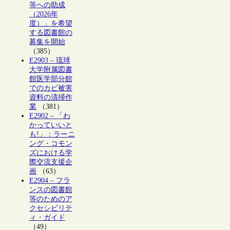
等への助成
（2026年
度）」を希望
する図書館の
募集を開始
（385）
E2903 – 琉球
大学附属図書
館医学部分館
でのカビ被害
資料の清掃作
業
（381）
E2902 – 「わ
かっていいと
も!」：ラーニ
ング・コモン
ズにおける学
際交流支援企
画
（63）
E2904 – フラ
ンスの図書館
等のためのア
クセシビリテ
ィ・ガイド
（49）