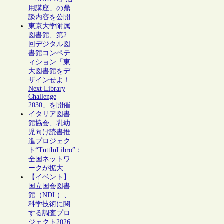
用講座」の鼎
談内容を公開
東京大学附属
図書館、第2
回デジタル図
書館コンペテ
ィション「東
大図書館をデ
ザインせよ！
Next Library
Challenge
2030」を開催
イタリア図書
館協会、乳幼
児向け読書推
進プロジェク
ト“TuttInLibro”：
全国ネットワ
ークが拡大
【イベント】
国立国会図書
館（NDL）、
科学技術に関
する調査プロ
ジェクト2026