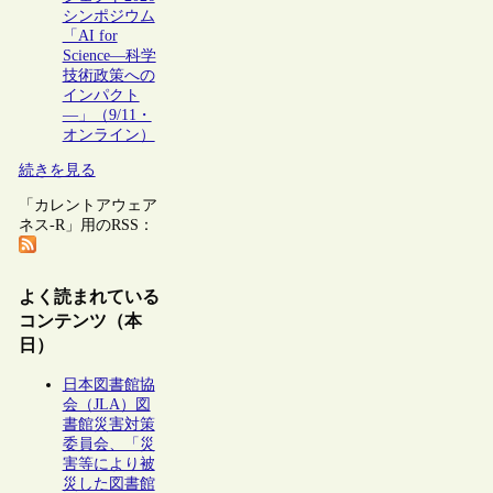
シンポジウム
「AI for
Science―科学
技術政策への
インパクト
―」（9/11・
オンライン）
続きを見る
「カレントアウェア
ネス-R」用のRSS：
よく読まれている
コンテンツ（本
日）
日本図書館協
会（JLA）図
書館災害対策
委員会、「災
害等により被
災した図書館