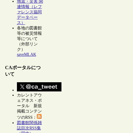
地震・災害 関
連情報（レフ
ァレンス協同
データベー
ス）
各地の図書館
等の被災情報
等について
（外部リン
ク）
saveMLAK
CAポータルにつ
いて
カレントアウ
ェアネス・ポ
ータル 新規
掲載コンテン
ツのRSS：
図書館関係雑
誌目次RSS集