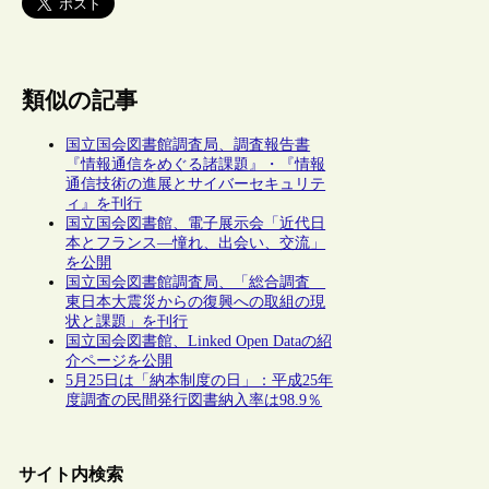
類似の記事
国立国会図書館調査局、調査報告書
『情報通信をめぐる諸課題』・『情報
通信技術の進展とサイバーセキュリテ
ィ』を刊行
国立国会図書館、電子展示会「近代日
本とフランス―憧れ、出会い、交流」
を公開
国立国会図書館調査局、「総合調査
東日本大震災からの復興への取組の現
状と課題」を刊行
国立国会図書館、Linked Open Dataの紹
介ページを公開
5月25日は「納本制度の日」：平成25年
度調査の民間発行図書納入率は98.9％
サイト内検索