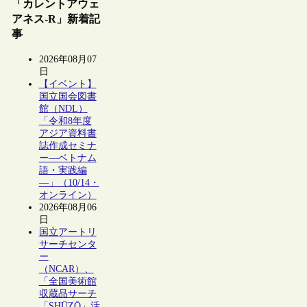
「カレントアウェ
アネス-R」新着記
事
2026年08月07
日
【イベント】
国立国会図書
館（NDL）
「令和8年度
アジア資料書
誌作成セミナ
ー―ベトナム
語・実践編
―」（10/14・
オンライン）
2026年08月06
日
国立アートリ
サーチセンタ
ー
（NCAR）、
「全国美術館
収蔵品サーチ
「SHŪZŌ」活