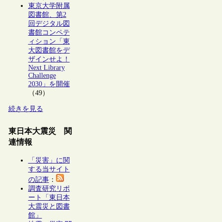
東京大学附属
図書館、第2
回デジタル図
書館コンペテ
ィション「東
大図書館をデ
ザインせよ！
Next Library
Challenge
2030」を開催
（49）
続きを見る
東日本大震災 関
連情報
「災害」に関
する当サイト
の記事
：
調査研究リポ
ート「東日本
大震災と図書
館」