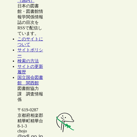
（国内）
日本の図書
館・図書館情
報学関係情報
誌の目次を
RSSで配信し
ています。
このサイトに
ついて
サイトポリシ
ー
検索の方法
サイトの更新
履歴
国立国会図書
館 関西館
図書館協力
課 調査情報
係
〒619-0287
京都府相楽郡
精華町精華台
8-1-3
chojo