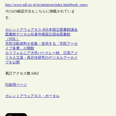
http://www.ndl.go.jp/jp/attention/index.html#web_repro
※(1)の確認方法もこちらに掲載されていま
す。
カレントアウェアネス-R
日本
国立図書館
議会
図書館
デジタル化
著作権
国立国会図書館
（NDL）
市民活動資料を収集・提供する「市民アーカ
イブ多摩」が開館
カリフォルニア大学バークレー校、日系アメ
リカ人立退・再定住研究のデジタルアーカイ
ブを公開
累計アクセス数:
6462
印刷用ページ
カレントアウェアネス・ポータル