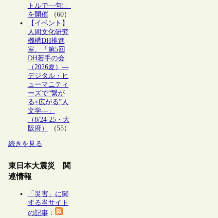
トルで一句!」
を開催
（60）
【イベント】
人間文化研究
機構DH推進
室、「第5回
DH若手の会
（2026夏）―
デジタル・ヒ
ューマニティ
ーズで“繋が
る×広がる”人
文学―」
（8/24-25・大
阪府）
（55）
続きを見る
東日本大震災 関
連情報
「災害」に関
する当サイト
の記事
：