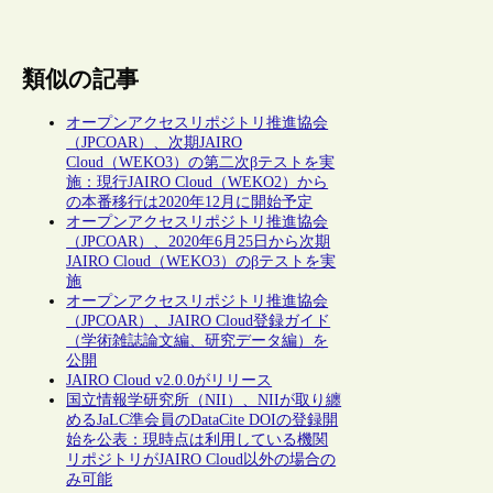
類似の記事
オープンアクセスリポジトリ推進協会
（JPCOAR）、次期JAIRO
Cloud（WEKO3）の第二次βテストを実
施：現行JAIRO Cloud（WEKO2）から
の本番移行は2020年12月に開始予定
オープンアクセスリポジトリ推進協会
（JPCOAR）、2020年6月25日から次期
JAIRO Cloud（WEKO3）のβテストを実
施
オープンアクセスリポジトリ推進協会
（JPCOAR）、JAIRO Cloud登録ガイド
（学術雑誌論文編、研究データ編）を
公開
JAIRO Cloud v2.0.0がリリース
国立情報学研究所（NII）、NIIが取り纏
めるJaLC準会員のDataCite DOIの登録開
始を公表：現時点は利用している機関
リポジトリがJAIRO Cloud以外の場合の
み可能