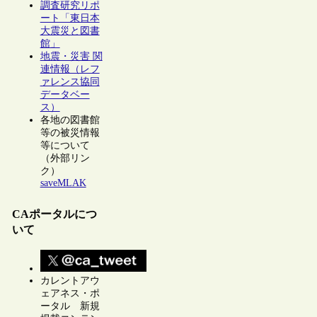
調査研究リポ
ート「東日本
大震災と図書
館」
地震・災害 関
連情報（レフ
ァレンス協同
データベー
ス）
各地の図書館
等の被災情報
等について
（外部リン
ク）
saveMLAK
CAポータルにつ
いて
カレントアウ
ェアネス・ポ
ータル 新規