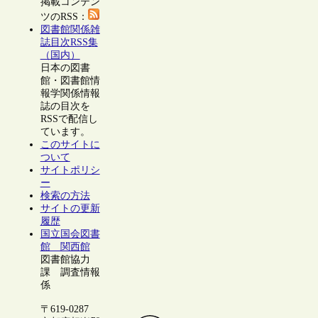
掲載コンテン
ツのRSS：
図書館関係雑
誌目次RSS集
（国内）
日本の図書
館・図書館情
報学関係情報
誌の目次を
RSSで配信し
ています。
このサイトに
ついて
サイトポリシ
ー
検索の方法
サイトの更新
履歴
国立国会図書
館 関西館
図書館協力
課 調査情報
係
〒619-0287