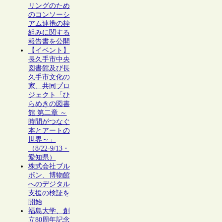
リングのため
のコンソーシ
アム連携の枠
組みに関する
報告書を公開
【イベント】
長久手市中央
図書館及び長
久手市文化の
家、共同プロ
ジェクト「ひ
らめきの図書
館 第二章 ～
時間がつなぐ
本とアートの
世界～」
（8/22-9/13・
愛知県）
株式会社ブル
ボン、博物館
へのデジタル
支援の検証を
開始
福島大学、創
立80周年記念