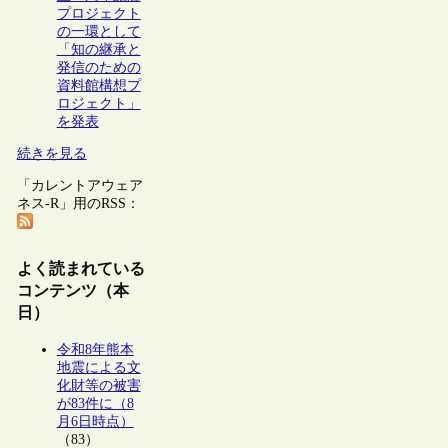
プロジェクト
の一環として
「知の継承と
発信のための
資料館構想プ
ロジェクト」
を発表
続きを見る
「カレントアウェア
ネス-R」用のRSS：
よく読まれている
コンテンツ（本
日）
令和8年熊本
地震による文
化財等の被害
が83件に（8
月6日時点）
（83）