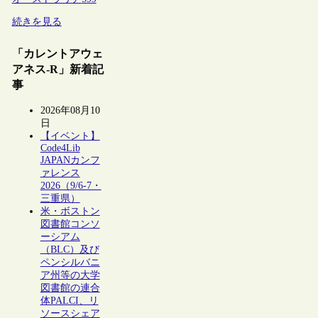
続きを見る
「カレントアウェ
アネス-R」新着記
事
2026年08月10
日
【イベント】
Code4Lib
JAPANカンフ
ァレンス
2026（9/6-7・
三重県）
米・ボストン
図書館コンソ
ーシアム
（BLC）及び
ペンシルバニ
ア州等の大学
図書館の連合
体PALCI、リ
ソースシェア