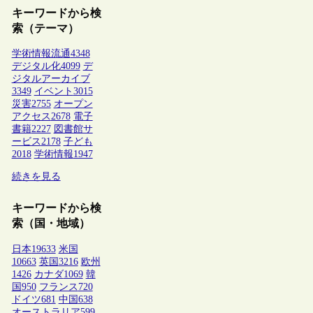
キーワードから検
索（テーマ）
学術情報流通
4348
デジタル化
4099
デ
ジタルアーカイブ
3349
イベント
3015
災害
2755
オープン
アクセス
2678
電子
書籍
2227
図書館サ
ービス
2178
子ども
2018
学術情報
1947
続きを見る
キーワードから検
索（国・地域）
日本
19633
米国
10663
英国
3216
欧州
1426
カナダ
1069
韓
国
950
フランス
720
ドイツ
681
中国
638
オーストラリア
599