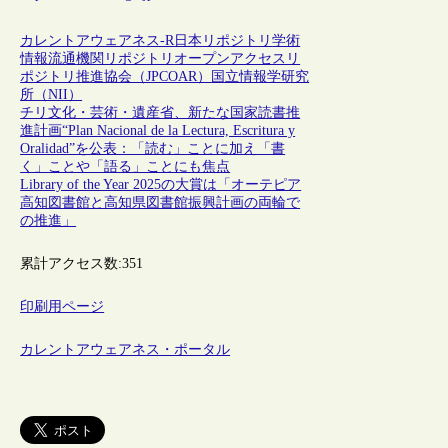
カレントアウェアネス-R
日本
リポジトリ
学術
情報流通
機関リポジトリ
オープンアクセスリ
ポジトリ推進協会（JPCOAR）
国立情報学研究
所（NII）
チリ文化・芸術・遺産省、新たな国家読書推
進計画“Plan Nacional de la Lectura, Escritura y
Oralidad”を公表：「読む」ことに加え「書
く」ことや「語る」ことにも焦点
Library of the Year 2025の大賞は「オーテピア
高知図書館と高知県図書館振興計画の両輪で
の推進」
累計アクセス数:
351
印刷用ページ
カレントアウェアネス・ポータル