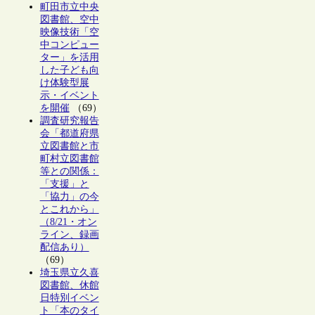
町田市立中央
図書館、空中
映像技術「空
中コンピュー
ター」を活用
した子ども向
け体験型展
示・イベント
を開催
（69）
調査研究報告
会「都道府県
立図書館と市
町村立図書館
等との関係：
「支援」と
「協力」の今
とこれから」
（8/21・オン
ライン、録画
配信あり）
（69）
埼玉県立久喜
図書館、休館
日特別イベン
ト「本のタイ