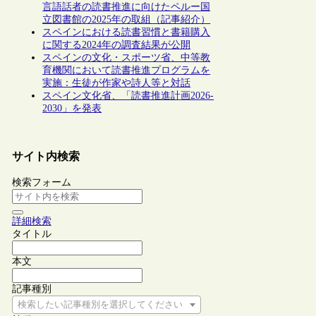
言語話者の読書推進に向けたペルー国
立図書館の2025年の取組（記事紹介）
スペインにおける読書習慣と書籍購入
に関する2024年の調査結果が公開
スペインの文化・スポーツ省、中等教
育機関において読書推進プログラムを
実施：生徒が作家や詩人等と対話
スペイン文化省、「読書推進計画2026-
2030」を発表
サイト内検索
検索フォーム
詳細検索
タイトル
本文
記事種別
検索したい記事種別を選択してください