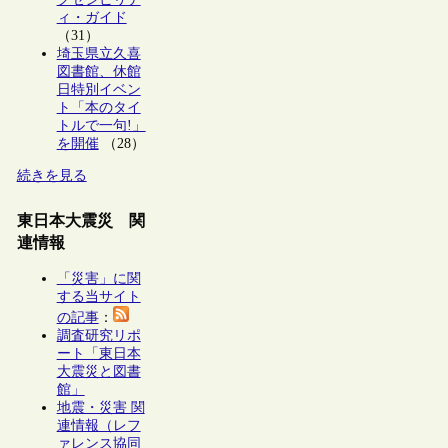
ィ・ガイド
（31）
埼玉県立久喜
図書館、休館
日特別イベン
ト「本のタイ
トルで一句!」
を開催
（28）
続きを見る
東日本大震災 関
連情報
「災害」に関
する当サイト
の記事
：
調査研究リポ
ート「東日本
大震災と図書
館」
地震・災害 関
連情報（レフ
ァレンス協同