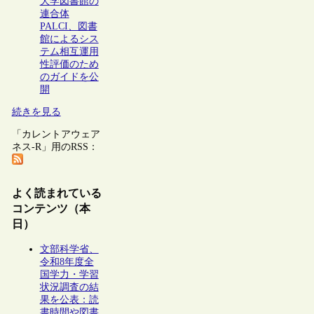
大学図書館の
連合体
PALCI、図書
館によるシス
テム相互運用
性評価のため
のガイドを公
開
続きを見る
「カレントアウェア
ネス-R」用のRSS：
よく読まれている
コンテンツ（本
日）
文部科学省、
令和8年度全
国学力・学習
状況調査の結
果を公表：読
書時間や図書