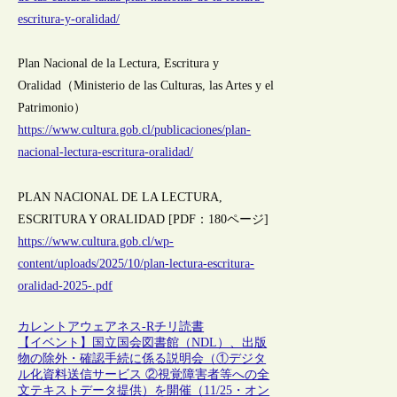
escritura-y-oralidad/
Plan Nacional de la Lectura, Escritura y
Oralidad（Ministerio de las Culturas, las Artes y el
Patrimonio）
https://www.cultura.gob.cl/publicaciones/plan-
nacional-lectura-escritura-oralidad/
PLAN NACIONAL DE LA LECTURA,
ESCRITURA Y ORALIDAD [PDF：180ページ]
https://www.cultura.gob.cl/wp-
content/uploads/2025/10/plan-lectura-escritura-
oralidad-2025-.pdf
カレントアウェアネス-R
チリ
読書
【イベント】国立国会図書館（NDL）、出版
物の除外・確認手続に係る説明会（①デジタ
ル化資料送信サービス ②視覚障害者等への全
文テキストデータ提供）を開催（11/25・オン