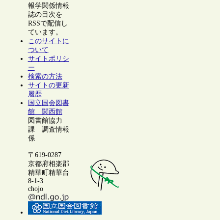
報学関係情報
誌の目次を
RSSで配信し
ています。
このサイトに
ついて
サイトポリシ
ー
検索の方法
サイトの更新
履歴
国立国会図書
館 関西館
図書館協力
課 調査情報
係
〒619-0287
京都府相楽郡
精華町精華台
8-1-3
chojo