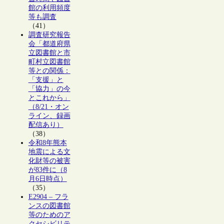
館の利用頻度
等も調査
（41）
調査研究報告
会「都道府県
立図書館と市
町村立図書館
等との関係：
「支援」と
「協力」の今
とこれから」
（8/21・オン
ライン、録画
配信あり）
（38）
令和8年熊本
地震による文
化財等の被害
が83件に（8
月6日時点）
（35）
E2904 – フラ
ンスの図書館
等のためのア
クセシビリテ