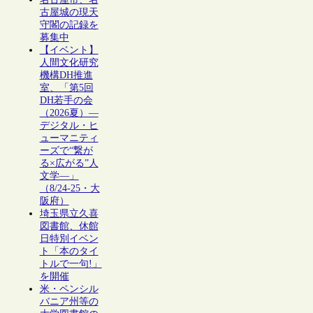
古屋城の現天
守閣の記録を
募集中
【イベント】
人間文化研究
機構DH推進
室、「第5回
DH若手の会
（2026夏）―
デジタル・ヒ
ューマニティ
ーズで“繋が
る×広がる”人
文学―」
（8/24-25・大
阪府）
埼玉県立久喜
図書館、休館
日特別イベン
ト「本のタイ
トルで一句!」
を開催
米・ペンシル
バニア州等の