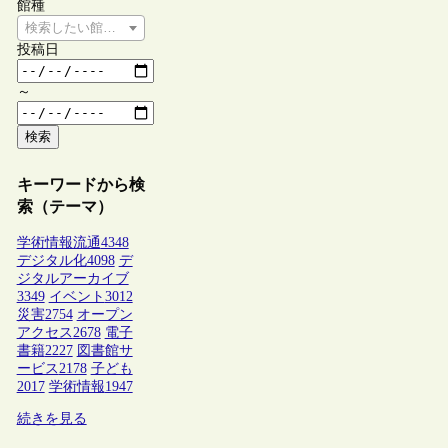
館種
検索したい館種を選択してください
投稿日
～
検索
キーワードから検
索（テーマ）
学術情報流通
4348
デジタル化
4098
デ
ジタルアーカイブ
3349
イベント
3012
災害
2754
オープン
アクセス
2678
電子
書籍
2227
図書館サ
ービス
2178
子ども
2017
学術情報
1947
続きを見る