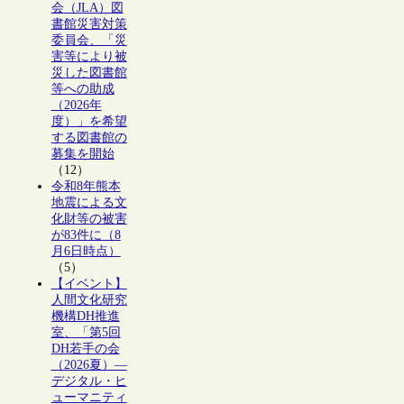
会（JLA）図
書館災害対策
委員会、「災
害等により被
災した図書館
等への助成
（2026年
度）」を希望
する図書館の
募集を開始
（12）
令和8年熊本
地震による文
化財等の被害
が83件に（8
月6日時点）
（5）
【イベント】
人間文化研究
機構DH推進
室、「第5回
DH若手の会
（2026夏）―
デジタル・ヒ
ューマニティ