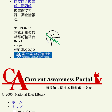
国立国会図書
館 関西館
図書館協力
課 調査情報
係
〒619-0287
京都府相楽郡
精華町精華台
8-1-3
chojo
© 2006- National Diet Library
ホーム
トップ