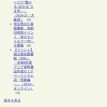
ーズで“繋が
る×広がる”人
文学―」
（8/24-25・大
阪府）
（4）
埼玉県立久喜
図書館、休館
日特別イベン
ト「本のタイ
トルで一句!」
を開催
（4）
【イベント】
国立国会図書
館（NDL）
「令和8年度
アジア資料書
誌作成セミナ
ー―ベトナム
語・実践編
―」（10/14・
オンライン）
（4）
続きを見る