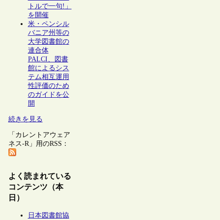
トルで一句!」
を開催
米・ペンシル
バニア州等の
大学図書館の
連合体
PALCI、図書
館によるシス
テム相互運用
性評価のため
のガイドを公
開
続きを見る
「カレントアウェア
ネス-R」用のRSS：
よく読まれている
コンテンツ（本
日）
日本図書館協