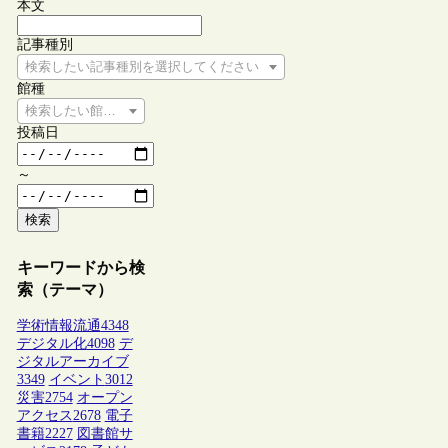
本文
記事種別
検索したい記事種別を選択してください
館種
検索したい館種を選択してください
投稿日
～
検索
キーワードから検
索（テーマ）
学術情報流通
4348
デジタル化
4098
デ
ジタルアーカイブ
3349
イベント
3012
災害
2754
オープン
アクセス
2678
電子
書籍
2227
図書館サ