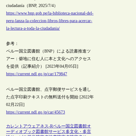
ciudadanía（BNP, 2025/7/4）
https://www.bnp.gob.pe/la-biblioteca-nacional-del-
peru-lanza-la-coleccion-libros-libres-para-acercar-
la-lectura-a-toda-la-ciudadania/
参考：
ペルー国立図書館（BNP）による読書推進ツ
アー：僻地に住む人に本と文化へのアクセス
を提供（記事紹介） [2023年04月05日]
https://current.ndl.go.jp/car/179847
ペルー国立図書館、点字郵便サービスを通し
た点字印刷テキストの無料送付を開始 [2022年
02月22日]
https://current.ndl.go.jp/car/45673
カレントアウェアネス-R
ペルー
国立図書館
オ
ーディオブック
図書館サービス
多文化・多言