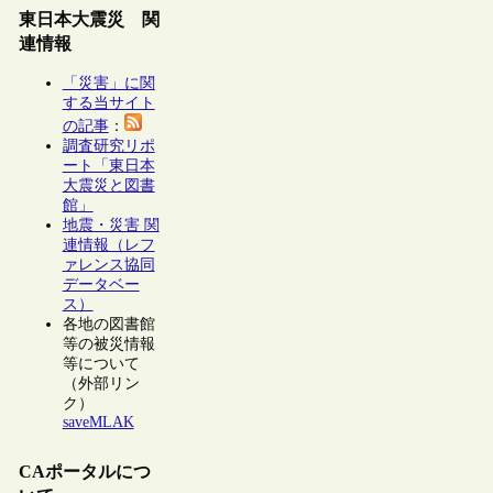
東日本大震災 関
連情報
「災害」に関
する当サイト
の記事
：
調査研究リポ
ート「東日本
大震災と図書
館」
地震・災害 関
連情報（レフ
ァレンス協同
データベー
ス）
各地の図書館
等の被災情報
等について
（外部リン
ク）
saveMLAK
CAポータルにつ