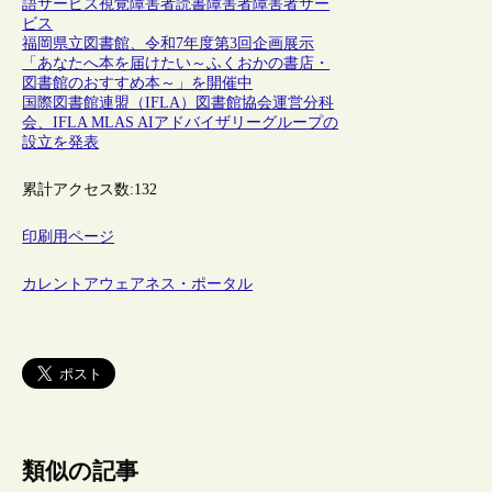
語サービス
視覚障害者
読書
障害者
障害者サー
ビス
福岡県立図書館、令和7年度第3回企画展示
「あなたへ本を届けたい～ふくおかの書店・
図書館のおすすめ本～」を開催中
国際図書館連盟（IFLA）図書館協会運営分科
会、IFLA MLAS AIアドバイザリーグループの
設立を発表
累計アクセス数:
132
印刷用ページ
カレントアウェアネス・ポータル
類似の記事