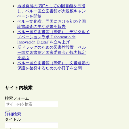
地域発展の“種”としての図書館を目指
し、ペルー国立図書館が大規模キャン
ペーンを開始
ペルー文化省、同国における初の全国
読書調査の主な結果を報告
ペルー国立図書館（BNP）、デジタルイ
ノベーションラボ“Laboratorio de
Innovación Digital”を立ち上げ
反ドラッグのための図書館設置 ペル
ー国立図書館と国家委員会が協力協定
を結ぶ
ペルー国立図書館（BNP）、文書遺産の
保護を啓発するための小冊子を公開
サイト内検索
検索フォーム
詳細検索
タイトル