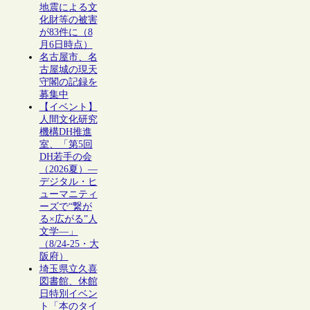
地震による文
化財等の被害
が83件に（8
月6日時点）
名古屋市、名
古屋城の現天
守閣の記録を
募集中
【イベント】
人間文化研究
機構DH推進
室、「第5回
DH若手の会
（2026夏）―
デジタル・ヒ
ューマニティ
ーズで“繋が
る×広がる”人
文学―」
（8/24-25・大
阪府）
埼玉県立久喜
図書館、休館
日特別イベン
ト「本のタイ