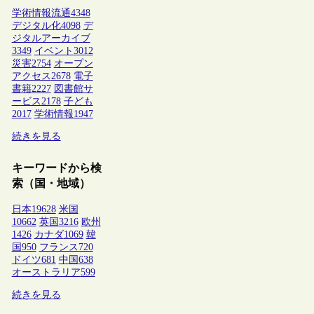
学術情報流通
4348
デジタル化
4098
デ
ジタルアーカイブ
3349
イベント
3012
災害
2754
オープン
アクセス
2678
電子
書籍
2227
図書館サ
ービス
2178
子ども
2017
学術情報
1947
続きを見る
キーワードから検
索（国・地域）
日本
19628
米国
10662
英国
3216
欧州
1426
カナダ
1069
韓
国
950
フランス
720
ドイツ
681
中国
638
オーストラリア
599
続きを見る