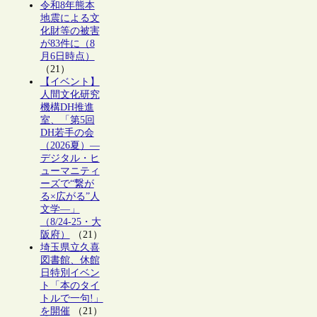
令和8年熊本
地震による文
化財等の被害
が83件に（8
月6日時点）
（21）
【イベント】
人間文化研究
機構DH推進
室、「第5回
DH若手の会
（2026夏）―
デジタル・ヒ
ューマニティ
ーズで“繋が
る×広がる”人
文学―」
（8/24-25・大
阪府）
（21）
埼玉県立久喜
図書館、休館
日特別イベン
ト「本のタイ
トルで一句!」
を開催
（21）