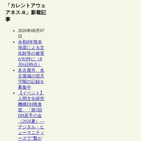
「カレントアウェ
アネス-R」新着記
事
2026年08月07
日
令和8年熊本
地震による文
化財等の被害
が83件に（8
月6日時点）
名古屋市、名
古屋城の現天
守閣の記録を
募集中
【イベント】
人間文化研究
機構DH推進
室、「第5回
DH若手の会
（2026夏）―
デジタル・ヒ
ューマニティ
ーズで“繋が