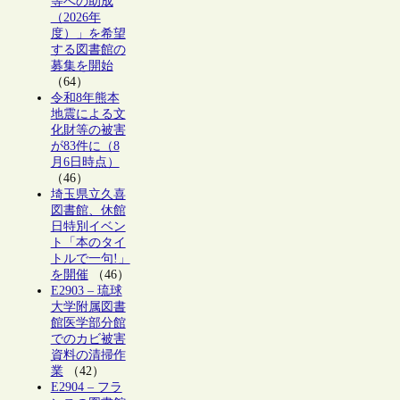
等への助成
（2026年
度）」を希望
する図書館の
募集を開始
（64）
令和8年熊本
地震による文
化財等の被害
が83件に（8
月6日時点）
（46）
埼玉県立久喜
図書館、休館
日特別イベン
ト「本のタイ
トルで一句!」
を開催
（46）
E2903 – 琉球
大学附属図書
館医学部分館
でのカビ被害
資料の清掃作
業
（42）
E2904 – フラ