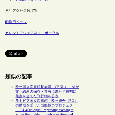
累計アクセス数:
175
印刷用ページ
カレントアウェアネス・ポータル
類似の記事
欧州国立図書館長会議（CENL）、AIが
文化遺産の保存・共有に果たす役割に
焦点を当てた刊行物を公表
ラトビア国立図書館、欧州連合（EU）
の助成を受けた国際協力プロジェク
ト“EU4Dialogue: Improving exchanges
across the divide through education and