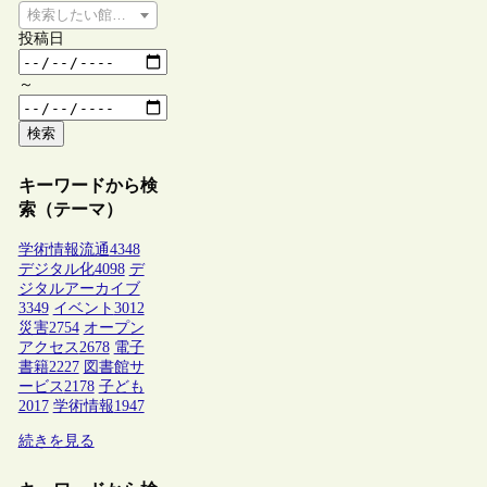
検索したい館種を選択してください
投稿日
～
検索
キーワードから検
索（テーマ）
学術情報流通
4348
デジタル化
4098
デ
ジタルアーカイブ
3349
イベント
3012
災害
2754
オープン
アクセス
2678
電子
書籍
2227
図書館サ
ービス
2178
子ども
2017
学術情報
1947
続きを見る