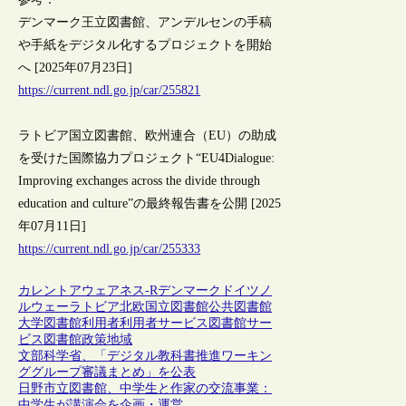
デンマーク王立図書館、アンデルセンの手稿
や手紙をデジタル化するプロジェクトを開始
へ [2025年07月23日]
https://current.ndl.go.jp/car/255821
ラトビア国立図書館、欧州連合（EU）の助成
を受けた国際協力プロジェクト“EU4Dialogue:
Improving exchanges across the divide through
education and culture”の最終報告書を公開 [2025
年07月11日]
https://current.ndl.go.jp/car/255333
カレントアウェアネス-R
デンマーク
ドイツ
ノ
ルウェー
ラトビア
北欧
国立図書館
公共図書館
大学図書館
利用者
利用者サービス
図書館サー
ビス
図書館政策
地域
文部科学省、「デジタル教科書推進ワーキン
ググループ審議まとめ」を公表
日野市立図書館、中学生と作家の交流事業：
中学生が講演会を企画・運営