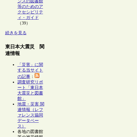
ンスの図書館
等のためのア
クセシビリテ
ィ・ガイド
（39）
続きを見る
東日本大震災 関
連情報
「災害」に関
する当サイト
の記事
：
調査研究リポ
ート「東日本
大震災と図書
館」
地震・災害 関
連情報（レフ
ァレンス協同
データベー
ス）
各地の図書館