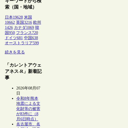
キーワードから検
索（国・地域）
日本
19628
米国
10662
英国
3216
欧州
1426
カナダ
1069
韓
国
950
フランス
720
ドイツ
681
中国
638
オーストラリア
599
続きを見る
「カレントアウェ
アネス-R」新着記
事
2026年08月07
日
令和8年熊本
地震による文
化財等の被害
が83件に（8
月6日時点）
名古屋市、名