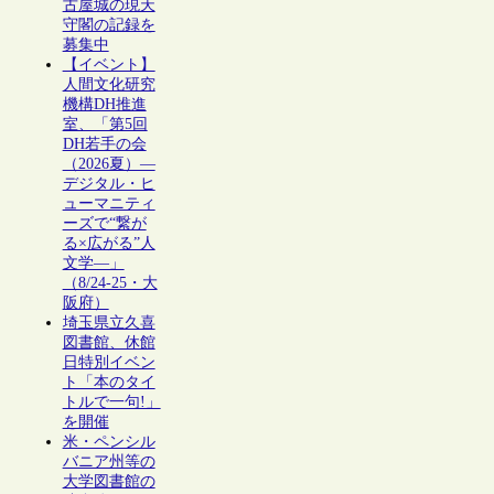
古屋城の現天
守閣の記録を
募集中
【イベント】
人間文化研究
機構DH推進
室、「第5回
DH若手の会
（2026夏）―
デジタル・ヒ
ューマニティ
ーズで“繋が
る×広がる”人
文学―」
（8/24-25・大
阪府）
埼玉県立久喜
図書館、休館
日特別イベン
ト「本のタイ
トルで一句!」
を開催
米・ペンシル
バニア州等の
大学図書館の