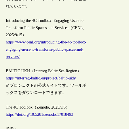
れています。
Introducing the 4C Toolbox: Engaging Users to
Transform Public Spaces and Services（CENL,
2025/9/15）
https://www.cenl.org/introducing-the-4c-toolbox-
engaging-users-to-transform-public-spaces-and-
services/
BALTIC UKH（Interreg Baltic Sea Region）
https://interreg-baltic.eu/project/baltic-ukh/
※プロジェクトの公式サイトです。ツールボ
ックスをダウンロードできます。
The 4C Toolbox（Zenodo, 2025/9/5）
https://doi.org/10.5281/zenodo.17018493
参考：