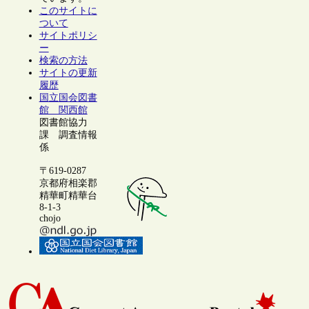
このサイトに
ついて
サイトポリシ
ー
検索の方法
サイトの更新
履歴
国立国会図書
館 関西館
図書館協力
課 調査情報
係
〒619-0287
京都府相楽郡
精華町精華台
8-1-3
chojo