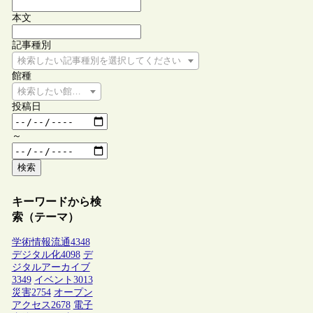
本文
記事種別
検索したい記事種別を選択してください
館種
検索したい館種を選択してください
投稿日
～
検索
キーワードから検
索（テーマ）
学術情報流通
4348
デジタル化
4098
デ
ジタルアーカイブ
3349
イベント
3013
災害
2754
オープン
アクセス
2678
電子