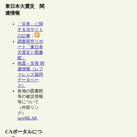
東日本大震災 関
連情報
「災害」に関
する当サイト
の記事
：
調査研究リポ
ート「東日本
大震災と図書
館」
地震・災害 関
連情報（レフ
ァレンス協同
データベー
ス）
各地の図書館
等の被災情報
等について
（外部リン
ク）
saveMLAK
CAポータルにつ