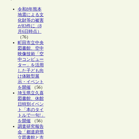
令和8年熊本
地震による文
化財等の被害
が83件に（8
月6日時点）
（76）
町田市立中央
図書館、空中
映像技術「空
中コンピュー
ター」を活用
した子ども向
け体験型展
示・イベント
を開催
（56）
埼玉県立久喜
図書館、休館
日特別イベン
ト「本のタイ
トルで一句!」
を開催
（56）
調査研究報告
会「都道府県
立図書館と市