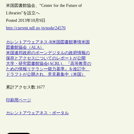
米国図書館協会、“Center for the Future of
Libraries”を設立へ
Posted 2013年10月9日
http://current.ndl.go.jp/node/24570
カレントアウェアネス-R
米国
図書館事情
米国
図書館協会（ALA）
米国連邦政府のボーンデジタルの政府情報の
保存とアクセスについてのレポートが公開
大学・研究図書館協会(ACRL)、『高等教育の
ための情報リテラシー能力基準』を改訂中、
ドラフトが公開され、意見募集中（米国）
累計アクセス数:
1677
印刷用ページ
カレントアウェアネス・ポータル