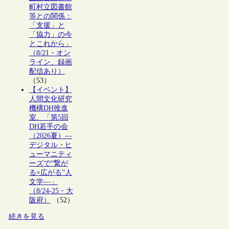
町村立図書館
等との関係：
「支援」と
「協力」の今
とこれから」
（8/21・オン
ライン、録画
配信あり）
（53）
【イベント】
人間文化研究
機構DH推進
室、「第5回
DH若手の会
（2026夏）―
デジタル・ヒ
ューマニティ
ーズで“繋が
る×広がる”人
文学―」
（8/24-25・大
阪府）
（52）
続きを見る