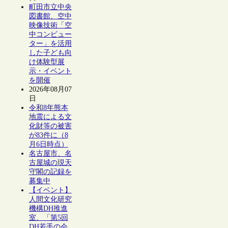
町田市立中央
図書館、空中
映像技術「空
中コンピュー
ター」を活用
した子ども向
け体験型展
示・イベント
を開催
2026年08月07
日
令和8年熊本
地震による文
化財等の被害
が83件に（8
月6日時点）
名古屋市、名
古屋城の現天
守閣の記録を
募集中
【イベント】
人間文化研究
機構DH推進
室、「第5回
DH若手の会