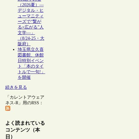
（2026夏）―
デジタル・ヒ
ューマニティ
ーズで“繋が
る×広がる”人
文学―」
（8/24-25・大
阪府）
埼玉県立久喜
図書館、休館
日特別イベン
ト「本のタイ
トルで一句!」
を開催
続きを見る
「カレントアウェア
ネス-R」用のRSS：
よく読まれている
コンテンツ（本
日）