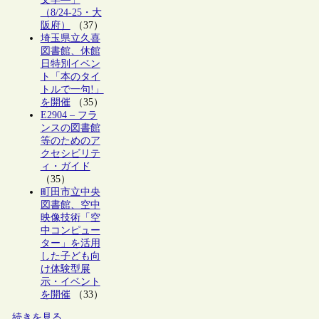
（8/24-25・大
阪府）
（37）
埼玉県立久喜
図書館、休館
日特別イベン
ト「本のタイ
トルで一句!」
を開催
（35）
E2904 – フラ
ンスの図書館
等のためのア
クセシビリテ
ィ・ガイド
（35）
町田市立中央
図書館、空中
映像技術「空
中コンピュー
ター」を活用
した子ども向
け体験型展
示・イベント
を開催
（33）
続きを見る