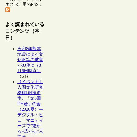
ネス-R」用のRSS：
よく読まれている
コンテンツ（本
日）
令和8年熊本
地震による文
化財等の被害
が83件に（8
月6日時点）
（54）
【イベント】
人間文化研究
機構DH推進
室、「第5回
DH若手の会
（2026夏）―
デジタル・ヒ
ューマニティ
ーズで“繋が
る×広がる”人
文学―」