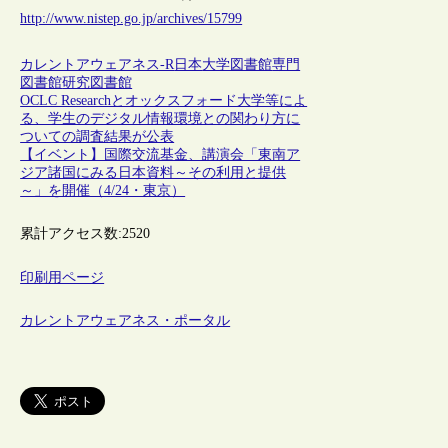
http://www.nistep.go.jp/archives/15799
カレントアウェアネス-R
日本
大学図書館
専門
図書館
研究図書館
OCLC Researchとオックスフォード大学等によ
る、学生のデジタル情報環境との関わり方に
ついての調査結果が公表
【イベント】国際交流基金、講演会「東南ア
ジア諸国にみる日本資料～その利用と提供
～」を開催（4/24・東京）
累計アクセス数:
2520
印刷用ページ
カレントアウェアネス・ポータル