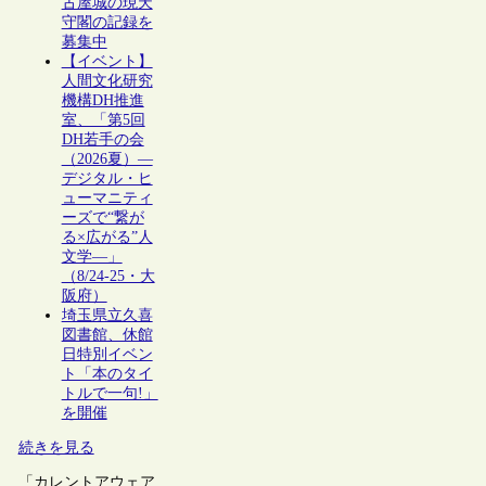
古屋城の現天
守閣の記録を
募集中
【イベント】
人間文化研究
機構DH推進
室、「第5回
DH若手の会
（2026夏）―
デジタル・ヒ
ューマニティ
ーズで“繋が
る×広がる”人
文学―」
（8/24-25・大
阪府）
埼玉県立久喜
図書館、休館
日特別イベン
ト「本のタイ
トルで一句!」
を開催
続きを見る
「カレントアウェア