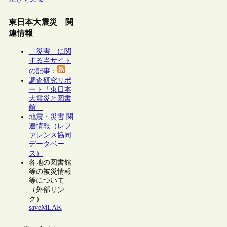
東日本大震災 関
連情報
「災害」に関
する当サイト
の記事
：
調査研究リポ
ート「東日本
大震災と図書
館」
地震・災害 関
連情報（レフ
ァレンス協同
データベー
ス）
各地の図書館
等の被災情報
等について
（外部リン
ク）
saveMLAK