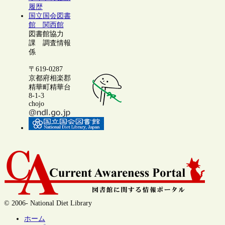
履歴
国立国会図書
館 関西館
図書館協力
課 調査情報
係
〒619-0287
京都府相楽郡
精華町精華台
8-1-3
chojo
© 2006- National Diet Library
ホーム