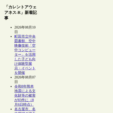
「カレントアウェ
アネス-R」新着記
事
2026年08月10
日
町田市立中央
図書館、空中
映像技術「空
中コンピュー
ター」を活用
した子ども向
け体験型展
示・イベント
を開催
2026年08月07
日
令和8年熊本
地震による文
化財等の被害
が83件に（8
月6日時点）
名古屋市、名