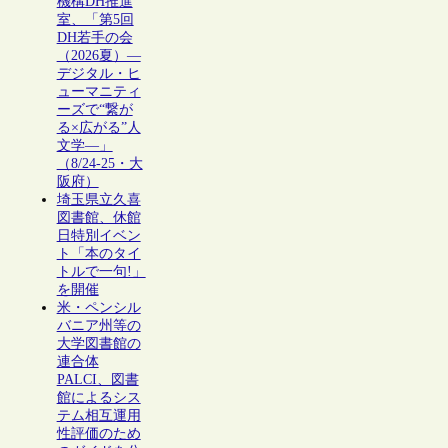
機構DH推進
室、「第5回
DH若手の会
（2026夏）―
デジタル・ヒ
ューマニティ
ーズで“繋が
る×広がる”人
文学―」
（8/24-25・大
阪府）
埼玉県立久喜
図書館、休館
日特別イベン
ト「本のタイ
トルで一句!」
を開催
米・ペンシル
バニア州等の
大学図書館の
連合体
PALCI、図書
館によるシス
テム相互運用
性評価のため