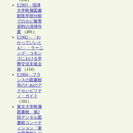
E2903 – 琉球
大学附属図書
館医学部分館
でのカビ被害
資料の清掃作
業
（491）
E2902 – 「わ
かっていいと
も!」：ラーニ
ング・コモン
ズにおける学
際交流支援企
画
（114）
E2904 – フラ
ンスの図書館
等のためのア
クセシビリテ
ィ・ガイド
（101）
東京大学附属
図書館、第2
回デジタル図
書館コンペテ
ィション「東