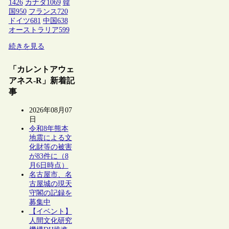
1426
カナダ
1069
韓
国
950
フランス
720
ドイツ
681
中国
638
オーストラリア
599
続きを見る
「カレントアウェ
アネス-R」新着記
事
2026年08月07
日
令和8年熊本
地震による文
化財等の被害
が83件に（8
月6日時点）
名古屋市、名
古屋城の現天
守閣の記録を
募集中
【イベント】
人間文化研究