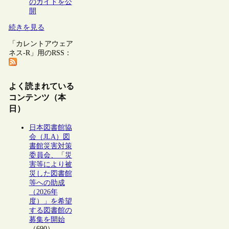
のガイドを公
開
続きを見る
「カレントアウェア
ネス-R」用のRSS：
よく読まれている
コンテンツ（本
日）
日本図書館協
会（JLA）図
書館災害対策
委員会、「災
害等により被
災した図書館
等への助成
（2026年
度）」を希望
する図書館の
募集を開始
（690）