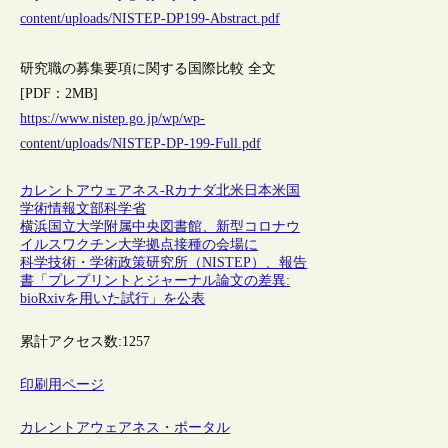
content/uploads/NISTEP-DP199-Abstract.pdf
研究職の募集要項に関する国際比較 全文
[PDF：2MB]
https://www.nistep.go.jp/wp/wp-
content/uploads/NISTEP-DP-199-Full.pdf
カレントアウェアネス-R
カナダ
北米
日本
米国
学術情報
文部科学省
横浜国立大学附属中央図書館、新型コロナウ
イルスワクチン大学拠点接種の会場に
科学技術・学術政策研究所（NISTEP）、報告
書「プレプリントとジャーナル論文の差異:
bioRxivを用いた試行」を公表
累計アクセス数:
1257
印刷用ページ
カレントアウェアネス・ポータル