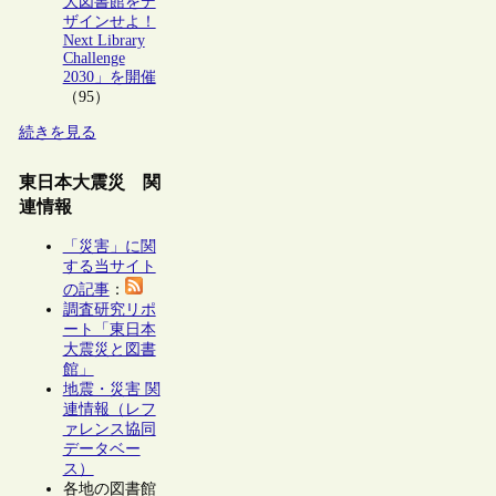
大図書館をデ
ザインせよ！
Next Library
Challenge
2030」を開催
（95）
続きを見る
東日本大震災 関
連情報
「災害」に関
する当サイト
の記事
：
調査研究リポ
ート「東日本
大震災と図書
館」
地震・災害 関
連情報（レフ
ァレンス協同
データベー
ス）
各地の図書館