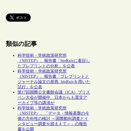
類似の記事
科学技術・学術政策研究所
（NISTEP）、報告書「bioRxivに着目し
たプレプリントの分析」を公表
科学技術・学術政策研究所
（NISTEP）、報告書「プレプリントと
ジャーナル論文の差異: bioRxivを用いた
試行」を公表
第17回国際公文書館会議（ICA）ブリス
ベン大会が開催中、日本からも震災ア
ーカイブ等の講演が
科学技術・学術政策研究所
（NISTEP）、「データ・情報基盤の今
後の方向性の検討 ～国際動向調査とイ
ンタビュー調査を踏まえて～」の報告
書を公開