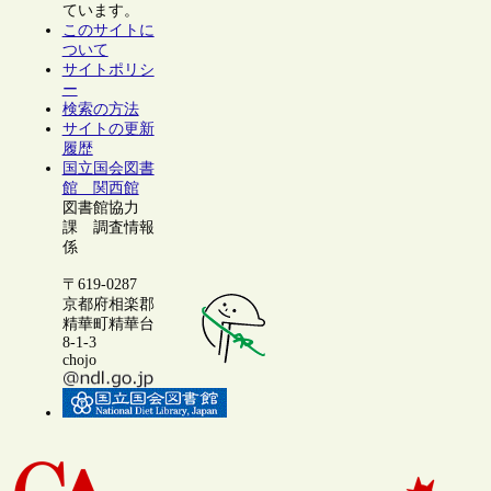
ています。
このサイトに
ついて
サイトポリシ
ー
検索の方法
サイトの更新
履歴
国立国会図書
館 関西館
図書館協力
課 調査情報
係
〒619-0287
京都府相楽郡
精華町精華台
8-1-3
chojo