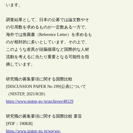
います。
調査結果として、日本の公募では論文数やそ
の引用数を求めるものが一定数ある一方で、
海外では推薦書（Reference Letter）を求めるも
のが相対的に多いとしています。その上で、
このような差異が頭脳循環など国際的な人材
流動を考えるに当たり重要となる可能性を指
摘しています。
研究職の募集要項に関する国際比較
[DISCUSSION PAPER No.199]公表について
（NISTEP, 2021/8/20）
https://www.nistep.go.jp/archives/48129
研究職の募集要項に関する国際比較 要旨
[PDF：190KB]
https://www.nistep.go.jp/wp/wp-