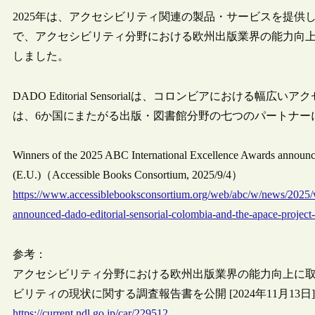
2025年は、アクセシビリティ関連の製品・サービスを提供しているコロ
で、アクセシビリティ分野における欧州出版業界の能力向上
しました。
DADO Editorial Sensorialは、コロンビアにおけ
は、6か国にまたがる出版・図書館分野の七つのパートナー
Winners of the 2025 ABC International Excellence Awards announ
(E.U.)（Accessible Books Consortium, 2025/9/4）
https://www.accessiblebooksconsortium.org/web/abc/w/news/2025/wi
announced-dado-editorial-sensorial-colombia-and-the-apace-project-
参考：
アクセシビリティ分野における欧州出版業界の能力向上に取
ビリティの現状に関する調査報告書を公開 [2024年11月13日]
https://current.ndl.go.jp/car/229512