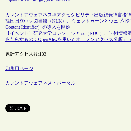
カレントアウェアネス-R
アクセシビリティ
出版
視覚障害者
韓国国立中央図書館（NLK）、ウェブトゥーンとウェブ小説に対
Content Identifier）の導入を開始
【イベント】研究大学コンソーシアム（RUC）、学術情報
もたらすもの：OpenAlexを用いたオープンアクセス分析」（
累計アクセス数:
133
印刷用ページ
カレントアウェアネス・ポータル