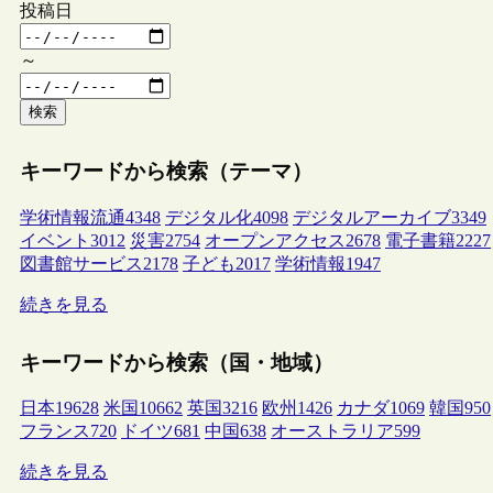
投稿日
～
検索
キーワードから検索（テーマ）
学術情報流通
4348
デジタル化
4098
デジタルアーカイブ
3349
イベント
3012
災害
2754
オープンアクセス
2678
電子書籍
2227
図書館サービス
2178
子ども
2017
学術情報
1947
続きを見る
キーワードから検索（国・地域）
日本
19628
米国
10662
英国
3216
欧州
1426
カナダ
1069
韓国
950
フランス
720
ドイツ
681
中国
638
オーストラリア
599
続きを見る