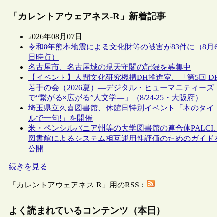
「カレントアウェアネス-R」新着記事
2026年08月07日
令和8年熊本地震による文化財等の被害が83件に（8月
日時点）
名古屋市、名古屋城の現天守閣の記録を募集中
【イベント】人間文化研究機構DH推進室、「第5回 D
若手の会（2026夏）―デジタル・ヒューマニティーズ
で“繋がる×広がる”人文学―」（8/24-25・大阪府）
埼玉県立久喜図書館、休館日特別イベント「本のタイ
ルで一句!」を開催
米・ペンシルバニア州等の大学図書館の連合体PALCI
図書館によるシステム相互運用性評価のためのガイド
公開
続きを見る
「カレントアウェアネス-R」用のRSS：
よく読まれているコンテンツ（本日）