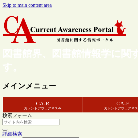
Skip to main content area
図書館界、図書館情報学に関
す。
メインメニュー
CA-R
CA-E
カレントアウェアネス-R
カレントアウェアネス
検索フォーム
詳細検索