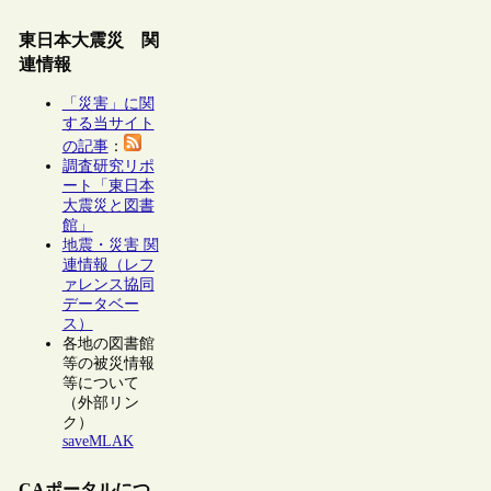
東日本大震災 関
連情報
「災害」に関
する当サイト
の記事
：
調査研究リポ
ート「東日本
大震災と図書
館」
地震・災害 関
連情報（レフ
ァレンス協同
データベー
ス）
各地の図書館
等の被災情報
等について
（外部リン
ク）
saveMLAK
CAポータルにつ