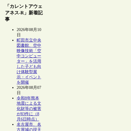
「カレントアウェ
アネス-R」新着記
事
2026年08月10
日
町田市立中央
図書館、空中
映像技術「空
中コンピュー
ター」を活用
した子ども向
け体験型展
示・イベント
を開催
2026年08月07
日
令和8年熊本
地震による文
化財等の被害
が83件に（8
月6日時点）
名古屋市、名
古屋城の現天