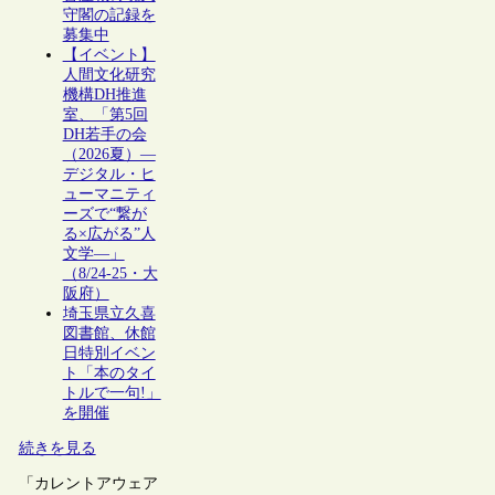
守閣の記録を
募集中
【イベント】
人間文化研究
機構DH推進
室、「第5回
DH若手の会
（2026夏）―
デジタル・ヒ
ューマニティ
ーズで“繋が
る×広がる”人
文学―」
（8/24-25・大
阪府）
埼玉県立久喜
図書館、休館
日特別イベン
ト「本のタイ
トルで一句!」
を開催
続きを見る
「カレントアウェア