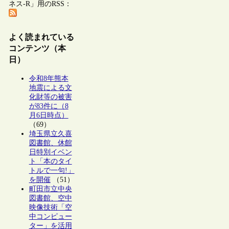
ネス-R」用のRSS：
よく読まれている
コンテンツ（本
日）
令和8年熊本
地震による文
化財等の被害
が83件に（8
月6日時点）
（69）
埼玉県立久喜
図書館、休館
日特別イベン
ト「本のタイ
トルで一句!」
を開催
（51）
町田市立中央
図書館、空中
映像技術「空
中コンピュー
ター」を活用