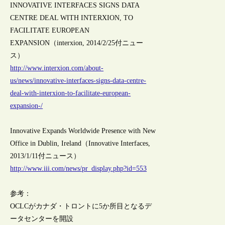
INNOVATIVE INTERFACES SIGNS DATA
CENTRE DEAL WITH INTERXION, TO
FACILITATE EUROPEAN
EXPANSION（interxion, 2014/2/25付ニュー
ス）
http://www.interxion.com/about-
us/news/innovative-interfaces-signs-data-centre-
deal-with-interxion-to-facilitate-european-
expansion-/
Innovative Expands Worldwide Presence with New
Office in Dublin, Ireland（Innovative Interfaces,
2013/1/11付ニュース）
http://www.iii.com/news/pr_display.php?id=553
参考：
OCLCがカナダ・トロントに5か所目となるデ
ータセンターを開設