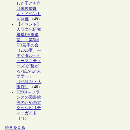
した子ども向
け体験型展
示・イベント
を開催
（49）
【イベント】
人間文化研究
機構DH推進
室、「第5回
DH若手の会
（2026夏）―
デジタル・ヒ
ューマニティ
ーズで“繋が
る×広がる”人
文学―」
（8/24-25・大
阪府）
（48）
E2904 – フラ
ンスの図書館
等のためのア
クセシビリテ
ィ・ガイド
（41）
続きを見る