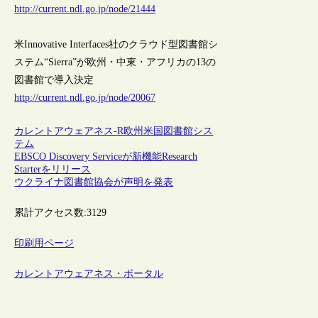
http://current.ndl.go.jp/node/21444
米Innovative Interfaces社のクラウド型図書館シ
ステム“Sierra”が欧州・中東・アフリカの13の
図書館で導入決定
http://current.ndl.go.jp/node/20067
カレントアウェアネス-R
欧州
米国
図書館シス
テム
EBSCO Discovery Serviceが新機能Research
Starterをリリース
ウクライナ図書館協会が声明を発表
累計アクセス数:
3129
印刷用ページ
カレントアウェアネス・ポータル