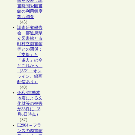
果を公表：読
書時間や図書
館の利用頻度
等も調査
（45）
調査研究報告
会「都道府県
立図書館と市
町村立図書館
等との関係：
「支援」と
「協力」の今
とこれから」
（8/21・オン
ライン、録画
配信あり）
（40）
令和8年熊本
地震による文
化財等の被害
が83件に（8
月6日時点）
（37）
E2904 – フラ
ンスの図書館