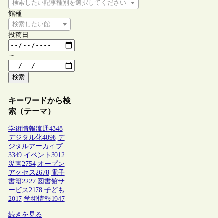
検索したい記事種別を選択してください
館種
検索したい館種を選択してください
投稿日
～
検索
キーワードから検
索（テーマ）
学術情報流通
4348
デジタル化
4098
デ
ジタルアーカイブ
3349
イベント
3012
災害
2754
オープン
アクセス
2678
電子
書籍
2227
図書館サ
ービス
2178
子ども
2017
学術情報
1947
続きを見る