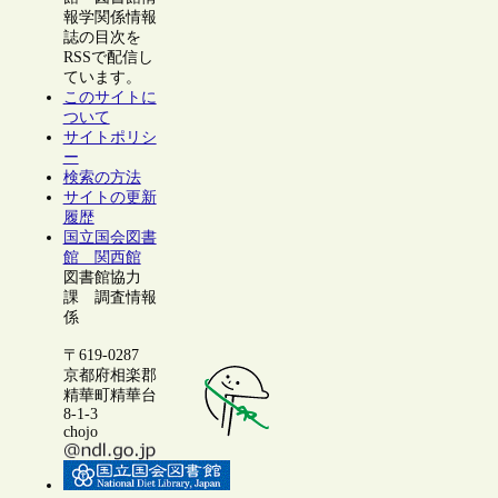
報学関係情報
誌の目次を
RSSで配信し
ています。
このサイトに
ついて
サイトポリシ
ー
検索の方法
サイトの更新
履歴
国立国会図書
館 関西館
図書館協力
課 調査情報
係
〒619-0287
京都府相楽郡
精華町精華台
8-1-3
chojo