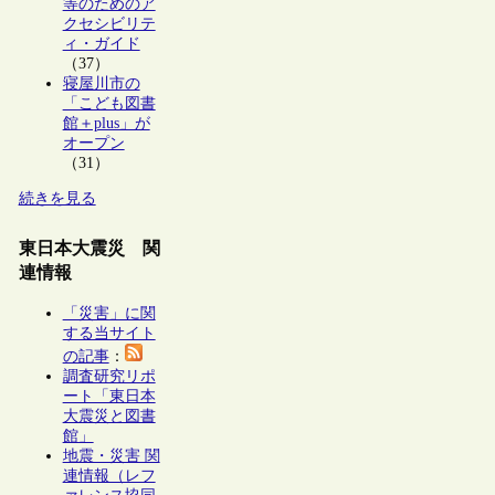
等のためのア
クセシビリテ
ィ・ガイド
（37）
寝屋川市の
「こども図書
館＋plus」が
オープン
（31）
続きを見る
東日本大震災 関
連情報
「災害」に関
する当サイト
の記事
：
調査研究リポ
ート「東日本
大震災と図書
館」
地震・災害 関
連情報（レフ