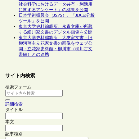
社会科学におけるデータ共有・利活用
に関するアンケート」の結果を公開
日本学術振興会（JSPS）、「JDCat分析
ツール」を公開
東京大学史料編纂所、永青文庫が所蔵
する細川家文書のデジタル画像を公開
東京大学史料編纂所、大友家文書・旧
柳河藩主立花家文書の画像をウェブ公
開：立花家史料館・柳川市（柳川古文
書館）との連携
サイト内検索
検索フォーム
詳細検索
タイトル
本文
記事種別