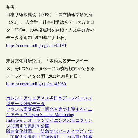
参考：
日本学術振興会（JSPS）・国立情報学研究所
（NII）、人文学・社会科学総合データカタロ
グ「JDCat」の本格運用を開始：人文学分野の
データを追加 [2021年11月18日]
https://current.ndl.go.jp/car/45193
奈良文化財研究所、「木簡人名データベー
ス」等8つのデータベースの横断検索ができる
データベースを公開 [2022年04月14日]
https://current.ndl.go.jp/car/45989
カレントアウェアネス-R
日本
データベース
メ
タデータ
研究データ
フランス高等教育・研究省等が主導するイニ
シアティブ“Open Science Monitoring
Initiative”、オープンサイエンスのモニタリン
グに関する原則を公開
阪急文化財団、「阪急文化アーカイブズ」で
「宝塚少女歌劇（宝塚歌劇）」の写真が検索