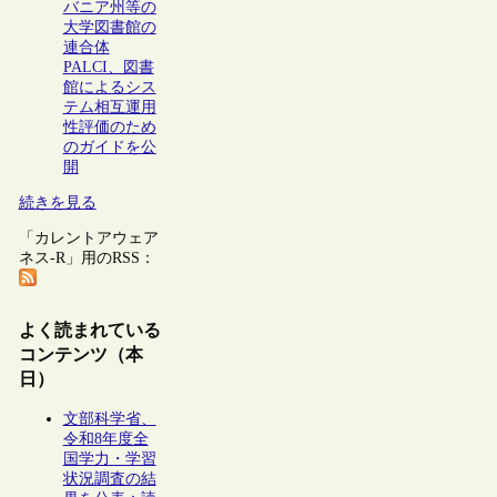
バニア州等の
大学図書館の
連合体
PALCI、図書
館によるシス
テム相互運用
性評価のため
のガイドを公
開
続きを見る
「カレントアウェア
ネス-R」用のRSS：
よく読まれている
コンテンツ（本
日）
文部科学省、
令和8年度全
国学力・学習
状況調査の結