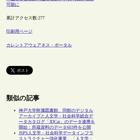
可能に
累計アクセス数:
277
印刷用ページ
カレントアウェアネス・ポータル
類似の記事
神戸大学附属図書館、同館のデジタル
アーカイブと人文学・社会科学総合デ
ータカタログ「JDCat」のデータ連携を
開始：所蔵資料のデータ603件を公開
JSPS人文学・社会科学データインフラ
ストラクチャー強化事業、「人文学・