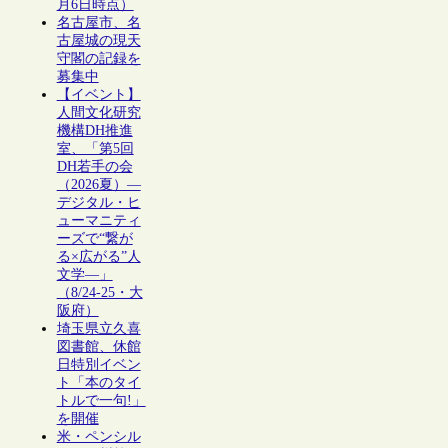
月6日時点）
名古屋市、名
古屋城の現天
守閣の記録を
募集中
【イベント】
人間文化研究
機構DH推進
室、「第5回
DH若手の会
（2026夏）―
デジタル・ヒ
ューマニティ
ーズで“繋が
る×広がる”人
文学―」
（8/24-25・大
阪府）
埼玉県立久喜
図書館、休館
日特別イベン
ト「本のタイ
トルで一句!」
を開催
米・ペンシル