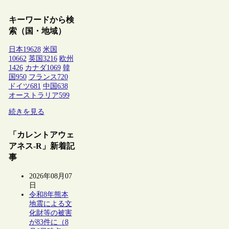
キーワードから検
索（国・地域）
日本
19628
米国
10662
英国
3216
欧州
1426
カナダ
1069
韓
国
950
フランス
720
ドイツ
681
中国
638
オーストラリア
599
続きを見る
「カレントアウェ
アネス-R」新着記
事
2026年08月07
日
令和8年熊本
地震による文
化財等の被害
が83件に（8