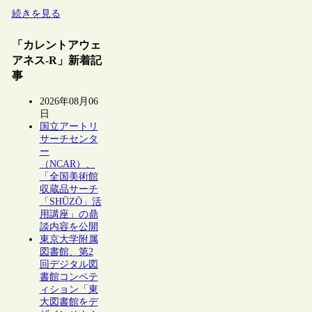
続きを見る
「カレントアウェ
アネス-R」新着記
事
2026年08月06
日
国立アートリ
サーチセンタ
ー
（NCAR）、
「全国美術館
収蔵品サーチ
「SHŪZŌ」活
用講座」の鼎
談内容を公開
東京大学附属
図書館、第2
回デジタル図
書館コンペテ
ィション「東
大図書館をデ