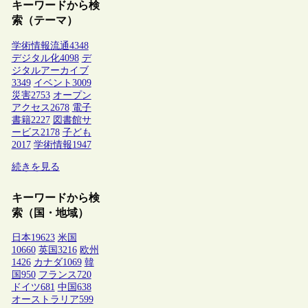
キーワードから検
索（テーマ）
学術情報流通
4348
デジタル化
4098
デ
ジタルアーカイブ
3349
イベント
3009
災害
2753
オープン
アクセス
2678
電子
書籍
2227
図書館サ
ービス
2178
子ども
2017
学術情報
1947
続きを見る
キーワードから検
索（国・地域）
日本
19623
米国
10660
英国
3216
欧州
1426
カナダ
1069
韓
国
950
フランス
720
ドイツ
681
中国
638
オーストラリア
599