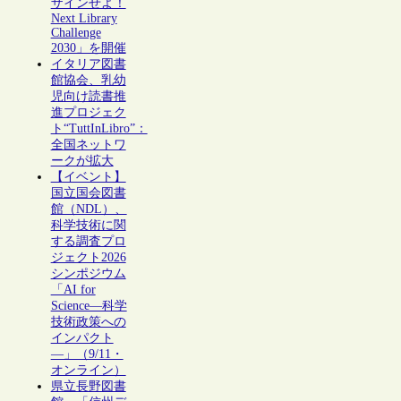
ザインせよ！
Next Library
Challenge
2030」を開催
イタリア図書
館協会、乳幼
児向け読書推
進プロジェク
ト“TuttInLibro”：
全国ネットワ
ークが拡大
【イベント】
国立国会図書
館（NDL）、
科学技術に関
する調査プロ
ジェクト2026
シンポジウム
「AI for
Science―科学
技術政策への
インパクト
―」（9/11・
オンライン）
県立長野図書