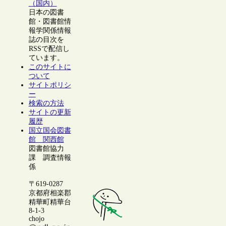
（国内）
日本の図書
館・図書館情
報学関係情報
誌の目次を
RSSで配信し
ています。
このサイトに
ついて
サイトポリシ
ー
検索の方法
サイトの更新
履歴
国立国会図書
館 関西館
図書館協力
課 調査情報
係
〒619-0287
京都府相楽郡
精華町精華台
8-1-3
chojo