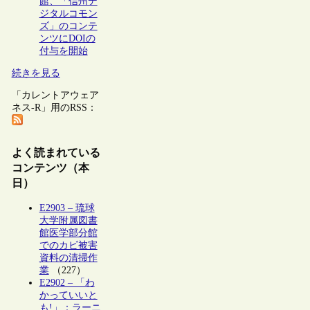
館、「信州デ
ジタルコモン
ズ」のコンテ
ンツにDOIの
付与を開始
続きを見る
「カレントアウェア
ネス-R」用のRSS：
よく読まれている
コンテンツ（本
日）
E2903 – 琉球
大学附属図書
館医学部分館
でのカビ被害
資料の清掃作
業
（227）
E2902 – 「わ
かっていいと
も!」：ラーニ