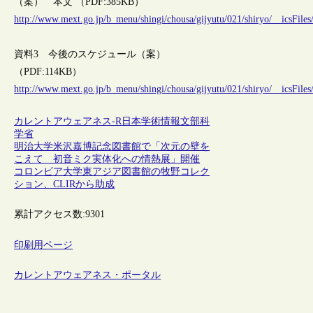
（案） 本文 （PDF:385KB）
http://www.mext.go.jp/b_menu/shingi/chousa/gijyutu/021/shiryo/__icsFiles
資料3 今後のスケジュール（案）
（PDF:114KB）
http://www.mext.go.jp/b_menu/shingi/chousa/gijyutu/021/shiryo/__icsFiles
カレントアウェアネス-R
日本
学術情報
文部科
学省
明治大学米沢嘉博記念図書館で「次元の壁を
こえて 初音ミク実体化への情熱展」開催
コロンビア大学東アジア図書館の牧野コレク
ション、CLIRから助成
累計アクセス数:
9301
印刷用ページ
カレントアウェアネス・ポータル