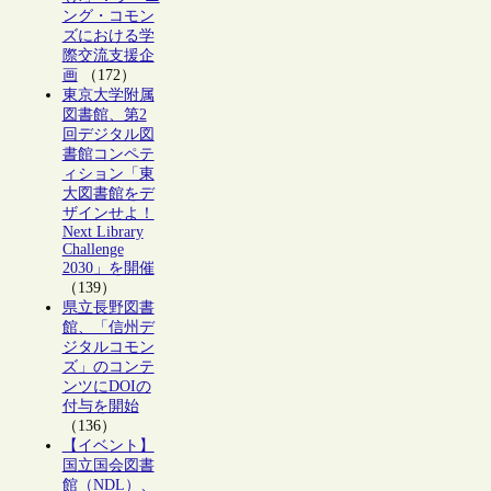
ング・コモン
ズにおける学
際交流支援企
画
（172）
東京大学附属
図書館、第2
回デジタル図
書館コンペテ
ィション「東
大図書館をデ
ザインせよ！
Next Library
Challenge
2030」を開催
（139）
県立長野図書
館、「信州デ
ジタルコモン
ズ」のコンテ
ンツにDOIの
付与を開始
（136）
【イベント】
国立国会図書
館（NDL）、