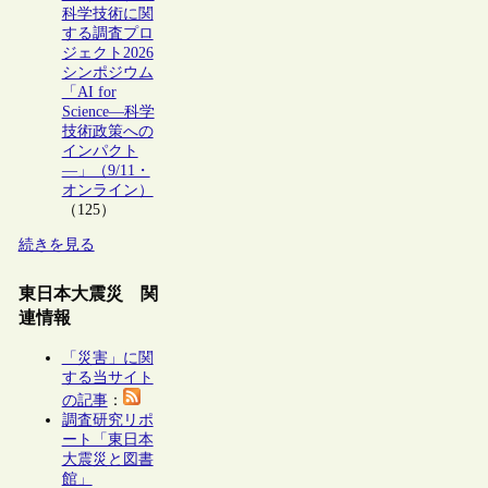
科学技術に関
する調査プロ
ジェクト2026
シンポジウム
「AI for
Science―科学
技術政策への
インパクト
―」（9/11・
オンライン）
（125）
続きを見る
東日本大震災 関
連情報
「災害」に関
する当サイト
の記事
：
調査研究リポ
ート「東日本
大震災と図書
館」