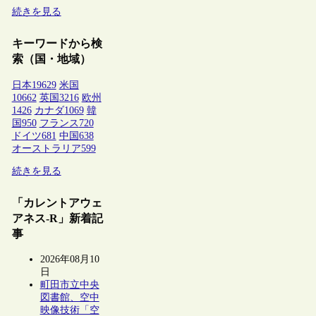
続きを見る
キーワードから検
索（国・地域）
日本
19629
米国
10662
英国
3216
欧州
1426
カナダ
1069
韓
国
950
フランス
720
ドイツ
681
中国
638
オーストラリア
599
続きを見る
「カレントアウェ
アネス-R」新着記
事
2026年08月10
日
町田市立中央
図書館、空中
映像技術「空