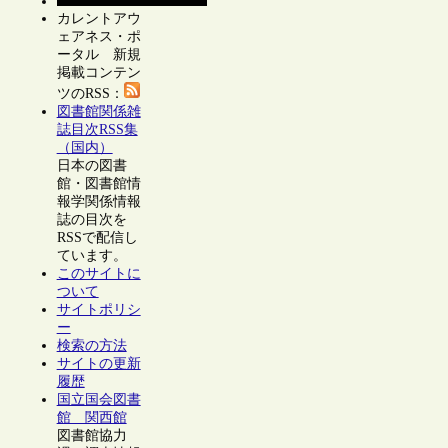
カレントアウ
ェアネス・ポ
ータル 新規
掲載コンテン
ツのRSS：
図書館関係雑
誌目次RSS集
（国内）
日本の図書
館・図書館情
報学関係情報
誌の目次を
RSSで配信し
ています。
このサイトに
ついて
サイトポリシ
ー
検索の方法
サイトの更新
履歴
国立国会図書
館 関西館
図書館協力