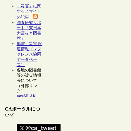
「災害」に関
する当サイト
の記事
：
調査研究リポ
ート「東日本
大震災と図書
館」
地震・災害 関
連情報（レフ
ァレンス協同
データベー
ス）
各地の図書館
等の被災情報
等について
（外部リン
ク）
saveMLAK
CAポータルにつ
いて