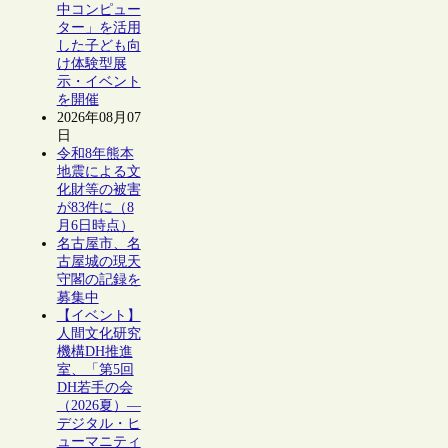
中コンピュー
ター」を活用
した子ども向
け体験型展
示・イベント
を開催
2026年08月07
日
令和8年熊本
地震による文
化財等の被害
が83件に（8
月6日時点）
名古屋市、名
古屋城の現天
守閣の記録を
募集中
【イベント】
人間文化研究
機構DH推進
室、「第5回
DH若手の会
（2026夏）―
デジタル・ヒ
ューマニティ