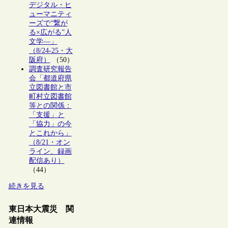
デジタル・ヒ
ューマニティ
ーズで“繋が
る×広がる”人
文学―」
（8/24-25・大
阪府）
（50）
調査研究報告
会「都道府県
立図書館と市
町村立図書館
等との関係：
「支援」と
「協力」の今
とこれから」
（8/21・オン
ライン、録画
配信あり）
（44）
続きを見る
東日本大震災 関
連情報