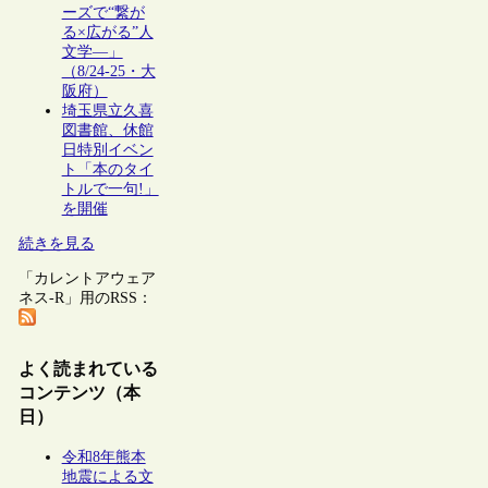
ーズで“繋が
る×広がる”人
文学―」
（8/24-25・大
阪府）
埼玉県立久喜
図書館、休館
日特別イベン
ト「本のタイ
トルで一句!」
を開催
続きを見る
「カレントアウェア
ネス-R」用のRSS：
よく読まれている
コンテンツ（本
日）
令和8年熊本
地震による文