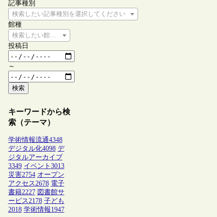
記事種別
検索したい記事種別を選択してください
館種
検索したい館種を選択してください
投稿日
～
検索
キーワードから検
索（テーマ）
学術情報流通
4348
デジタル化
4098
デ
ジタルアーカイブ
3349
イベント
3013
災害
2754
オープン
アクセス
2678
電子
書籍
2227
図書館サ
ービス
2178
子ども
2018
学術情報
1947