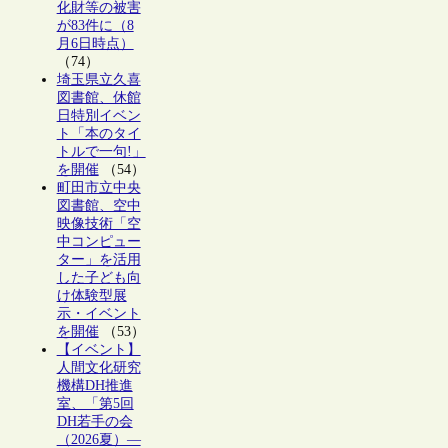
化財等の被害
が83件に（8
月6日時点）
（74）
埼玉県立久喜
図書館、休館
日特別イベン
ト「本のタイ
トルで一句!」
を開催
（54）
町田市立中央
図書館、空中
映像技術「空
中コンピュー
ター」を活用
した子ども向
け体験型展
示・イベント
を開催
（53）
【イベント】
人間文化研究
機構DH推進
室、「第5回
DH若手の会
（2026夏）―