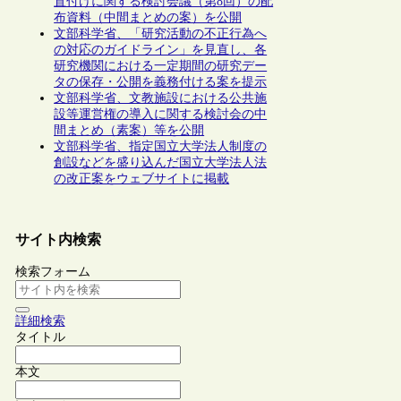
置付けに関する検討会議（第8回）の配
布資料（中間まとめの案）を公開
文部科学省、「研究活動の不正行為へ
の対応のガイドライン」を見直し、各
研究機関における一定期間の研究デー
タの保存・公開を義務付ける案を提示
文部科学省、文教施設における公共施
設等運営権の導入に関する検討会の中
間まとめ（素案）等を公開
文部科学省、指定国立大学法人制度の
創設などを盛り込んだ国立大学法人法
の改正案をウェブサイトに掲載
サイト内検索
検索フォーム
詳細検索
タイトル
本文