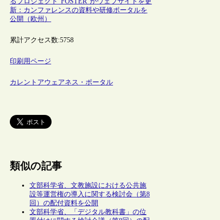
るプロジェクト“FOSTER”がウェブサイトを更
新：カンファレンスの資料や研修ポータルを
公開（欧州）
累計アクセス数:
5758
印刷用ページ
カレントアウェアネス・ポータル
類似の記事
文部科学省、文教施設における公共施
設等運営権の導入に関する検討会（第8
回）の配付資料を公開
文部科学省、「デジタル教科書」の位