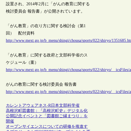
設置され、2014年2月に「がんの教育に関する
検討委員会 報告書」が公開されています。
「がん教育」の在り方に関する検討会（第1
回） 配付資料
http://www.mext.go.jp/b_menu/shingi/chousa/sports/022/shiryo/1351685.h
「がん教育」に関する政府と文部科学省のス
ケジュール（案）
http://www.mext.go.jp/b_menu/shingi/chousa/sports/022/shiryo/__icsFiles/
がんの教育に関する検討委員会 報告書
http://www.mext.go.jp/b_menu/shingi/chousa/sports/022/shiryo/__icsFiles/
カレントアウェアネス-R
日本
文部科学省
高根沢町図書館：『高根沢町史』デジタル化
公開記念イベントと「図書館ご縁まつり」を
開催
オープンサイエンスについての研修を推進す