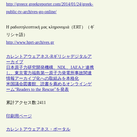
http://greece.greekreporter.com/2014/01/24/greek-
public-tv-archives-go-online/
Η ραδιοτηλεοπτική μας κληρονομιά（ERT）（ギ
リシャ語）
http://www.hprt-archives.gr
カレントアウェアネス-R
ギリシャ
デジタルア
ーカイブ
日本原子力研究開発機構、NDL、IAEAと連携
し、東京電力福島第一原子力発電所事故関連
情報アーカイブ化への取組みを本格化
米国議会図書館、読書を薦めるオンラインゲ
ーム“Readers to the Rescue”を発表
累計アクセス数:
2411
印刷用ページ
カレントアウェアネス・ポータル