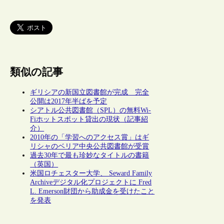
類似の記事
ギリシアの新国立図書館が完成 完全
公開は2017年半ばを予定
シアトル公共図書館（SPL）の無料Wi-
Fiホットスポット貸出の現状（記事紹
介）
2010年の「学習へのアクセス賞」はギ
リシャのベリア中央公共図書館が受賞
過去30年で最も珍妙なタイトルの書籍
（英国）
米国ロチェスター大学、 Seward Family
Archiveデジタル化プロジェクトに Fred
L. Emerson財団から助成金を受けたこと
を発表