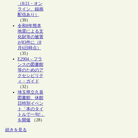
（8/21・オン
ライン、録画
配信あり）
（39）
令和8年熊本
地震による文
化財等の被害
が83件に（8
月6日時点）
（35）
E2904 – フラ
ンスの図書館
等のためのア
クセシビリテ
ィ・ガイド
（32）
埼玉県立久喜
図書館、休館
日特別イベン
ト「本のタイ
トルで一句!」
を開催
（28）
続きを見る