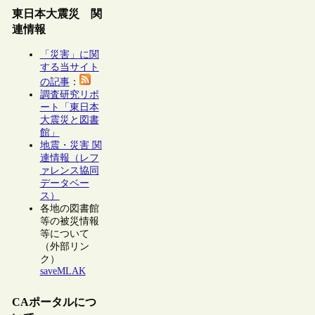
東日本大震災 関
連情報
「災害」に関
する当サイト
の記事
：
調査研究リポ
ート「東日本
大震災と図書
館」
地震・災害 関
連情報（レフ
ァレンス協同
データベー
ス）
各地の図書館
等の被災情報
等について
（外部リン
ク）
saveMLAK
CAポータルにつ