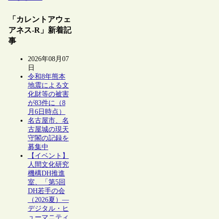
「カレントアウェ
アネス-R」新着記
事
2026年08月07
日
令和8年熊本
地震による文
化財等の被害
が83件に（8
月6日時点）
名古屋市、名
古屋城の現天
守閣の記録を
募集中
【イベント】
人間文化研究
機構DH推進
室、「第5回
DH若手の会
（2026夏）―
デジタル・ヒ
ューマニティ