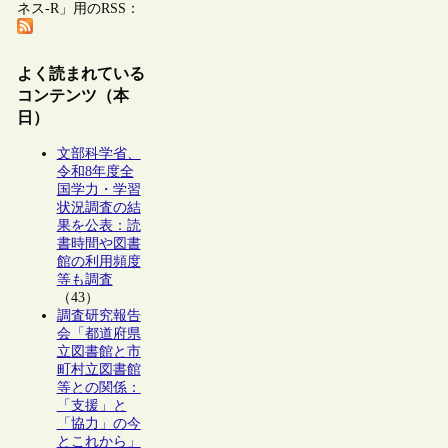
ネス-R」用のRSS：
よく読まれている
コンテンツ（本
日）
文部科学省、
令和8年度全
国学力・学習
状況調査の結
果を公表：読
書時間や図書
館の利用頻度
等も調査
（43）
調査研究報告
会「都道府県
立図書館と市
町村立図書館
等との関係：
「支援」と
「協力」の今
とこれから」