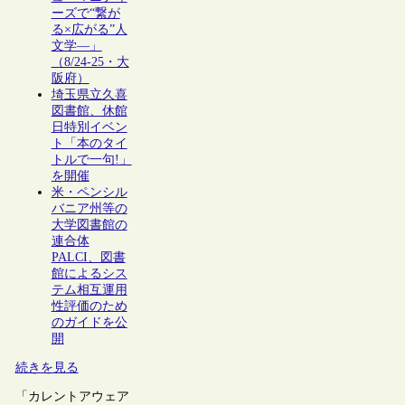
ーズで“繋が
る×広がる”人
文学―」
（8/24-25・大
阪府）
埼玉県立久喜
図書館、休館
日特別イベン
ト「本のタイ
トルで一句!」
を開催
米・ペンシル
バニア州等の
大学図書館の
連合体
PALCI、図書
館によるシス
テム相互運用
性評価のため
のガイドを公
開
続きを見る
「カレントアウェア