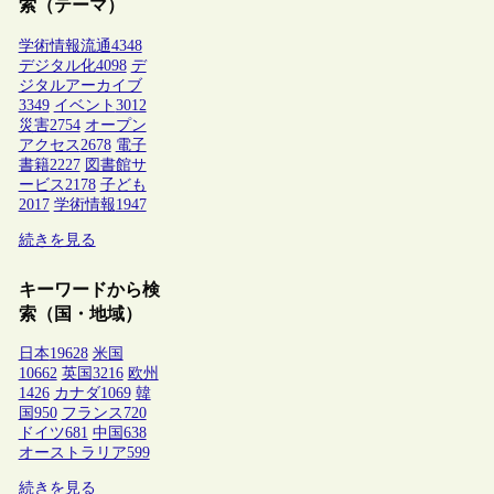
索（テーマ）
学術情報流通
4348
デジタル化
4098
デ
ジタルアーカイブ
3349
イベント
3012
災害
2754
オープン
アクセス
2678
電子
書籍
2227
図書館サ
ービス
2178
子ども
2017
学術情報
1947
続きを見る
キーワードから検
索（国・地域）
日本
19628
米国
10662
英国
3216
欧州
1426
カナダ
1069
韓
国
950
フランス
720
ドイツ
681
中国
638
オーストラリア
599
続きを見る