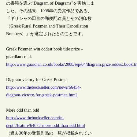
の書籍を選ぶ“Diagram of Diagrams”を実施しま
した。その結果、1996年の受賞作品である、
『ギリシャの田舎の郵便配達員とその消印数
（Greek Rural Postmen and Their Cancellation
Numbers）』が選定されたとのことです。
Greek Postmen win oddest book title prize –
guardian.co.uk
http://www.guardian.co.uk/books/2008/sep/04/diagram.prize.oddest.book.ti
Diagram victory for Greek Postmen
http://www.thebookseller.com/news/66454-
diagram-victory-for-greek-postmen.html
More odd than odd
http://www.thebookseller.com/in-
depth/feature/64672-more-odd-than-odd.html
（過去30年の受賞作品の一覧が掲載されてい