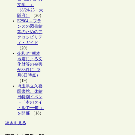
文学―」
（8/24-25・大
阪府）
（20）
E2904 – フラ
ンスの図書館
等のためのア
クセシビリテ
ィ・ガイド
（20）
令和8年熊本
地震による文
化財等の被害
が83件に（8
月6日時点）
（19）
埼玉県立久喜
図書館、休館
日特別イベン
ト「本のタイ
トルで一句!」
を開催
（18）
続きを見る