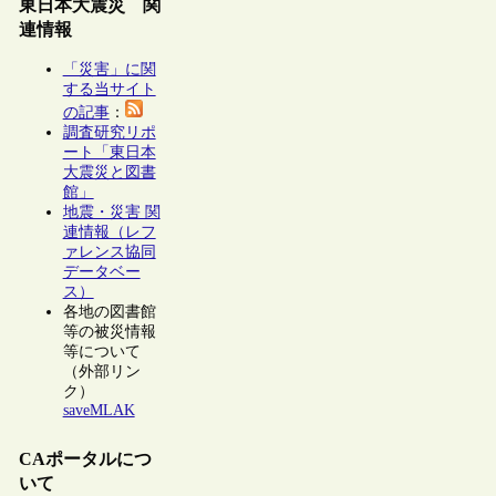
東日本大震災 関
連情報
「災害」に関
する当サイト
の記事
：
調査研究リポ
ート「東日本
大震災と図書
館」
地震・災害 関
連情報（レフ
ァレンス協同
データベー
ス）
各地の図書館
等の被災情報
等について
（外部リン
ク）
saveMLAK
CAポータルにつ
いて