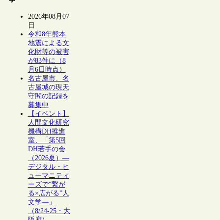
2026年08月07
日
令和8年熊本
地震による文
化財等の被害
が83件に（8
月6日時点）
名古屋市、名
古屋城の現天
守閣の記録を
募集中
【イベント】
人間文化研究
機構DH推進
室、「第5回
DH若手の会
（2026夏）―
デジタル・ヒ
ューマニティ
ーズで“繋が
る×広がる”人
文学―」
（8/24-25・大
阪府）